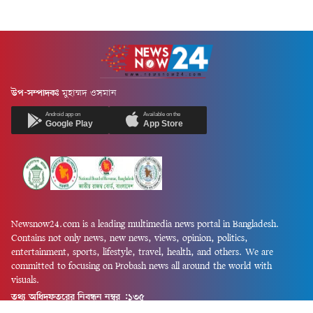
উপ-সম্পাদকঃ
মুহাম্মদ ওসমান
Android app on
Available on the
Google Play
App Store
Newsnow24.com is a leading multimedia news portal in Bangladesh.
Contains not only news, new news, views, opinion, politics,
entertainment, sports, lifestyle, travel, health, and others. We are
committed to focusing on Probash news all around the world with
visuals.
তথ্য অধিদফতরের নিবন্ধন নম্বর :১৩৫