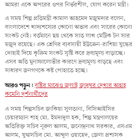
আমরা একে অপ‌রের ওপর নির্ভরশীল, যোগ করেন মন্ত্রী।
এ সময় শিল্প প্রতিমন্ত্রী কামাল আহ‌মেদ মজুমদার ব‌লে‌ন,
বাংলা‌দে‌শে খাদ‌্যশস্যের কোনো অভাব এবং সা‌রের কোনো
সংকট নেই। বর্তমা‌নে ছয় থে‌কে সাত লাখ মে‌ট্রিক টন সার
মজুদ র‌য়ে‌ছে। এক শ্রেণির ব‌্যবসায়ী ইউ‌ক্রেন-রা‌শিয়া যুদ্ধের
দোহাই দিয়ে কৃ‌ক্রিম সংকট সৃ‌ষ্টি ক‌রে দ্রব‌্যমূল‌্য বাড়া‌চ্ছে।
এসব অতি মুনাফা‌লোভী‌র কার‌ণে দ্রব‌্যমূল‌্য বাড়‌ছে এবং
সাধারণ জনগণকে কষ্ট পোহা‌তে হ‌চ্ছে।
আরও পড়ুন:
বৃষ্টির মাঝেও জুলাই জাদুঘর দেখার আগ্রহ
কমেনি দর্শনার্থীদের
এ সময় শিল্পসচিব জাকিয়া সুলতানা, বিসিআইসির
চেয়ারম্যান শাহ্‌ মো. ইমদাদুল হক, শিল্প মন্ত্রণালয়ের
অতিরিক্ত সচিব নূরুল আলম, জনেন্দ্রনাথ সরকার, এসএম
আলম, যুগ্মসচিব মো. আব্দুল ওয়াহেদ, জেলা প্রশাসক