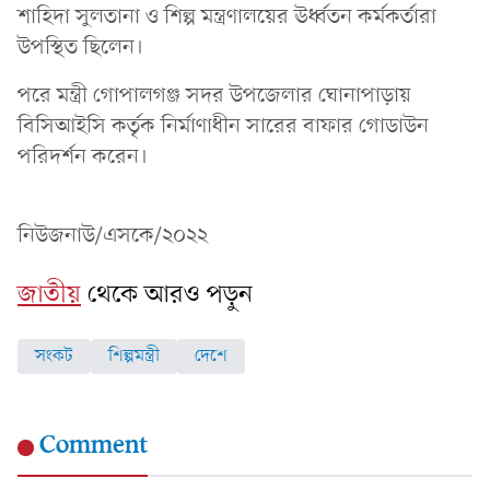
শা‌হিদা সুলতানা ও শিল্প মন্ত্রণালয়ের ঊর্ধ্বতন কর্মকর্তারা
উপস্থিত ছিলেন।
প‌রে মন্ত্রী গোপালগঞ্জ সদর উপ‌জেলার ঘোনাপাড়ায়
বিসিআইসি কর্তৃক নির্মাণাধীন সারের বাফার গোডাউন
পরিদর্শন ক‌রেন।
নিউজনাউ/এসকে/২০২২
জাতীয়
থেকে আরও পড়ুন
সংকট
শিল্পমন্ত্রী
দেশে
Comment