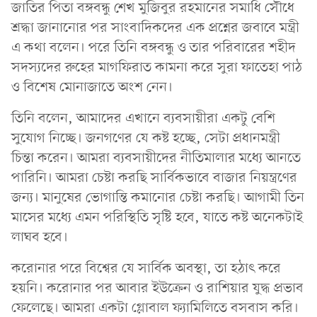
জাতির পিতা বঙ্গবন্ধু শেখ মুজিবুর রহমানের সমাধি সৌধে
শ্রদ্ধা জানা‌নোর পর সাংবা‌দিক‌দের এক প্রশ্নের জবা‌বে মন্ত্রী
এ কথা ব‌লেন। পরে তি‌নি বঙ্গবন্ধু ও তার প‌রিবা‌রের শহীদ
সদস‌্যদের রুহের মাগ‌ফিরাত কামনা ক‌রে সুরা ফা‌তেহা পাঠ
ও বি‌শেষ মোনাজা‌তে অংশ নেন।
তিনি ব‌লেন, আমা‌দের এখা‌নে ব‌্যবসায়ীরা একটু বে‌শি
সু‌যোগ নি‌চ্ছে। জনগ‌ণের যে কষ্ট হ‌চ্ছে, সেটা প্রধানমন্ত্রী
চিন্তা ক‌রেন। আমরা ব‌্যবসায়ী‌দের নী‌তিমালার ম‌ধ্যে আন‌তে
পা‌রি‌নি। আমরা চেষ্টা কর‌ছি সা‌র্বিকভা‌বে বাজার নিয়ন্ত্রণের
জন‌্য। মানু‌ষের ভোগান্তি কমা‌নোর চেষ্টা কর‌ছি। আগামী তিন
মা‌সের ম‌ধ্যে এমন প‌রি‌স্থি‌তি সৃ‌ষ্টি হ‌বে, যাতে কষ্ট অনেকটাই
লাঘব হ‌বে।
ক‌রোনার প‌রে বি‌শ্বের যে সা‌র্বিক অবস্থা, তা হঠাৎ ক‌রে
হয়‌নি। ক‌রোনার পর আবার ইউ‌ক্রেন ও রা‌শিয়ার যুদ্ধ প্রভাব
ফে‌লে‌ছে। আমরা একটা গ্লোবাল ফ‌্যা‌মি‌লি‌তে বসবাস ক‌রি।