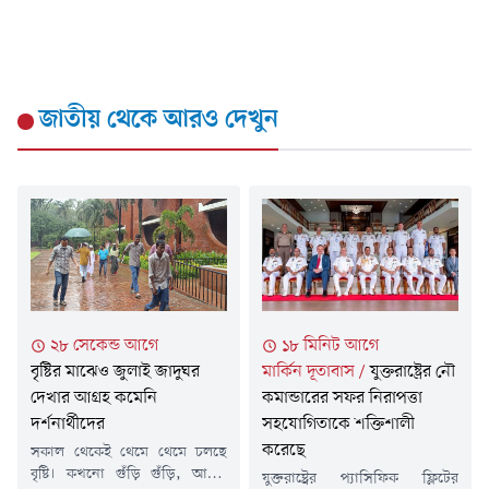
জাতীয়
থেকে আরও দেখুন
২৮ সেকেন্ড আগে
১৮ মিনিট আগে
বৃষ্টির মাঝেও জুলাই জাদুঘর
মার্কিন দূতাবাস
/
যুক্তরাষ্ট্রের নৌ
দেখার আগ্রহ কমেনি
কমান্ডারের সফর নিরাপত্তা
দর্শনার্থীদের
সহযোগিতাকে শক্তিশালী
করেছে
সকাল থেকেই থেমে থেমে চলছে
বৃষ্টি। কখনো গুঁড়ি গুঁড়ি, আবার
যুক্তরাষ্ট্রের প্যাসিফিক ফ্লিটের