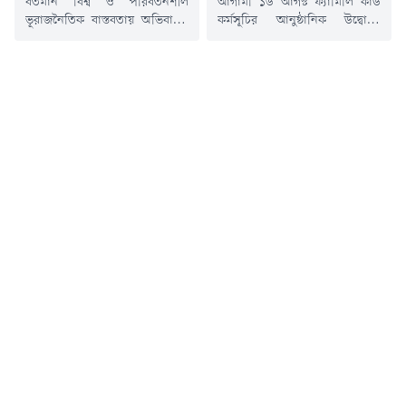
বর্তমান বিশ্ব ও পরিবর্তনশীল
আগামী ১৬ আগস্ট ফ্যামিলি কার্ড
ভূরাজনৈতিক বাস্তবতায় অভিবাসন
কর্মসূচির আনুষ্ঠানিক উদ্বোধন
ব্যবস্থাপনা শুধু অর্থনীতি,
করবেন প্রধানমন্ত্রী তারেক রহমান
কর্মসংস্থান কিংবা শ্রমবাজারের
বলে জানিয়েছেন সমাজকল্যাণ এবং
বিষয় নয়। এটি একটি দেশের
মহিলা ও শিশুবিষয়ক মন্ত্রী এ জেড
অভ্যন্তরীণ স্থিতিশীলতা, সীমান্ত
এম জাহিদ হোসেন।বৃহস্পতিবার (৬
নিরাপত্তা, মানবিক সুরক্ষা এবং
আগস্ট) সচিবালয়ে এক সংবাদ
সামগ্রিক জাতীয় নিরাপত্তার সাথে
সম্মেলনে এ কথা বলেন তিনি।
সরাসরি সম্পর্কিত বলে মন্তব্য
সমাজকল্যাণমন্ত্রী বলেন, আগামী
করেছেন প্রধানমন্ত্রীর প্রতিরক্ষা
১৬ আগস্ট কিশোরগঞ্জের
উপদেষ্টা ব্রিগেডিয়ার জেনারেল
লতিফাবাদে ফ্যামিলি কার্ডের
(অব.) ড. এ কে এম শামছুল
কার্যক্রমের আনুষ্ঠানিক উদ্বোধন
ইসলাম। আজ বৃহস্পতিবার
করবেন প্রধানমন্ত্রী তারেক রহমান।
রাজধানীর মিরপুর...
তিনি...