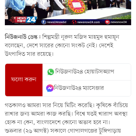
নিউজনাউ ডেস্ক:
শিল্পমন্ত্রী নূরুল মজিদ মাহমুদ হুমায়ূন
ব‌লে‌ছেন, দে‌শে সা‌রের কোনো সংকট নেই। দে‌শেই
উৎপাদিত সার র‌য়ে‌ছে।
নিউজনাউ২৪ হোয়াটসঅ্যাপ
ফলো করুন
নিউজনাউ২৪ ম্যাসেঞ্জার
গতকালও আমরা সার নি‌য়ে মি‌টিং ক‌রে‌ছি। কৃ‌ষি‌কে বাঁচি‌য়ে
রাখার জন‌্য আমরা কাজ কর‌ছি। বি‌শ্বে যতই খারাপ অবস্থা
হোক না কেন, বাংলা‌দে‌শে কোনো অভাব হ‌বে না।
শুক্রবার (২৬ আগস্ট) সকালে গোপালগঞ্জের টুঙ্গিপাড়ায়