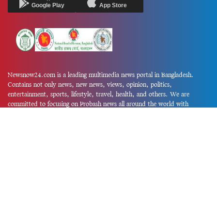
Google Play
App Store
Newsnow24.com is a leading multimedia news portal in Bangladesh.
Contains not only news, new news, views, opinion, politics,
entertainment, sports, lifestyle, travel, health, and others. We are
committed to focusing on Probash news all around the world with
visuals.
তথ্য অধিদফতরের নিবন্ধন নম্বর :১৩৫
Dhaka Office:
House-55, Road-08, Block-D, Niketon, Gulshan-1,
Dhaka-1212.
Phone:
+880 1856 195 622
(WhatsApp)
Phone:
+880 1869 913 486
Chittagong office:
House-85/A, Road-7, 5th Floor, O.R.Nizam Road
R/A, 15 No. Bagmoniram,Panchlaish, Chattogram 4000.
Phone:
+880 1850 414 847
Phone:
+880 1313 427 319