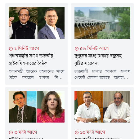
১ মিনিট আগে
৫৬ মিনিট আগে
প্রধানমন্ত্রীর সাথে ভারতীয়
দুপুরের মধ্যে ঢাকায় বজ্রসহ
হাইকমিশনারের বৈঠক
বৃষ্টির সম্ভাবনা
প্রধানমন্ত্রী তারেক রহমানের সাথে
রাজধানী ঢাকার আকাশ সকাল
বৈঠক করছেন ঢাকায় নিযুক্ত
থেকেই মেঘলা রয়েছে। আবহাওয়া
ভারতীয় হাইকমিশনার দীনেশ
অধিদপ্তর বলছে, দুপুরের মধ্যে
ত্রিবেদী।সোমবার (১০ আগস্ট) বেলা
বজ্রসহ বৃষ্টি হওয়ার সম্ভাবনা
১১টায় বাংলাদেশ সচিবালয়ে
রয়েছে। সোমবার (১০ আগস্ট)
প্রধানমন্ত্রীর দপ্তরে এই বৈঠক শুরু
সকাল ৭টা থেকে পরবর্তী ৬ ঘণ্টার
হয়।প্রধানমন্ত্রীর উপ-প্রেস সচিব
জন্য দেওয়া পূর্বাভাসে এ তথ্য
জাহিদুল ইসলাম রনি এ তথ্য
জানানো হয়েছে। এতে বলা হয়েছে,
নিশ্চিত করেছেন।নিউজনাউ/জব/
আকাশ আংশিক মেঘলা হতে
২০২৬
মেঘলা। একইসাথে বৃষ্টি বা বজ্রসহ
৩ ঘন্টা আগে
১৩ ঘন্টা আগে
বৃষ্টি হতে পারে। এ ছাড়া...