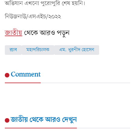
অভিযান এখনো পুরোপুরি শেষ হয়নি।
নিউজনাউ/এসএইচ/২০২২
জাতীয়
থেকে আরও পড়ুন
র‍্যাব
মহাপরিচালক
এম. খুরশীদ হোসেন
Comment
জাতীয়
থেকে আরও দেখুন