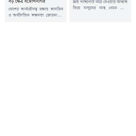
বড় ক্ষেত্র বঙ্গোপসাগর
দ্রুত পাসপোর্ট করে দেওয়ার আশ্বাস
দিয়ে মানুষের কাছ থেকে টাকা
দেশের সার্বভৌমত্ব রক্ষায় সামরিক
নেওয়া ও প্রতারণার অভিযোগে
ও অর্থনৈতিক সক্ষমতা জোরদারের
আটজনকে আটক করেছে
ওপর গুরুত্বারোপ করেছেন
র&zwj;্যাব।সোমবার (১০ আগস্ট)
আন্তর্জাতিক অপরাধ ট্রাইব্যুনালের
সকাল ৯টা থেকে রাজধানীর
সাবেক চিফ প্রসিকিউটর
আগারগাঁও পাসপোর্ট অফিসে
অ্যাডভোকেট তাজুল ইসলাম।
অভিযান চালিয়ে তাদের আটক করা
সোমবার (১০ আগস্ট) রাজধানীর
হয়।র&zwj;্যাব জানায়, আটক
জাতীয় প্রেসক্লাবে আধিপত্যবাদ
ব্যক্তিরা দীর্ঘদিন ধরে পাসপোর্ট
বিরোধী নাগরিক সমাজ আয়োজিত
করিয়ে দেওয়ার নামে সাধারণ
'নতুন বৈশ্বিক ও আঞ্চলিক ভূ-
মানুষের সাথে প্রতারণা করে
রাজনৈতিক প্রেক্ষিতে বাংলাদেশ
আসছিলেন। দ্রুত পাসপোর্ট...
রাষ্ট্রের সার্বভৌমত্ব কৌশল' শীর্ষক
এক আলোচনা সভায় এমন
অভিমত প্রকাশ করেন তিনি।তাজুল
ইসলাম...