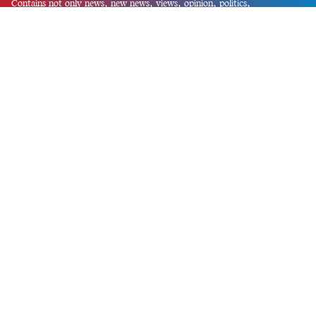
Contains not only news, new news, views, opinion, politics,
entertainment, sports, lifestyle, travel, health, and others. We are
committed to focusing on Probash news all around the world with
visuals.
তথ্য অধিদফতরের নিবন্ধন নম্বর :১৩৫
Dhaka Office:
House-55, Road-08, Block-D, Niketon, Gulshan-1,
Dhaka-1212.
Phone:
+880 1856 195 622
(WhatsApp)
Phone:
+880 1869 913 486
Chittagong office:
House-85/A, Road-7, 5th Floor, O.R.Nizam Road
R/A, 15 No. Bagmoniram,Panchlaish, Chattogram 4000.
Phone:
+880 1850 414 847
Phone:
+880 1313 427 319
Email:
newsnow24official@gmail.com
Design and Developed by
Md. Asif Iqbal
Privacy Policy
Contact Us