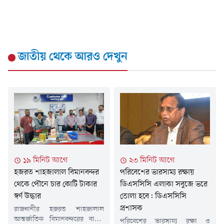
জাতীয়
থেকে আরও দেখুন
১৯ মিনিট আগে
২৩ মিনিট আগে
হজরত শাহজালাল বিমানবন্দর
পরিবেশের ভারসাম্য রক্ষায়
থেকে পৌনে চার কোটি টাকার
ডিএসসিসি এলাকা সবুজে ভরে
স্বর্ণ উদ্ধার
তোলা হবে: ডিএসসিসি
প্রশাসক
রাজধানীর হজরত শাহজালাল
আন্তর্জাতিক বিমানবন্দরের বাইরে
পরিবেশের ভারসাম্য রক্ষা ও