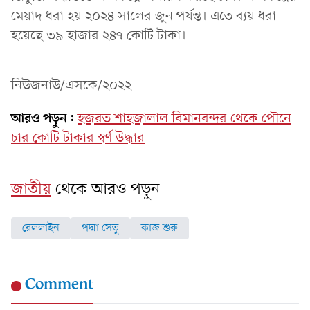
মেয়াদ ধরা হয় ২০২৪ সালের জুন পর্যন্ত। এতে ব্যয় ধরা
হয়েছে ৩৯ হাজার ২৪৭ কোটি টাকা।
নিউজনাউ/এসকে/২০২২
আরও পড়ুন:
হজরত শাহজালাল বিমানবন্দর থেকে পৌনে
চার কোটি টাকার স্বর্ণ উদ্ধার
জাতীয়
থেকে আরও পড়ুন
রেললাইন
পদ্মা সেতু
কাজ শুরু
Comment