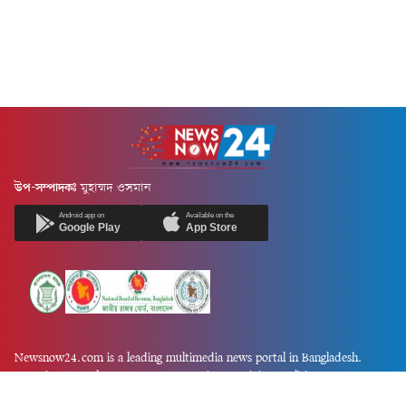
উপ-সম্পাদকঃ
মুহাম্মদ ওসমান
Android app on
Available on the
Google Play
App Store
Newsnow24.com is a leading multimedia news portal in Bangladesh.
Contains not only news, new news, views, opinion, politics,
entertainment, sports, lifestyle, travel, health, and others. We are