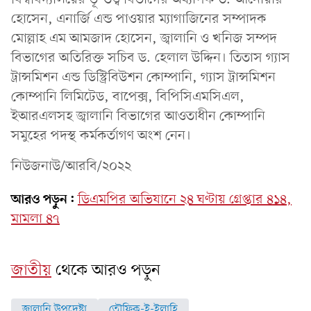
হোসেন, এনার্জি এন্ড পাওয়ার ম্যাগাজিনের সম্পাদক
মোল্লাহ এম আমজাদ হোসেন, জ্বালানি ও খনিজ সম্পদ
বিভাগের অতিরিক্ত সচিব ড. হেলাল উদ্দিন। তিতাস গ্যাস
ট্রান্সমিশন এন্ড ডিস্ট্রিবিউশন কোম্পানি, গ্যাস ট্রান্সমিশন
কোম্পানি লিমিটেড, বাপেক্স, বিপিসিএমসিএল,
ইআরএলসহ জ্বালানি বিভাগের আওতাধীন কোম্পানি
সমুহের পদস্থ কর্মকর্তাগণ অংশ নেন।
নিউজনাউ/আরবি/২০২২
আরও পড়ুন:
ডিএমপির অভিযানে ২৪ ঘণ্টায় গ্রেপ্তার ৪১৪,
মামলা ৪৭
জাতীয়
থেকে আরও পড়ুন
জ্বালানি উপদেষ্টা
তৌফিক-ই-ইলাহি