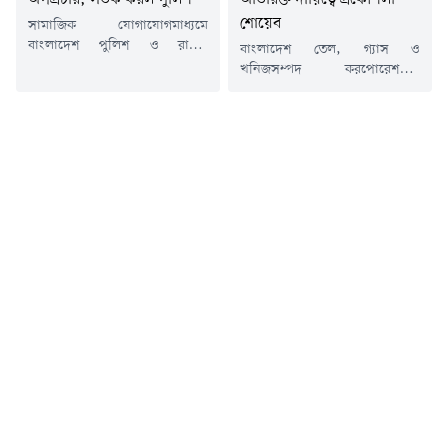
শোয়েব
সামাজিক যোগাযোগমাধ্যমে
বাংলাদেশ পুলিশ ও রাষ্ট্রের
বাংলাদেশ তেল, গ্যাস ও
গুরুত্বপূর্ণ ব্যক্তিদের নিয়ে বিভিন্ন
খনিজসম্পদ করপোরেশনের
সময়ে অপপ্রচার চালানোর
(পেট্রোবাংলা) পরিচালক
অভিযোগ উঠেছে। এ ধরনের
(অপারেশন অ্যান্ড মাইন্স) পদে
বিভ্রান্তিকর প্রচারণা থেকে সবাইকে
অতিরিক্ত দায়িত্ব পেয়েছেন
সতর্ক থাকার আহ্বান জানিয়েছে
সংস্থাটির পরিচালক (পিএসসি)
বাংলাদেশ পুলিশ।শুক্রবার (৭
পদে কর্মরত ঊর্ধ্বতন মহাব্যবস্থাপক
আগস্ট) বাংলাদেশ পুলিশের
প্রকৌশলী মো. শোয়েব।শুক্রবার (৭
ভেরিফায়েড ফেসবুক পেজ থেকে
আগস্ট) পেট্রোবাংলার নিয়োগ,
দেওয়া এক বার্তায় এ আহ্বান
পদোন্নতি ও বদলি শাখা থেকে
জানানো হয়। অপপ্রচার অব্যাহত
জারি করা এক অফিস আদেশে এ
থাকলে আইনানুগ ব্যবস্থা নেওয়া
তথ্য জানানো হয়।মহাব্যবস্থাপক
হবে বলেও...
(প্রশাসন) শাহানা বেগমের সই করা
আদেশে বলা...