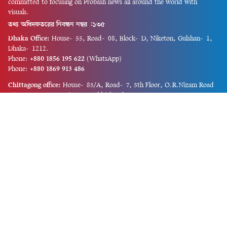
committed to focusing on Probash news all around the world with
visuals.
তথ্য অধিদফতরের নিবন্ধন নম্বর :১৩৫
Dhaka Office:
House-55, Road-08, Block-D, Niketon, Gulshan-1,
Dhaka-1212.
Phone:
+880 1856 195 622
(WhatsApp)
Phone:
+880 1869 913 486
Chittagong office:
House-85/A, Road-7, 5th Floor, O.R.Nizam Road
R/A, 15 No. Bagmoniram,Panchlaish, Chattogram 4000.
Phone:
+880 1850 414 847
Phone:
+880 1313 427 319
Email:
newsnow24official@gmail.com
Design and Developed by
Md. Asif Iqbal
Privacy Policy
Contact Us