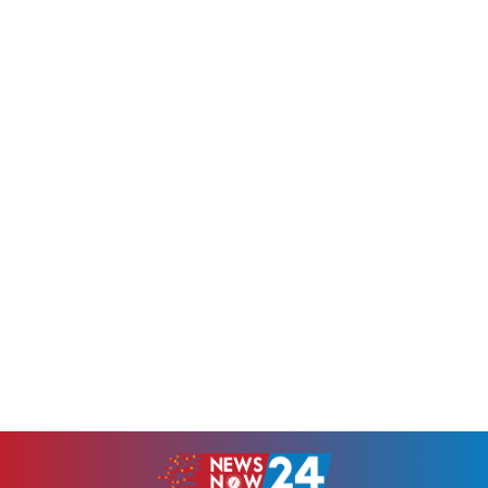
সদস্যের (এমপি) নামের তালিকা
করা হয়।পাশাপাশি, উন্নয়ন
প্রকাশ করা হয়।এর আগে
প্রকল্পসমূহ নির্ধারিত সময়ের মধ্যে
আনুষ্ঠানিকভাবে রাষ্ট্রপতি নির্বাচনের
সম্পন্ন করা, বরাদ্দের যথাযথ
তফসিল ঘোষণা করা হয়। ঘোষিত
ব্যবহার নিশ্চিত করা, শিল্পখাতের
তফসিল অনুযায়ী, নির্বাচনে
প্রতিযোগিতা সক্ষমতা...
মনোনয়নপত্র দাখিলের শেষ তারিখ
১৩ আগস্ট। এ ছাড়া
মনোনয়নপত্র...