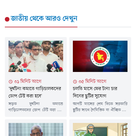
জাতীয়
থেকে আরও দেখুন
৩১ মিনিট আগে
৩৫ মিনিট আগে
'দুর্ঘটনা কমাতে গাড়িচালকদের
চলতি মাসে ফের টানা চার
ডোপ টেস্ট করা হবে'
দিনের ছুটির সুযোগ
সড়ক দুর্ঘটনা কমাতে
আগস্ট মাসের শেষ দিকে সরকারি
গাড়িচালকদের ডোপ টেস্ট করা হবে
ছুটির সাথে নৈমিত্তিক বা ঐচ্ছিক ছুটি
বলে জানিয়েছেন রেলপথ ও সড়ক
সমন্বয় করতে পারলে চাকরিজীবীরা
মহাসড়ক প্রতিমন্ত্রী হাবিবুর রশিদ
টানা চার দিনের ছুটি উপভোগের
হাবিব। শুক্রবার (৭ আগস্ট) সকালে
সুযোগ পেতে পারেন। আগামী ২৬
সাংবাদিকদের সাথে
আগস্ট (বুধবার) পবিত্র ঈদে