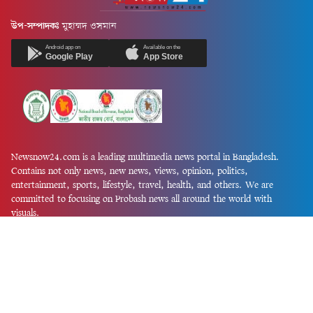
উপ-সম্পাদকঃ
মুহাম্মদ ওসমান
Android app on
Available on the
Google Play
App Store
Newsnow24.com is a leading multimedia news portal in Bangladesh.
Contains not only news, new news, views, opinion, politics,
entertainment, sports, lifestyle, travel, health, and others. We are
committed to focusing on Probash news all around the world with
visuals.
তথ্য অধিদফতরের নিবন্ধন নম্বর :১৩৫
Dhaka Office:
House-55, Road-08, Block-D, Niketon, Gulshan-1,
Dhaka-1212.
Phone:
+880 1856 195 622
(WhatsApp)
Phone:
+880 1869 913 486