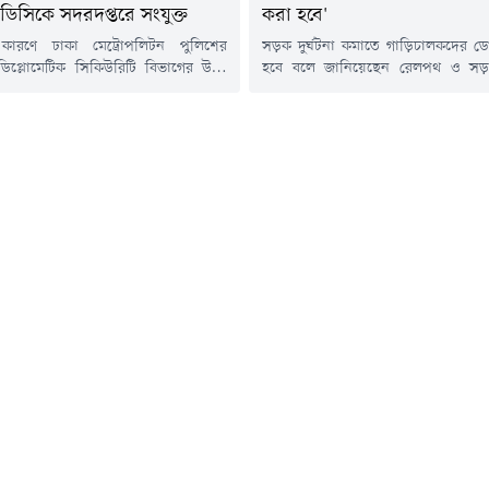
ডিসিকে সদরদপ্তরে সংযুক্ত
করা হবে'
 কারণে ঢাকা মেট্রোপলিটন পুলিশের
সড়ক দুর্ঘটনা কমাতে গাড়িচালকদের ডো
ডিপ্লোমেটিক সিকিউরিটি বিভাগের উপ-
হবে বলে জানিয়েছেন রেলপথ ও স
শনার (ডিসি) সৈয়দ মোহাম্মদ ফরহাদকে
প্রতিমন্ত্রী হাবিবুর রশিদ হাবিব। শুক্রব
্দেশ না দেওয়া পর্যন্ত ডিএমপি সদরদপ্তরে
সকালে সাংবাদিকদের সাথে মতবিনিময়
া হয়েছে।শুক্রবার (৭ আগস্ট) ডিএমপি
জানান তিনি।প্রতিমন্ত্রী বলেন, ভবিষ্যতে ত্
. মেছবাহ উদ্দিন আহমেদ স্বাক্ষরিত এক
ডাম্পিং করা হবে না। ভেঙে স্ক্যাপ আকার
ে এ তথ্য জানানো হয়।এতে বলা হয়,
দেওয়া হবে।হাবিবুর রশিদ হাবিব বলেন, 
উপ-পুলিশ কমিশনার (ডিপ্লোমেটিক
কমাতে...
বিভাগ) সৈয়দ...