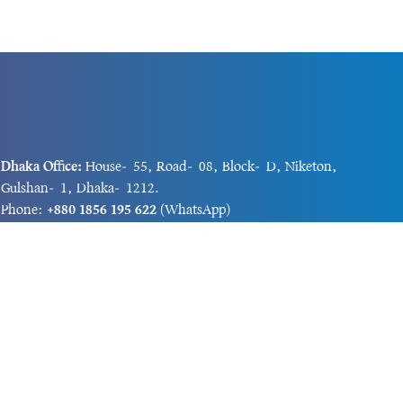
Dhaka Office:
House-55, Road-08, Block-D, Niketon,
Gulshan-1, Dhaka-1212.
Phone:
+880 1856 195 622
(WhatsApp)
Phone:
+880 1869 913 486
Chittagong office:
House-85/A, Road-7, 5th Floor,
O.R.Nizam Road R/A, 15 No. Bagmoniram,Panchlaish,
Chattogram 4000.
Phone:
+880 1850 414 847
Phone:
+880 1313 427 319
Email:
newsnow24official@gmail.com