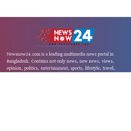
Newsnow24.com is a leading multimedia news portal in
Bangladesh. Contains not only news, new news, views,
opinion, politics, entertainment, sports, lifestyle, travel,
health, and others. We are committed to focusing on
Probash news all around the world with visuals.
তথ্য অধিদফতরের নিবন্ধন নম্বর :১৩৫