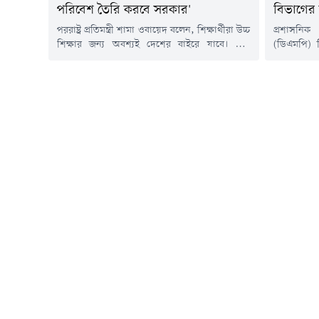
পরিবেশ তৈরি করবে সরকার'
বিভাগের 
পররাষ্ট্র প্রতিমন্ত্রী শামা ওবায়েদ বলেন, শিক্ষার্থীরা উচ্চ
প্রশাসনিক
শিক্ষার জন্য অবশ্যই দেশের বাইরে যাবে। তবে
(ডিএমপি) 
বর্তমান সরকার এমন একটি পরিবেশ তৈরির চেষ্টা
পুলিশ কমি
করছে, যেখানে দেশের ছেলে-মেয়েরা আবার দেশেই
পরবর্তী নির
ফিরে আসবে।শুক্রবার (৭ আগস্ট) রাজধানীর
সংযুক্ত কর
সোনারগাঁও হোটেলে ফ্যাড-ক্যাব আয়োজিত ১৪ তম
কমিশনার মো
আন্তর্জাতিক শিক্ষা এক্সপো ২০২৬ এর উদ্বোধনী
অফিস আদেশ
অনুষ্ঠানে তিনি এসব কথা বলেন।শামা ওবায়েদ...
ডিএমপির 
সিকিউরিটি 