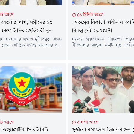
িট আগে
৪১ মিনিট আগে
বেতন ৫ লাখ, মন্ত্রীদের ১০
গণতন্ত্রের বিকাশে স্বাধীন সাংব
হওয়া উচিত: প্রতিমন্ত্রী নুর
বিকল্প নেই: তথ্যমন্ত্রী
ংসদ সদস্যদের সৎ ও দুর্নীতিমুক্ত রাখার
সরকার গণমাধ্যমকে নিয়ন্ত্রণের পরিবর
দের বেতন যৌক্তিক পর্যায়ে বাড়ানোর পক্ষে
নীতিমালার মাধ্যমে একটি সুস্থ, স্বা
প্রবাসী কল্যাণ ও বৈদেশিক কর্মসংস্থান
গণমাধ্যম পরিবেশ গড়ে তুলতে চায় বল
 প্রতিমন্ত্রী নুরুল হক নুর।শুক্রবার (৭ আগস্ট)
তথ্যমন্ত্রী জহির উদ্দিন স্বপন। তিন
াতীয় প্রেস ক্লাবের আব্দুস সালাম হলে
পরিবেশ নিশ্চিত করা গেলে গণমাধ্যম খ
ক আলোচনা সভায় অংশ নিয়ে এই
বাড়বে। পাশাপাশি সাংবাদিকদের জন্য 
 নুর। অনুষ্ঠানে প্রধান অতিথি হিসেবে...
কাঠামো, নিরাপদ কর্মপরিবেশ এবং পেশ
নিশ্চিত করাও সহজ হবে।শুক্রবার (৭ আগস
িট আগে
২ ঘন্টা আগে
ডিপ্লোমেটিক সিকিউরিটি
'দুর্ঘটনা কমাতে গাড়িচালকদের 