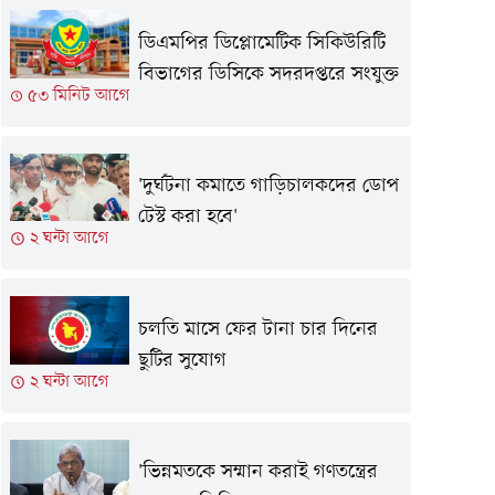
ডিএমপির ডিপ্লোমেটিক সিকিউরিটি
বিভাগের ডিসিকে সদরদপ্তরে সংযুক্ত
৫৩ মিনিট আগে
'দুর্ঘটনা কমাতে গাড়িচালকদের ডোপ
টেস্ট করা হবে'
২ ঘন্টা আগে
চলতি মাসে ফের টানা চার দিনের
ছুটির সুযোগ
২ ঘন্টা আগে
'ভিন্নমতকে সম্মান করাই গণতন্ত্রের