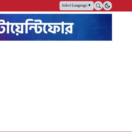
Select Language
▼