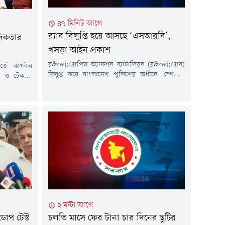
৪৭ মিনিট আগে
র‍্যাব বিলুপ্তি হয়ে আসছে ‘এসআরবি’,
াদিকতার
খসড়া আইন প্রকাশ
র&zwj;্যাপিড অ্যাকশন ব্যাটালিয়ন (র&zwj;্যাব)
্তে কার্যকর
বিলুপ্ত করে বাংলাদেশ পুলিশের অধীনে 'স্পেশাল
ধীন ও টেকসই
রেসপন্স ব্যাটালিয়ন' (এসআরবি) নামে একটি নতুন
ে জানিয়েছেন
বিশেষায়িত ইউনিট গঠনের উদ্যোগ নেওয়া হয়েছে। এ
ি বলেন, এমন
উদ্দেশ্যে 'স্পেশাল রেসপন্স ব্যাটালিয়ন (এসআরবি)
াতে বিনিয়োগ
আইন, ২০২৬' শীর্ষক একটি খসড়া বিল প্রণয়ন করা
উন্নত বেতন-
হয়েছে। খসড়া আইনে নতুন বাহিনীর কাঠামো,
াগত সুরক্ষা
দায়িত্ব, ক্ষমতা, প্রশাসনিক ব্যবস্থা এবং জবাবদিহির
্ট)...
কাঠামো নির্ধারণের...
২ ঘন্টা আগে
ডোপ টেস্ট
চলতি মাসে ফের টানা চার দিনের ছুটির