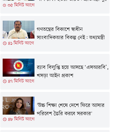
৩৫ মিনিট আগে
গণতন্ত্রের বিকাশে স্বাধীন
সাংবাদিকতার বিকল্প নেই: তথ্যমন্ত্রী
৪১ মিনিট আগে
র‍্যাব বিলুপ্তি হয়ে আসছে ‘এসআরবি’,
খসড়া আইন প্রকাশ
৪৭ মিনিট আগে
'উচ্চ শিক্ষা শেষে দেশে ফিরে আসার
পরিবেশ তৈরি করবে সরকার'
৪৮ মিনিট আগে