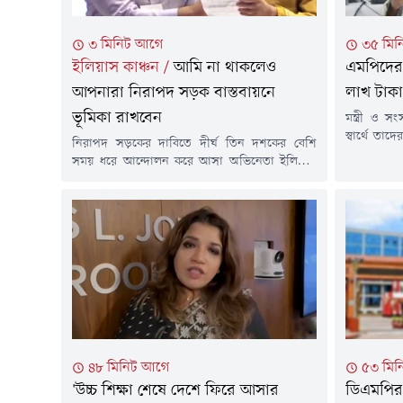
৩ মিনিট আগে
৩৫ মিন
ইলিয়াস কাঞ্চন
/
আমি না থাকলেও
এমপিদের 
আপনারা নিরাপদ সড়ক বাস্তবায়নে
লাখ টাকা 
ভূমিকা রাখবেন
মন্ত্রী ও স
স্বার্থে তা
নিরাপদ সড়কের দাবিতে দীর্ঘ তিন দশকের বেশি
মত দিয়েছেন 
সময় ধরে আন্দোলন করে আসা অভিনেতা ইলিয়াস
মন্ত্রণালয়ের
কাঞ্চন বলেছেন, তিনি না থাকলেও যেন নিরাপদ
রাজধানীর জ
সড়ক বাস্তবায়নের দাবি থেকে সবাই সোচ্চার থাকেন
আয়োজিত এ
এবং এ আন্দোলন অব্যাহত রাখেন।শুক্রবার (৭
মন্তব্য করেন
আগস্ট) ঢাকার জাতীয় নাট্যশালায় নিরাপদ সড়ক
চাই'র মহাসমাবেশে তিনি এ আহ্বান জানান।সংস্থার
প্রতিষ্ঠাতা ইলিয়াস কাঞ্চন বলেন,...
৪৮ মিনিট আগে
৫৩ মিন
'উচ্চ শিক্ষা শেষে দেশে ফিরে আসার
ডিএমপির 