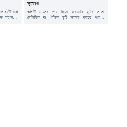
সুযোগ
প টেস্ট করা
আগস্ট মাসের শেষ দিকে সরকারি ছুটির সাথে
ড়ক মহাসড়ক
নৈমিত্তিক বা ঐচ্ছিক ছুটি সমন্বয় করতে পারলে
ার (৭ আগস্ট)
চাকরিজীবীরা টানা চার দিনের ছুটি উপভোগের সুযোগ
কালে এ কথা
পেতে পারেন। আগামী ২৬ আগস্ট (বুধবার) পবিত্র ঈদে
রুটিযুক্ত বাস
মিলাদুন্নবী (সা.) উপলক্ষে সরকারি সাধারণ ছুটি
ে বিক্রি করে
নির্ধারিত রয়েছে। তবে এই ছুটির তারিখ চাঁদ দেখার
সড়ক দুর্ঘটনা
ওপর নির্ভরশীল।যদি নির্ধারিত তারিখ অনুযায়ী ২৬
আগস্ট...