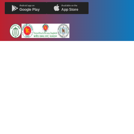
Android app on
Available on the
Google Play
App Store
Newsnow24.com is a leading multimedia news portal in Bangladesh.
Contains not only news, new news, views, opinion, politics,
entertainment, sports, lifestyle, travel, health, and others. We are
committed to focusing on Probash news all around the world with
visuals.
তথ্য অধিদফতরের নিবন্ধন নম্বর :১৩৫
Dhaka Office:
House-55, Road-08, Block-D, Niketon, Gulshan-1,
Dhaka-1212.
Phone:
+880 1856 195 622
(WhatsApp)
Phone:
+880 1869 913 486
Chittagong office:
House-85/A, Road-7, 5th Floor, O.R.Nizam Road
R/A, 15 No. Bagmoniram,Panchlaish, Chattogram 4000.
Phone:
+880 1850 414 847