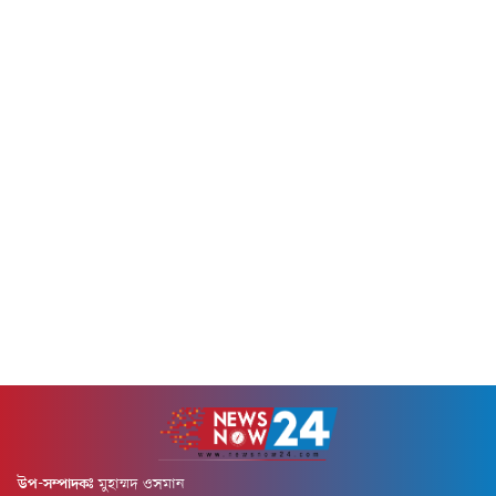
দেশের অভ্যন্তরীণ নদীবন্দরগুলোর
ইমরান আহত হয়েছেন। তাদের
জন্য দেওয়া পূর্বাভাসে এসব তথ্য
রাজধানীর গুলশানের কন্টিনেন্টাল
জানায় আবহাওয়া অধিদফতর।
হাসপাতালে ভর্তি করা হয়েছে।
পূর্বাভাসে আবহাওয়াবিদ এ কে এম
হাসপাতালের নিয়ন্ত্রণ কক্ষ থেকে এ
নাজমুল হক জানান, 'পাবনা,
তথ্য নিশ্চিত করা হয়েছে।
টাঙ্গাইল, ঢাকা, ফরিদপুর,
বৃহস্পতিবার (৬ আগস্ট) সকাল
বরিশাল, পটুয়াখালী, কুমিল্লা,
৯টার দিকে দুজনকে হাসপাতালে
নোয়াখালী,...
নেয়া হয়। হাসপাতাল সূত্রে জানা
গেছে, তারা নিবিড়...
উপ-সম্পাদকঃ
মুহাম্মদ ওসমান