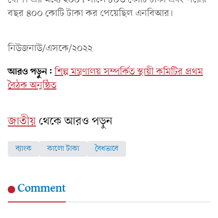
বছর ৪০০ কোটি টাকা কর পেয়েছিল এনবিআর।
নিউজনাউ/এসকে/২০২২
আরও পড়ুন:
শিল্প মন্ত্রণালয় সম্পর্কিত স্থায়ী কমিটির প্রথম
বৈঠক অনুষ্ঠিত
জাতীয়
থেকে আরও পড়ুন
ব্যাংক
কালো টাকা
বৈধভাবে
Comment