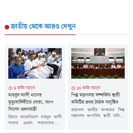
জাতীয়
থেকে আরও দেখুন
৯ ঘন্টা আগে
১০ ঘন্টা আগে
মাহবুব আলী খানের
শিল্প মন্ত্রণালয় সম্পর্কিত স্থায়ী
মৃত্যুবার্ষিকীতে দোয়া, অংশ
কমিটির প্রথম বৈঠক অনুষ্ঠিত
নিলেন প্রধানমন্ত্রী
ত্রয়োদশ জাতীয় সংসদের শিল্প
মন্ত্রণালয় সম্পর্কিত স্থায়ী কমিটির
রিয়ার অ্যাডমিরাল মাহবুব আলী
প্রথম বৈঠক আজ জাতীয় সংসদ
খানের ৪২তম শাহাদাতবার্ষিকী
ভবনে কমিটির সভাপতি মো. আবুল
উপলক্ষে তার বিদেহী আত্মার