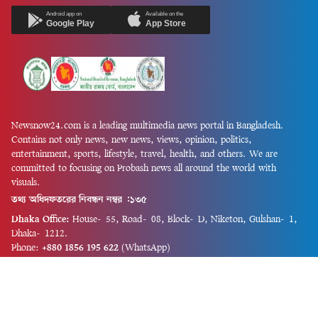
Android app on
Available on the
Google Play
App Store
Newsnow24.com is a leading multimedia news portal in Bangladesh.
Contains not only news, new news, views, opinion, politics,
entertainment, sports, lifestyle, travel, health, and others. We are
committed to focusing on Probash news all around the world with
visuals.
তথ্য অধিদফতরের নিবন্ধন নম্বর :১৩৫
Dhaka Office:
House-55, Road-08, Block-D, Niketon, Gulshan-1,
Dhaka-1212.
Phone:
+880 1856 195 622
(WhatsApp)
Phone:
+880 1869 913 486
Chittagong office:
House-85/A, Road-7, 5th Floor, O.R.Nizam Road
R/A, 15 No. Bagmoniram,Panchlaish, Chattogram 4000.
Phone:
+880 1850 414 847