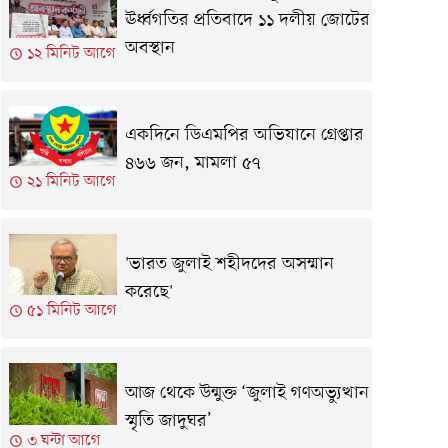
ঊর্ধ্বগতির প্রতিবাদে ১১ দলীয় জোটের
অবস্থান
১২ মিনিট আগে
একদিনে ডিএমপির অভিযানে গ্রেপ্তার
৪৬৬ জন, মামলা ৫৭
২১ মিনিট আগে
'ভারত জুলাই শহীদদের অসম্মান
করেছে'
৫১ মিনিট আগে
আজ থেকে উন্মুক্ত ‘জুলাই গণঅভ্যুত্থান
স্মৃতি জাদুঘর’
৩ ঘন্টা আগে