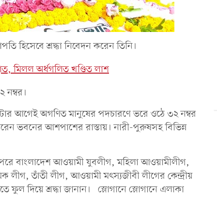
ভাপতি হিসেবে শ্রদ্ধা নিবেদন করেন তিনি।
হাত, মিলল অর্ধগলিত খণ্ডিত লাশ
২ নম্বর।
ো ফোটার আগেই অগণিত মানুষের পদচারণে ভরে ওঠে ৩২ নম্বর
করেন ভবনের আশপাশের রাস্তায়। নারী-পুরুষসহ বিভিন্ন
র পরে বাংলাদেশ আওয়ামী যুবলীগ, মহিলা আওয়ামীলীগ,
িক লীগ, তাঁতী লীগ, আওয়ামী মৎস্যজীবী লীগের কেন্দ্রীয়
তিতে ফুল দিয়ে শ্রদ্ধা জানান। স্লোগানে স্লোগানে এলাকা