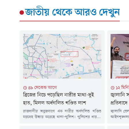
জাতীয়
থেকে আরও দেখুন
৪৯ সেকেন্ড আগে
১২ মিন
ব্রিজের নিচে পড়েছিল নারীর মাথা-দুই
জ্বালানি স
হাত, মিলল অর্ধগলিত খণ্ডিত লাশ
প্রতিবাদ
রাজধানীর সবুজবাগে এক নারীর অর্ধগলিত খণ্ডিত
জ্বালানি তে
মরদেহ উদ্ধার করেছে থানা-পুলিশ। পুলিশের ধারণা,
আইনশৃঙ্
২-৩ দিন আগে এই নারীকে হত্যা করে মরদেহ খণ্ডিত
নিত্যপ্রয়ো
করা হয়েছে।বৃহস্পতিবার (৬ আগস্ট) সকাল ৯টার
প্রতিবাদে 