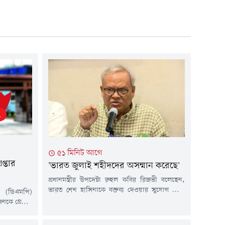
৫১ মিনিট আগে
প্তার
'ভারত জুলাই শহীদদের অসম্মান করেছে'
প্রধানমন্ত্রীর উপদেষ্টা রুহুল কবির রিজভী বলেছেন,
ভারত শেখ হাসিনাকে বক্তব্য দেওয়ার সুযোগ দিয়ে
 (ডিএমপি)
জুলাই শহীদদের অসম্মান করেছে।বৃহস্পতিবার (৬
ে গ্রেপ্তার
আগস্ট) শহীদ রাষ্ট্রপতি জিয়াউর রহমান ও সাবেক
 ৫৭টি মামলা
প্রধানমন্ত্রী বেগম খালেদা জিয়ার সমাধিতে শ্রদ্ধা
িন্ন আলামত