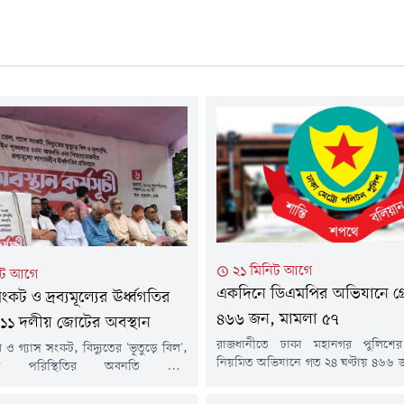
২১ মিনিট আগে
িট আগে
একদিনে ডিএমপির অভিযানে গ্রে
ংকট ও দ্রব্যমূল্যের ঊর্ধ্বগতির
৪৬৬ জন, মামলা ৫৭
ে ১১ দলীয় জোটের অবস্থান
রাজধানীতে ঢাকা মহানগর পুলিশের
ল ও গ্যাস সংকট, বিদ্যুতের 'ভূতুড়ে বিল',
নিয়মিত অভিযানে গত ২৪ ঘণ্টায় ৪৬৬ জনক
খলা পরিস্থিতির অবনতি এবং
করা হয়েছে। এ সময়ে বিভিন্ন অভিযোগে
জনীয় পণ্যের লাগামহীন মূল্যবৃদ্ধির
হয়েছে। অভিযানে মাদকদ্রব্যসহ বিভ
রাজধানীতে অবস্থান কর্মসূচি পালন করছে