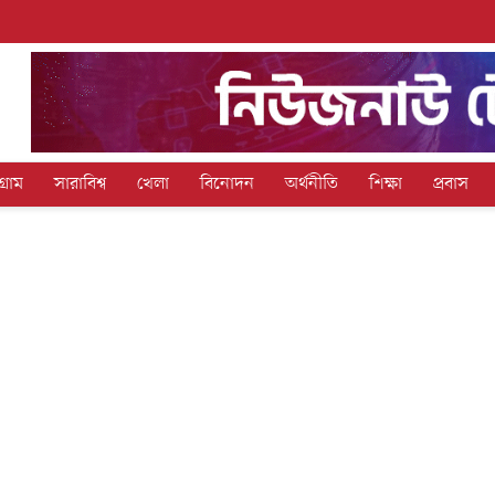
গ্রাম
সারাবিশ্ব
খেলা
বিনোদন
অর্থনীতি
শিক্ষা
প্রবাস