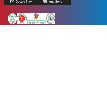
Google Play
App Store
Newsnow24.com is a leading multimedia news portal in Bangladesh.
Contains not only news, new news, views, opinion, politics,
entertainment, sports, lifestyle, travel, health, and others. We are
committed to focusing on Probash news all around the world with
visuals.
তথ্য অধিদফতরের নিবন্ধন নম্বর :১৩৫
Dhaka Office:
House-55, Road-08, Block-D, Niketon, Gulshan-1,
Dhaka-1212.
Phone:
+880 1856 195 622
(WhatsApp)
Phone:
+880 1869 913 486
Chittagong office:
House-85/A, Road-7, 5th Floor, O.R.Nizam Road
R/A, 15 No. Bagmoniram,Panchlaish, Chattogram 4000.
Phone:
+880 1850 414 847
Phone:
+880 1313 427 319