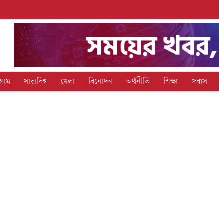
গ্রাম
সারাবিশ্ব
খেলা
বিনোদন
অর্থনীতি
শিক্ষা
প্রবাস