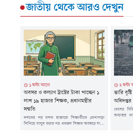
জাতীয়
থেকে আরও দেখুন
১ ঘন্টা আগে
২ ঘন্টা
অবসর ও কল্যাণ ট্রাস্টের টাকা পাচ্ছেন ১
ভারি বৃষ্
লাখ ১৯ হাজার শিক্ষক, প্রধানমন্ত্রীর
অধিদপ্তর
সম্মতি
দেশের বিভিন
অব্যাহত থ
দশকের পর দশক হাজারো শিক্ষার্থীকে লেখাপড়া
আবহাওয়া অ
শিখিয়ে মানুষ করার পর একজন শিক্ষক অবসরে যান।
এলাকায় হ
জীবনের শেষ সময় একটু ভালোভাবে কাটানোর জন্য