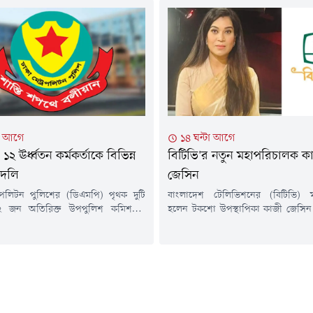
কোথাও কোথাও মাঝারি থেকে অতিভারি
(৬ আগস্ট) বাদ মাগরিব মরহুমের ধানমন্
াবনা রয়েছে।শুক্রবার (৭ আগস্ট) সন্ধ্যা ৬টা
ভবনে' তার পরিবারের পক্ষ থেকে
য়া পূর্বাভাসে এ তথ্য জানানো হয়।এতে বলা
মাহফিলের আয়োজন করা হয়।প্রধানমন্
মি বায়ুর অক্ষের...
রহমান এবং শহীদ মাহবুব আলী খান
প্রধানমন্ত্রীর...
টা আগে
১৪ ঘন্টা আগে
২ ঊর্ধ্বতন কর্মকর্তাকে বিভিন্ন
বিটিভি'র নতুন মহাপরিচালক ক
বদলি
জেসিন
োপলিটন পুলিশের (ডিএমপি) পৃথক দুটি
বাংলাদেশ টেলিভিশনের (বিটিভি) 
 জন অতিরিক্ত উপপুলিশ কমিশনার
হলেন টকশো উপস্থাপিকা কাজী জেসিন।
সহকারী পুলিশ কমিশনারকে (এসি) বদলি
(৬ আগস্ট) তাঁকে এক বছরের জন্
।বৃহস্পতিবার (৬ আগস্ট) ডিএমপির উপ-
মহাপরিচালক হিসেবে নিয়োগ দিয়ে প্র
শনার (সদর দপ্তর ও প্রশাসন) মো.
করা হয়।জনপ্রশাসন মন্ত্রণালয় থেক
আলী স্বাক্ষরিত পৃথক দুটি আদেশ দেওয়া
প্রজ্ঞাপনে বলা হয়েছে, অন্য কোনো পে
 বলা হয়, ডিএমপির ট্রাফিক তেজগাঁও
সরকারি, আধা সরকারি ও বেসরকারি প্
িরিক্ত উপ-পুলিশ কমিশনার তানিয়া...
সাথে সম্পর্ক পরিত্যাগের শর্তে তাঁকে এ
মহাপরিচালক...