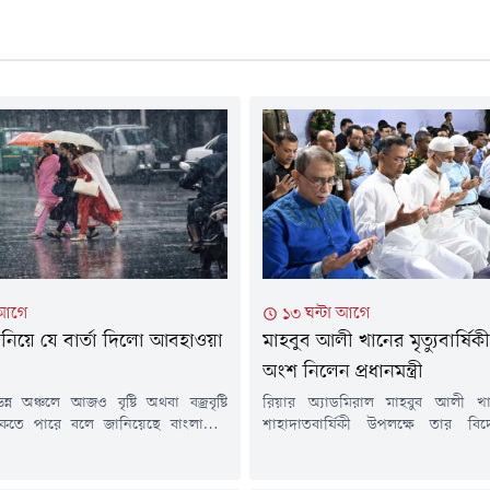
 আগে
১৩ ঘন্টা আগে
টি নিয়ে যে বার্তা দিলো আবহাওয়া
মাহবুব আলী খানের মৃত্যুবার্ষি
অংশ নিলেন প্রধানমন্ত্রী
্ন অঞ্চলে আজও বৃষ্টি অথবা বজ্রবৃষ্টি
রিয়ার অ্যাডমিরাল মাহবুব আলী 
াকতে পারে বলে জানিয়েছে বাংলাদেশ
শাহাদাতবার্ষিকী উপলক্ষে তার বিদ
ধিদপ্তর। সেই সাথে দেশের অধিকাংশ
মাগফেরাত কামনায় দোয়া মাহফিল
ালকা থেকে মাঝারি ধরনের বৃষ্টির
আলোচনা সভার আয়োজন করা হয়েছে।ব