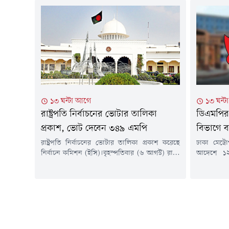
পাশাপাশি 
নিজের সঞ্চিত অবসরের টাকা ভরসা তাদের। কিন্তু এ
বর্ষণের সম্ভ
টাকা সময়মতো ফেরত না পাওয়ায় চরম ভোগান্তিতে
পর্যন্ত দেও
পড়তে হয়েছিল তাদের। অবশেষে সেই ভোগান্তি
হয়েছে, মৌসু
কমানোর উদ্যোগ নিয়েছে বিএনপি সরকার।
উদ্যোগের অংশ হিসেবে...
১৩ ঘন্টা আগে
১৩ ঘন্
রাষ্ট্রপতি নির্বাচনের ভোটার তালিকা
ডিএমপির ১
প্রকাশ, ভোট দেবেন ৩৪৯ এমপি
বিভাগে 
রাষ্ট্রপতি নির্বাচনের ভোটার তালিকা প্রকাশ করেছে
ঢাকা মেট্র
নির্বাচন কমিশন (ইসি)।বৃহস্পতিবার (৬ আগস্ট) রাতে
আদেশে ১২
নির্বাচন কমিশন সচিবালয় থেকে রাষ্ট্রপতি নির্বাচনের
(এডিসি) ও 
ভোটার &zwj;হিসেবে ৩৪৯ সংসদ সদস্যের (এমপি)
করা হয়েছে
নামের তালিকা প্রকাশ করা হয়।এর আগে
পুলিশ কমি
আনুষ্ঠানিকভাবে রাষ্ট্রপতি নির্বাচনের তফসিল ঘোষণা
শাহরিয়ার 
করা হয়। ঘোষিত তফসিল অনুযায়ী, নির্বাচনে
হয়। আদেশে
মনোনয়নপত্র দাখিলের শেষ তারিখ ১৩ আগস্ট। এ
বিভাগের অত
ছাড়া মনোনয়নপত্র...