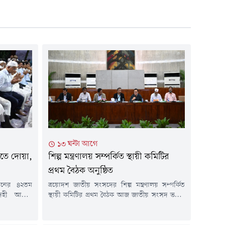
১৩ ঘন্টা আগে
কীতে দোয়া,
শিল্প মন্ত্রণালয় সম্পর্কিত স্থায়ী কমিটির
প্রথম বৈঠক অনুষ্ঠিত
খানের ৪২তম
ত্রয়োদশ জাতীয় সংসদের শিল্প মন্ত্রণালয় সম্পর্কিত
েহী আত্মার
স্থায়ী কমিটির প্রথম বৈঠক আজ জাতীয় সংসদ ভবনে
 ও ইসলামী
কমিটির সভাপতি মো. আবুল কালামের সভাপতিত্বে
ৃহস্পতিবার
অনুষ্ঠিত হয়েছে। বৈঠকে বাজেট বাস্তবায়নে স্বচ্ছতা,