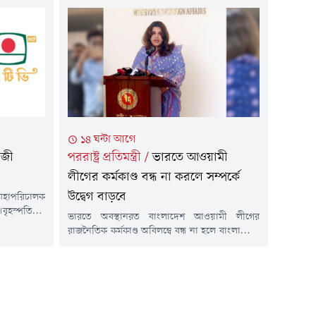
ডির 'মাহবুব
জবাবদিহিতা ও দক্ষতা নিশ্চিত করার ওপর
 এই দোয়া
গুরুত্বারোপ করা হয়।পাশাপাশি, উন্নয়ন প্রকল্পসমূহ
ত্রী তারেক
নির্ধারিত সময়ের মধ্যে সম্পন্ন করা, বরাদ্দের যথাযথ
ের কন্যা ও
ব্যবহার নিশ্চিত করা, শিল্পখাতের প্রতিযোগিতা
সক্ষমতা...
১৪ ঘন্টা আগে
াজী
পররাষ্ট্র প্রতিমন্ত্রী
/
ভারতে আওয়ামী
লীগের কর্মকাণ্ড বন্ধ না করলে সম্পর্কে
উদ্বেগ বাড়বে
মহাপরিচালক
বৃহস্পতিবার
ভারতে অবস্থানরত বাংলাদেশ আওয়ামী লীগের
য বিটিভির
রাজনৈতিক কর্মকাণ্ড অবিলম্বে বন্ধ না হলে বাংলাদেশ-
জ্ঞাপন জারি
ভারত সম্পর্কের ভবিষ্যৎ নিয়ে উদ্বেগ আরও বাড়তে
ে জারি করা
পারে বলে মন্তব্য করেছেন পররাষ্ট্র প্রতিমন্ত্রী শামা
শা, ব্যবসা,
ওবায়েদ ইসলাম।তিনি বলেন, স্বৈরাচারী ফ্যাসিবাদ ও
রতিষ্ঠানের
সাজাপ্রাপ্ত রাজনৈতিক নেতৃত্বকে প্রশ্রয় দেয়া হবে কি
ক বছরের জন্য
না, সেই সিদ্ধান্ত ভারতকেই নিতে হবে।বৃহস্পতিবার
(৬ আগস্ট) সন্ধ্যায় সেগুনবাগিচায় পররাষ্ট্র