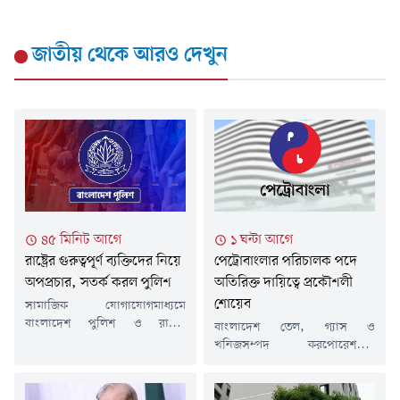
জাতীয়
থেকে আরও দেখুন
৪৫ মিনিট আগে
১ ঘন্টা আগে
রাষ্ট্রের গুরুত্বপূর্ণ ব্যক্তিদের নিয়ে
পেট্রোবাংলার পরিচালক পদে
অপপ্রচার, সতর্ক করল পুলিশ
অতিরিক্ত দায়িত্বে প্রকৌশলী
শোয়েব
সামাজিক যোগাযোগমাধ্যমে
বাংলাদেশ পুলিশ ও রাষ্ট্রের
বাংলাদেশ তেল, গ্যাস ও
গুরুত্বপূর্ণ ব্যক্তিদের নিয়ে বিভিন্ন
খনিজসম্পদ করপোরেশনের
সময়ে অপপ্রচার চালানোর
(পেট্রোবাংলা) পরিচালক
অভিযোগ উঠেছে। এ ধরনের
(অপারেশন অ্যান্ড মাইন্স) পদে
বিভ্রান্তিকর প্রচারণা থেকে সবাইকে
অতিরিক্ত দায়িত্ব পেয়েছেন