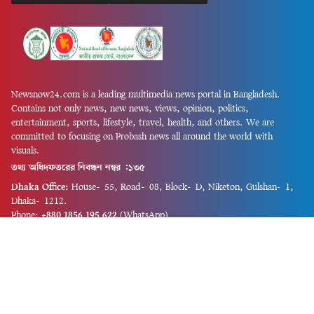
Newsnow24.com is a leading multimedia news portal in Bangladesh.
Contains not only news, new news, views, opinion, politics,
entertainment, sports, lifestyle, travel, health, and others. We are
committed to focusing on Probash news all around the world with
visuals.
তথ্য অধিদফতরের নিবন্ধন নম্বর :১৩৫
Dhaka Office:
House-55, Road-08, Block-D, Niketon, Gulshan-1,
Dhaka-1212.
Phone:
+880 1856 195 622
(WhatsApp)
Phone:
+880 1869 913 486
Chittagong office:
House-85/A, Road-7, 5th Floor, O.R.Nizam Road
R/A, 15 No. Bagmoniram,Panchlaish, Chattogram 4000.
Phone:
+880 1850 414 847
Phone:
+880 1313 427 319
Email:
newsnow24official@gmail.com