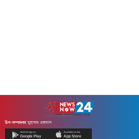
হবে বলে জানিয়েছেন প্রাথমিক ও
সিদ্ধান্ত নেওয়া হয়নি।বৃহস্পতিবার
গণশিক্ষা প্রতিমন্ত্রী ববি হাজ্জাজ।
(৭ আগস্ট) সাংবাদিকদের সাথে
শুক্রবার (৭ আগস্ট) জাপানের
আলাপকালে এই তথ্য নিশ্চিত
ওসাকার একটি কমিউনিটি সেন্টারে
করেছেন সরকারি দলের চিফ...
ওসাকা ও কোবেতে বসবাসরত
বাংলাদেশি শিক্ষার্থী, পেশাজীবী
এবং কমিউনিটির প্রতিনিধিদের
সাথে...
উপ-সম্পাদকঃ
মুহাম্মদ ওসমান
Android app on
Available on the
Google Play
App Store