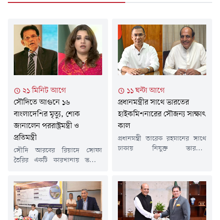
২১ মিনিট আগে
১১ ঘন্টা আগে
সৌদিতে আগুনে ১৬
প্রধানমন্ত্রীর সাথে ভারতের
বাংলাদেশির মৃত্যু, শোক
হাইকমিশনারের সৌজন্য সাক্ষাৎ
জানালেন পররাষ্ট্রমন্ত্রী ও
কাল
প্রতিমন্ত্রী
প্রধানমন্ত্রী তারেক রহমানের সাথে
ঢাকায় নিযুক্ত ভারতের
সৌদি আরবের রিয়াদে সোফা
হাইকমিশনার দীনেশ ত্রিবেদীর
তৈরির একটি কারখানায় ভয়াবহ
প্রথম সৌজন্য সাক্ষাৎ আগামীকাল
অগ্নিকাণ্ডে ১৬ বাংলাদেশি
সোমবার অনুষ্ঠিত হবে।রবিবার (৯
নাগরিকের মৃত্যুর ঘটনায় গভীর
আগস্ট) রাষ্ট্রীয় অতিথি ভবন পদ্মায়
শোক ও সমবেদনা জানিয়েছেন
ভারতের হাইকমিশনারের সাথে
পররাষ্ট্রমন্ত্রী ড. খলিলুর রহমান ও
বৈঠক শেষে এ কথা জানান
প্রতিমন্ত্রী শামা ওবায়েদ।সোমবার
পররাষ্ট্রমন্ত্রী ড. খলিলুর রহমান।মন্ত্রী
(১০ আগস্ট) এক শোকবার্তায় তারা