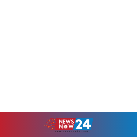
হাসিনাকে গণমাধ্যমের মুখোমুখি
নিঃসরণ, জলাবদ্ধতা, বায়ুদূষণ ও
হওয়ার সুযোগ দেওয়া এবং
জনস্বাস্থ্যঝুঁকি বাড়ছে। এ
সেখানে বাংলাদেশবিরোধী বক্তব্য
পরিস্থিতিতে বর্জ্যকে বোঝা হিসেবে
দেওয়ার সুযোগ করে দেওয়াকে
না দেখে সম্পদ, জ্বালানি ও
কেন্দ্র করে ঢাকা-দিল্লি সম্পর্কে...
অর্থনৈতিক সম্ভাবনায়...