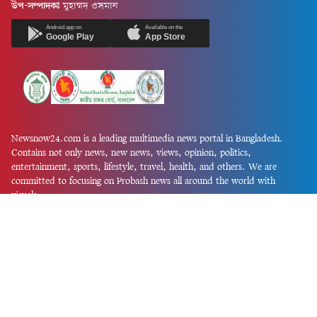
উপ-সম্পাদকঃ
মুহাম্মদ ওসমান
Android app on
Available on the
Google Play
App Store
Newsnow24.com is a leading multimedia news portal in Bangladesh.
Contains not only news, new news, views, opinion, politics,
entertainment, sports, lifestyle, travel, health, and others. We are
committed to focusing on Probash news all around the world with
visuals.
তথ্য অধিদফতরের নিবন্ধন নম্বর :১৩৫
Dhaka Office:
House-55, Road-08, Block-D, Niketon, Gulshan-1,
Dhaka-1212.
Phone:
+880 1856 195 622
(WhatsApp)
Phone:
+880 1869 913 486
Chittagong office:
House-85/A, Road-7, 5th Floor, O.R.Nizam Road
R/A, 15 No. Bagmoniram,Panchlaish, Chattogram 4000.