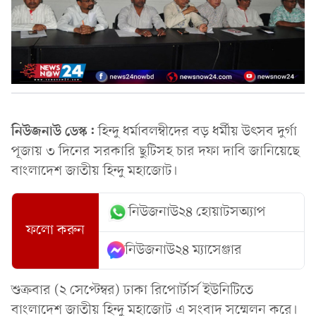
নিউজনাউ ডেস্ক:
হিন্দু ধর্মাবলম্বী‌দের বড় ধর্মীয় উৎসব দুর্গা
পূজায় ৩ দিনের সরকারি ছুটিসহ চার দফা দাবি জানিয়েছে
বাংলাদেশ জাতীয় হিন্দু মহাজোট।
নিউজনাউ২৪ হোয়াটসঅ্যাপ
ফলো করুন
নিউজনাউ২৪ ম্যাসেঞ্জার
শুক্রবার (২ সেপ্টেম্বর) ঢাকা রিপোর্টার্স ইউনিটিতে
বাংলাদেশ জাতীয় হিন্দু মহাজোট এ সংবাদ সম্মেলন করে।