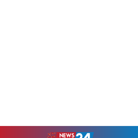
করা হয়।এতে তথ্য ও সম্প্রচারমন্ত্রী
নিরাপত্তা, মানবিক সুরক্ষা এবং
জহির উদ্দিন স্বপন, প্রতিমন্ত্রী
সামগ্রিক জাতীয় নিরাপত্তার সাথে
ইয়াসের খান চৌধুরী, তথ্য
সরাসরি সম্পর্কিত বলে মন্তব্য
মন্ত্রণালয়ের সচিবের দায়িত্বে থাকা
করেছেন প্রধানমন্ত্রীর প্রতিরক্ষা
অতিরিক্ত সচিব মো. শাহ আলম,
উপদেষ্টা ব্রিগেডিয়ার জেনারেল
প্রধান তথ্য...
(অব.) ড. এ কে এম শামছুল
ইসলাম। আজ বৃহস্পতিবার
রাজধানীর মিরপুর...