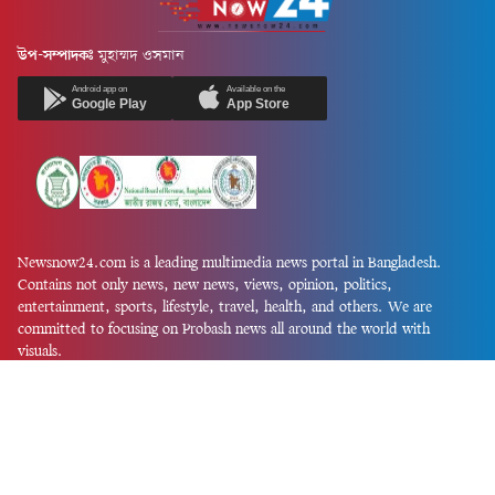
উপ-সম্পাদকঃ
মুহাম্মদ ওসমান
Android app on
Available on the
Google Play
App Store
Newsnow24.com is a leading multimedia news portal in Bangladesh.
Contains not only news, new news, views, opinion, politics,
entertainment, sports, lifestyle, travel, health, and others. We are
committed to focusing on Probash news all around the world with
visuals.
তথ্য অধিদফতরের নিবন্ধন নম্বর :১৩৫
Dhaka Office:
House-55, Road-08, Block-D, Niketon, Gulshan-1,
Dhaka-1212.
Phone:
+880 1856 195 622
(WhatsApp)
Phone:
+880 1869 913 486