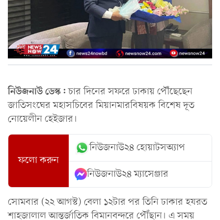
নিউজনাউ ডেস্ক:
চার দিনের সফরে ঢাকায় পৌঁ‌ছেছেন
জাতিসংঘের মহাসচিবের মিয়ানমারবিষয়ক বিশেষ দূত
নোয়েলীন হেইজার।
নিউজনাউ২৪ হোয়াটসঅ্যাপ
ফলো করুন
নিউজনাউ২৪ ম্যাসেঞ্জার
সোমবার (২২ আগস্ট) বেলা ১২টার পর তি‌নি ঢাকার হযরত
শাহজালাল আন্তর্জা‌তিক বিমানবন্দ‌রে পৌঁছান। এ সময়