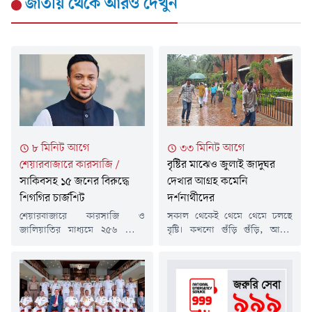
জাতীয়
থেকে আরও দেখুন
৮ মিনিট আগে
৩৩ মিনিট আগে
শেয়ারবাজারে কারসাজি
/
বৃষ্টির মাঝেও জুলাই জাদুঘর
সাকিবসহ ১৫ জনের বিরুদ্ধে
দেখার আগ্রহ কমেনি
শিগগির চার্জশিট
দর্শনার্থীদের
শেয়ারবাজারে কারসাজি ও
সকাল থেকেই থেমে থেমে চলছে
জালিয়াতির মাধ্যমে ২৫৬ কোটি
বৃষ্টি। কখনো গুঁড়ি গুঁড়ি, আবার
টাকা আত্মসাত এবং অর্থ পাচারের
কখনো ভারী বর্ষণ। তবে বৃষ্টি
অভিযোগে করা মামলায় জাতীয়
উপেক্ষা করে ছাতা, রেইনকোট
ক্রিকেট দলের সাবেক অধিনায়ক ও
কিংবা ভেজা পোশাকেই দীর্ঘ লাইনে
সাবেক সংসদ সদস্য সাকিব আল
অপেক্ষা করেছেন দর্শনার্থীরা।
হাসানসহ ১৫ জনের বিরুদ্ধে
সাময়িক ভোগান্তি সত্ত্বেও জুলাই