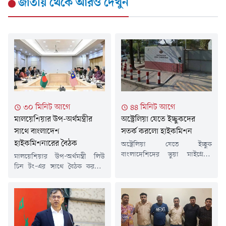
জাতীয়
থেকে আরও দেখুন
৩০ মিনিট আগে
৪৪ মিনিট আগে
মালয়েশিয়ার উপ-অর্থমন্ত্রীর
অস্ট্রেলিয়া যেতে ইচ্ছুকদের
সাথে বাংলাদেশ
সতর্ক করলো হাইকমিশন
হাইকমিশনারের বৈঠক
অস্ট্রেলিয়া যেতে ইচ্ছুক
বাংলাদেশিদের ভুয়া মাইগ্রেশন
মালয়েশিয়ার উপ-অর্থমন্ত্রী লিউ
এজেন্টের ব্যাপারে সতর্ক করেছে
চিন টং-এর সাথে বৈঠক করছেন
ঢাকার অস্ট্রেলিয়ান হাইকমিশন।
দেশ&zwnj;টি&zwnj;তে নিযুক্ত
একই সাথে ভিসা-সংক্রান্ত
বাংলাদেশের হাইকমিশনার
পরামর্শের জন্য নিবন্ধিত মাইগ্রেশন
মনজুরুল করিম খান চৌধুরী।স্থানীয়
এজেন্ট অথবা অস্ট্রেলীয়
সময় বৃহস্প&zwnj;তিবার (৬
আইনজীবীর সেবা নেওয়ার পরামর্শ
আগস্ট) মালয়েশিয়ার উপ-অর্থমন্ত্রীর
দিয়েছে তারা।শনিবার এক বার্তায়