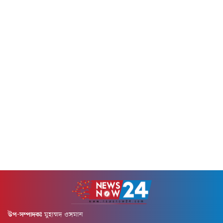
অতিথি হিসেবে উপস্থিত ছিলেন
কথাটি কেবল তিনি বলার জন্য
ভারপ্রাপ্ত রাষ্ট্রপতি মেজর হাফিজ
বলেননি, বরং এটি বিএনপির পক্ষ
উদ্দিন আহমদ, বীর বিক্রম (অব.)।
থেকে দেশের মানুষের আকাঙ্খা
অনুষ্ঠানে বিশেষ অতিথি হিসেবে
বাস্তবায়নের এক...
উপস্থিত ছিলেন মুক্তিযুদ্ধ বিষয়ক...
উপ-সম্পাদকঃ
মুহাম্মদ ওসমান