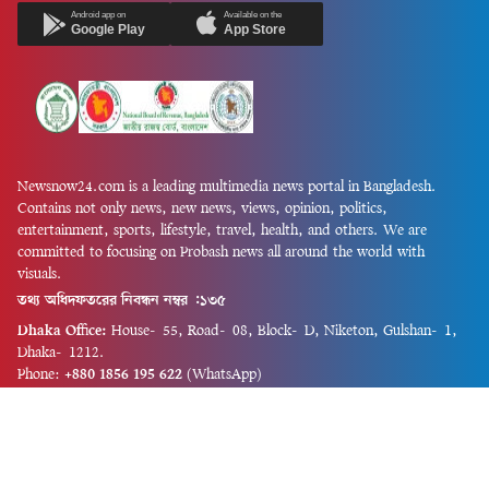
Android app on
Available on the
Google Play
App Store
Newsnow24.com is a leading multimedia news portal in Bangladesh.
Contains not only news, new news, views, opinion, politics,
entertainment, sports, lifestyle, travel, health, and others. We are
committed to focusing on Probash news all around the world with
visuals.
তথ্য অধিদফতরের নিবন্ধন নম্বর :১৩৫
Dhaka Office:
House-55, Road-08, Block-D, Niketon, Gulshan-1,
Dhaka-1212.
Phone:
+880 1856 195 622
(WhatsApp)
Phone:
+880 1869 913 486
Chittagong office:
House-85/A, Road-7, 5th Floor, O.R.Nizam Road
R/A, 15 No. Bagmoniram,Panchlaish, Chattogram 4000.
Phone:
+880 1850 414 847