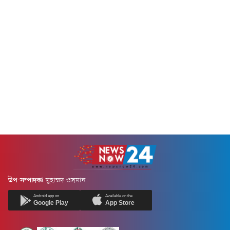
একই সাথে ভিসা-সংক্রান্ত
ভবিষ্যতে কোনো নির্বাচিত সরকার
পরামর্শের জন্য নিবন্ধিত মাইগ্রেশন
যাতে স্বৈরাচারী হয়ে উঠতে না
এজেন্ট অথবা অস্ট্রেলীয়
পারে, তা নিশ্চিত করতে সংবিধানে
আইনজীবীর সেবা নেওয়ার পরামর্শ
প্রধানমন্ত্রীর মেয়াদ সর্বোচ্চ দুই
দিয়েছে তারা।শনিবার এক বার্তায়
মেয়াদে সীমাবদ্ধ রাখার বিধান যুক্ত
এ সতর্কতার কথা জানায়
করা হবে।পাশাপাশি সংসদের
অস্ট্রেলিয়ান হাইকমিশন।হাইকমিশন
উচ্চকক্ষ ও নিম্নকক্ষের মধ্যে চেক
জানিয়েছে, বাংলাদেশি
অ্যান্ড ব্যালান্স নিশ্চিত করা হবে...
নাগরিকদের অস্ট্রেলিয়ায় বসবাস ও
কাজের মিথ্যা প্রতিশ্রুতি দিয়ে ভুয়া
মাইগ্রেশন এজেন্টরা...
উপ-সম্পাদকঃ
মুহাম্মদ ওসমান
Android app on
Available on the
Google Play
App Store