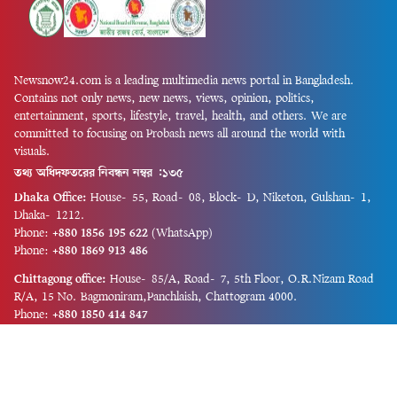
Newsnow24.com is a leading multimedia news portal in Bangladesh.
Contains not only news, new news, views, opinion, politics,
entertainment, sports, lifestyle, travel, health, and others. We are
committed to focusing on Probash news all around the world with
visuals.
তথ্য অধিদফতরের নিবন্ধন নম্বর :১৩৫
Dhaka Office:
House-55, Road-08, Block-D, Niketon, Gulshan-1,
Dhaka-1212.
Phone:
+880 1856 195 622
(WhatsApp)
Phone:
+880 1869 913 486
Chittagong office:
House-85/A, Road-7, 5th Floor, O.R.Nizam Road
R/A, 15 No. Bagmoniram,Panchlaish, Chattogram 4000.
Phone:
+880 1850 414 847
Phone:
+880 1313 427 319
Email:
newsnow24official@gmail.com
Design and Developed by
Md. Asif Iqbal
Privacy Policy
Contact Us