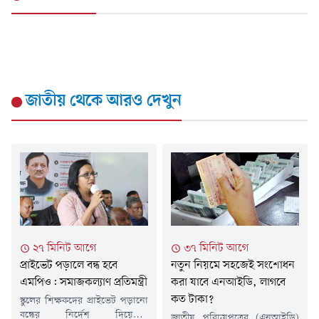
জাতীয়
থেকে আরও দেখুন
২৭ মিনিট আগে
৩৭ মিনিট আগে
প্রাইভেট পড়ালে বন্ধ হবে
নতুন নিয়মে সহজেই সংশোধন
এমপিও: সমাজকল্যাণ প্রতিমন্ত্রী
করা যাবে এনআইডি, লাগবে
কত টাকা?
স্কুলের শিক্ষকদের প্রাইভেট পড়ানো
বন্ধের নির্দেশ দিয়েছেন
জাতীয় পরিচয়পত্রের (এনআইডি)