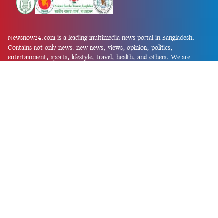
Newsnow24.com is a leading multimedia news portal in Bangladesh.
Contains not only news, new news, views, opinion, politics,
entertainment, sports, lifestyle, travel, health, and others. We are
committed to focusing on Probash news all around the world with
visuals.
তথ্য অধিদফতরের নিবন্ধন নম্বর :১৩৫
Dhaka Office:
House-55, Road-08, Block-D, Niketon, Gulshan-1,
Dhaka-1212.
Phone:
+880 1856 195 622
(WhatsApp)
Phone:
+880 1869 913 486
Chittagong office:
House-85/A, Road-7, 5th Floor, O.R.Nizam Road
R/A, 15 No. Bagmoniram,Panchlaish, Chattogram 4000.
Phone:
+880 1850 414 847
Phone:
+880 1313 427 319
Email:
newsnow24official@gmail.com
Design and Developed by
Md. Asif Iqbal
Privacy Policy
Contact Us