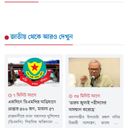
জাতীয়
থেকে আরও দেখুন
৭ মিনিট আগে
৩৮ মিনিট আগে
একদিনে ডিএমপির অভিযানে
'ভারত জুলাই শহীদদের
গ্রেপ্তার ৪৬৬ জন, মামলা ৫৭
অসম্মান করেছে'
রাজধানীতে ঢাকা মহানগর পুলিশের
প্রধানমন্ত্রীর উপদেষ্টা রুহুল কবির
(ডিএমপি) নিয়মিত অভিযানে গত
রিজভী বলেছেন, ভারত শেখ
২৪ ঘণ্টায় ৪৬৬ জনকে গ্রেপ্তার করা