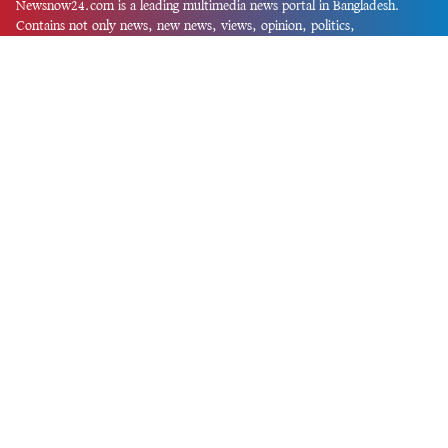
Newsnow24.com is a leading multimedia news portal in Bangladesh.
Contains not only news, new news, views, opinion, politics,
entertainment, sports, lifestyle, travel, health, and others. We are
committed to focusing on Probash news all around the world with
visuals.
তথ্য অধিদফতরের নিবন্ধন নম্বর :১৩৫
Dhaka Office:
House-55, Road-08, Block-D, Niketon, Gulshan-1,
Dhaka-1212.
Phone:
+880 1856 195 622
(WhatsApp)
Phone:
+880 1869 913 486
Chittagong office:
House-85/A, Road-7, 5th Floor, O.R.Nizam Road
R/A, 15 No. Bagmoniram,Panchlaish, Chattogram 4000.
Phone:
+880 1850 414 847
Phone:
+880 1313 427 319
Email:
newsnow24official@gmail.com
Design and Developed by
Md. Asif Iqbal
Privacy Policy
Contact Us