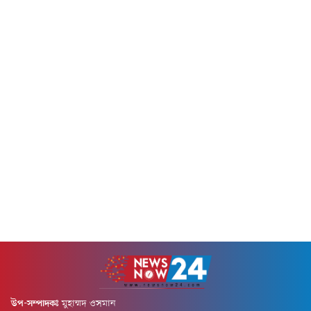
কোনো শিক্ষক প্রাইভেট পড়ালে
নতুন সিদ্ধান্ত বাস্তবায়ন হলে
তার এমপিও বন্ধ করে দেওয়া হবে।
নির্ধারিত শিক্ষাগত সনদের ভিত্তিতে
একই সাথে ওই শিক্ষাপ্রতিষ্ঠানের
স্থানীয় পর্যায়ের নির্বাচন
উন্নয়নেও কোনো বরাদ্দ দেওয়া হবে
কর্মকর্তারাই এসব সংশোধনের
না বলে সতর্ক করেছেন তিনি।
আবেদন নিষ্পত্তি করতে পারবেন।
শনিবার (৮ আগস্ট) নাটোরের
ফলে এ ধরনের কাজে কেন্দ্রীয়
লালপুর উপজেলার বরমহাটি
কার্যালয়ে গিয়ে দীর্ঘ সময় অপেক্ষা
সমবায় উচ্চ...
করার প্রয়োজন কমবে।সম্প্রতি
নির্বাচন কমিশনের ১২তম...
উপ-সম্পাদকঃ
মুহাম্মদ ওসমান