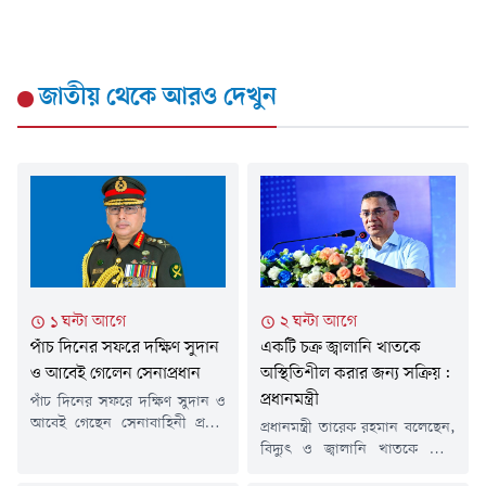
জাতীয়
থেকে আরও দেখুন
১ ঘন্টা আগে
২ ঘন্টা আগে
পাঁচ দিনের সফরে দক্ষিণ সুদান
একটি চক্র জ্বালানি খাতকে
ও আবেই গেলেন সেনাপ্রধান
অস্থিতিশীল করার জন্য সক্রিয়:
প্রধানমন্ত্রী
পাঁচ দিনের সফরে দক্ষিণ সুদান ও
আবেই গেছেন সেনাবাহিনী প্রধান
প্রধানমন্ত্রী তারেক রহমান বলেছেন,
জেনারেল ওয়াকার-উজ-জামান।
বিদ্যুৎ ও জ্বালানি খাতকে ঘিরে
শনিবার (৮ আগস্ট) তিনি ঢাকা
একটি চক্র সুপরিকল্পিতভাবে