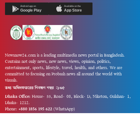
Android app on
Available on the
Google Play
App Store
Newsnow24.com is a leading multimedia news portal in Bangladesh.
Contains not only news, new news, views, opinion, politics,
entertainment, sports, lifestyle, travel, health, and others. We are
committed to focusing on Probash news all around the world with
visuals.
তথ্য অধিদফতরের নিবন্ধন নম্বর :১৩৫
Dhaka Office:
House-55, Road-08, Block-D, Niketon, Gulshan-1,
Dhaka-1212.
Phone:
+880 1856 195 622
(WhatsApp)
Phone:
+880 1869 913 486
Chittagong office:
House-85/A, Road-7, 5th Floor, O.R.Nizam Road
R/A, 15 No. Bagmoniram,Panchlaish, Chattogram 4000.
Phone:
+880 1850 414 847