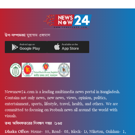
উপ-সম্পাদকঃ
মুহাম্মদ ওসমান
Android app on
Available on the
Google Play
App Store
Newsnow24.com is a leading multimedia news portal in Bangladesh.
Contains not only news, new news, views, opinion, politics,
entertainment, sports, lifestyle, travel, health, and others. We are
committed to focusing on Probash news all around the world with
visuals.
তথ্য অধিদফতরের নিবন্ধন নম্বর :১৩৫
Dhaka Office:
House-55, Road-08, Block-D, Niketon, Gulshan-1,