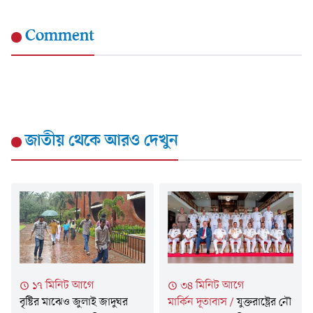
Comment
জাতীয়
থেকে আরও দেখুন
১৭ মিনিট আগে
৩৪ মিনিট আগে
বৃষ্টির মাঝেও জুলাই জাদুঘর
মার্কিন দূতাবাস
/
যুক্তরাষ্ট্রের নৌ