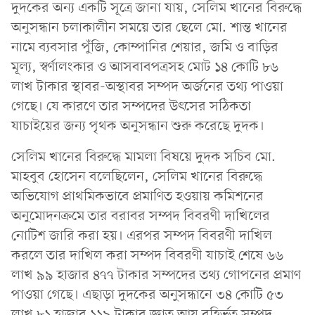
দুদকের অন্য একটি সূত্রে জানা যায়, সেলিম খানের বিরুদ্ধে
অনুসন্ধান চলাকালীন সময়ে তার ছেলে মো. শান্ত খানের
নামে ব্যবসার পুঁজি, কোম্পানির শেয়ার, জমি ও বাড়ির
মূল্য, স্বর্ণালংকার ও আসবাবপত্রসহ মোট ১৪ কোটি ৮৬
লাখ টাকার স্থাবর-অস্থাবর সম্পদ অর্জনের তথ্য পাওয়া
গেছে। যে কারণে তার সম্পদের উৎসের সঠিকতা
যাচাইয়ের জন্য পৃথক অনুসন্ধান শুরু করেছে দুদক।
সেলিম খানের বিরুদ্ধে মামলা বিষয়ে দুদক সচিব মো.
মাহবুব হোসেন বলেছিলেন, সেলিম খানের বিরুদ্ধে
অভিযোগ প্রাথমিকভাবে প্রমাণিত হওয়ায় কমিশনের
অনুমোদনক্রমে তার বরাবর সম্পদ বিবরণী দাখিলের
নোটিশ জারি করা হয়। এরপর সম্পদ বিবরণী দাখিল
করলে তার দাখিল করা সম্পদ বিবরণী যাচাই শেষে ৬৬
লাখ ৯৯ হাজার ৪৭৭ টাকার সম্পদের তথ্য গোপনের প্রমাণ
পাওয়া গেছে। এছাড়া দুদকের অনুসন্ধানে ৩৪ কোটি ৫৩
লাখ ৮১ হাজার ১১৯ টাকার জ্ঞাত আয় বহির্ভূত সম্পদ