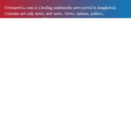
Newsnow24.com is a leading multimedia news portal in Bangladesh.
Contains not only news, new news, views, opinion, politics,
entertainment, sports, lifestyle, travel, health, and others. We are
committed to focusing on Probash news all around the world with
visuals.
তথ্য অধিদফতরের নিবন্ধন নম্বর :১৩৫
Dhaka Office:
House-55, Road-08, Block-D, Niketon, Gulshan-1,
Dhaka-1212.
Phone:
+880 1856 195 622
(WhatsApp)
Phone:
+880 1869 913 486
Chittagong office:
House-85/A, Road-7, 5th Floor, O.R.Nizam Road
R/A, 15 No. Bagmoniram,Panchlaish, Chattogram 4000.
Phone:
+880 1850 414 847
Phone:
+880 1313 427 319
Email:
newsnow24official@gmail.com
Design and Developed by
Md. Asif Iqbal
Privacy Policy
Contact Us