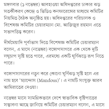
মঙ্গলবার (১ নভেম্বর) আবহাওয়া অধিদপ্তরের ঢাকার ঝড়
সতর্কীকরণ কেন্দ্রে ও ভিডিও কনফারেন্সের মাধ্যমে কমিটির
নিয়মিত বৈঠক অনুষ্ঠিত হয়। অধিদপ্তরের পরিচালক ও
বিশেষজ্ঞ কমিটির চেয়ারম্যান মো. আজিজুর রহমান এতে
সভাপতিত্ব করেন।
দীর্ঘমেয়াদি পূর্বাভাস দিতে বিশেষজ্ঞ কমিটির চেয়ারম্যান
বলেন, এ মাসে (নভেম্বর) বঙ্গোপসাগরে এক থেকে দুটি
লঘুচাপ সৃষ্টি হতে পারে, এরমধ্যে একটি ঘূর্ণিঝড়ে রূপ নিতে
পারে।
বঙ্গোপসাগরের নতুন করে কোনো ঘূর্ণিঝড় সৃষ্টি হলে এর
নাম হবে ‘ম্যান্দোস (Mandous)’। এ নামটি সংযুক্ত আরব
আমিরাতের দেওয়া।
নভেম্বর মাসে সামগ্রিকভাবে দেশে স্বাভাবিক বৃষ্টিপাতের
সম্ভাবনা আছে জানিয়ে কমিটির চেয়ারম্যান বলেন, এ মাসে