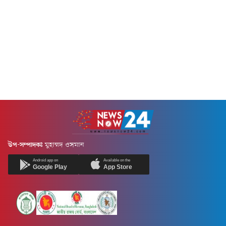
উপ-সম্পাদকঃ
মুহাম্মদ ওসমান
Android app on
Available on the
Google Play
App Store