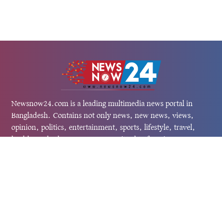
Newsnow24.com is a leading multimedia news portal in
Bangladesh. Contains not only news, new news, views,
opinion, politics, entertainment, sports, lifestyle, travel,
health, and others. We are committed to focusing on
Probash news all around the world with visuals.
তথ্য অধিদফতরের নিবন্ধন নম্বর :১৩৫