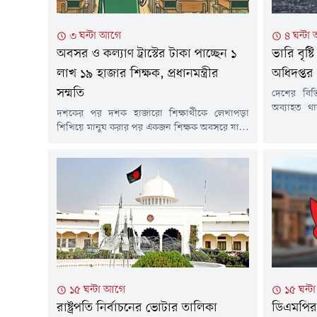
৩ ঘন্টা আগে
৪ ঘন্টা
অবসর ও কল্যাণ ট্রাস্টের টাকা পাচ্ছেন ১
ভারি বৃষ্
লাখ ১৯ হাজার শিক্ষক, প্রধানমন্ত্রীর
অধিদপ্তর
সম্মতি
দেশের বিভিন
অব্যাহত থ
দশকের পর দশক হাজারো শিক্ষার্থীকে লেখাপড়া
আবহাওয়া অ
শিখিয়ে মানুষ করার পর একজন শিক্ষক অবসরে যান।
এলাকায় হ
জীবনের শেষ সময় একটু ভালোভাবে কাটানোর জন্য
পাশাপাশি 
নিজের সঞ্চিত অবসরের টাকা ভরসা তাদের। কিন্তু এ
বর্ষণের সম্ভ
টাকা সময়মতো ফেরত না পাওয়ায় চরম ভোগান্তিতে
পর্যন্ত দেও
পড়তে হয়েছিল তাদের। অবশেষে সেই ভোগান্তি
হয়েছে, মৌসু
কমানোর উদ্যোগ নিয়েছে বিএনপি সরকার।
উদ্যোগের অংশ হিসেবে...
১৫ ঘন্টা আগে
১৫ ঘন্
রাষ্ট্রপতি নির্বাচনের ভোটার তালিকা
ডিএমপির ১