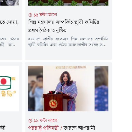
১৫ ঘন্টা আগে
কীতে দোয়া,
শিল্প মন্ত্রণালয় সম্পর্কিত স্থায়ী কমিটির
প্রথম বৈঠক অনুষ্ঠিত
খানের ৪২তম
ত্রয়োদশ জাতীয় সংসদের শিল্প মন্ত্রণালয় সম্পর্কিত
েহী আত্মার
স্থায়ী কমিটির প্রথম বৈঠক আজ জাতীয় সংসদ ভবনে
 ও ইসলামী
কমিটির সভাপতি মো. আবুল কালামের সভাপতিত্বে
ৃহস্পতিবার
অনুষ্ঠিত হয়েছে। বৈঠকে বাজেট বাস্তবায়নে স্বচ্ছতা,
ডির 'মাহবুব
জবাবদিহিতা ও দক্ষতা নিশ্চিত করার ওপর
 এই দোয়া
গুরুত্বারোপ করা হয়।পাশাপাশি, উন্নয়ন প্রকল্পসমূহ
ত্রী তারেক
নির্ধারিত সময়ের মধ্যে সম্পন্ন করা, বরাদ্দের যথাযথ
ের কন্যা ও
ব্যবহার নিশ্চিত করা, শিল্পখাতের প্রতিযোগিতা
সক্ষমতা...
১৬ ঘন্টা আগে
াজী
পররাষ্ট্র প্রতিমন্ত্রী
/
ভারতে আওয়ামী