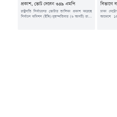
প্রকাশ, ভোট দেবেন ৩৪৯ এমপি
বিভাগে 
রাষ্ট্রপতি নির্বাচনের ভোটার তালিকা প্রকাশ করেছে
ঢাকা মেট্র
নির্বাচন কমিশন (ইসি)।বৃহস্পতিবার (৬ আগস্ট) রাতে
আদেশে ১২
নির্বাচন কমিশন সচিবালয় থেকে রাষ্ট্রপতি নির্বাচনের
(এডিসি) ও 
ভোটার &zwj;হিসেবে ৩৪৯ সংসদ সদস্যের (এমপি)
করা হয়েছে
নামের তালিকা প্রকাশ করা হয়।এর আগে
পুলিশ কমি
আনুষ্ঠানিকভাবে রাষ্ট্রপতি নির্বাচনের তফসিল ঘোষণা
শাহরিয়ার 
করা হয়। ঘোষিত তফসিল অনুযায়ী, নির্বাচনে
হয়। আদেশে
মনোনয়নপত্র দাখিলের শেষ তারিখ ১৩ আগস্ট। এ
বিভাগের অত
ছাড়া মনোনয়নপত্র...