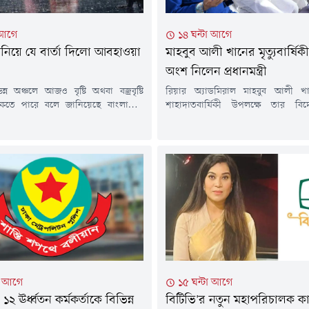
 আগে
১৪ ঘন্টা আগে
টি নিয়ে যে বার্তা দিলো আবহাওয়া
মাহবুব আলী খানের মৃত্যুবার্ষি
অংশ নিলেন প্রধানমন্ত্রী
্ন অঞ্চলে আজও বৃষ্টি অথবা বজ্রবৃষ্টি
রিয়ার অ্যাডমিরাল মাহবুব আলী 
াকতে পারে বলে জানিয়েছে বাংলাদেশ
শাহাদাতবার্ষিকী উপলক্ষে তার বিদ
ধিদপ্তর। সেই সাথে দেশের অধিকাংশ
মাগফেরাত কামনায় দোয়া মাহফিল
ালকা থেকে মাঝারি ধরনের বৃষ্টির
আলোচনা সভার আয়োজন করা হয়েছে।ব
কোথাও কোথাও মাঝারি থেকে অতিভারি
(৬ আগস্ট) বাদ মাগরিব মরহুমের ধানমন্
াবনা রয়েছে।শুক্রবার (৭ আগস্ট) সন্ধ্যা ৬টা
ভবনে' তার পরিবারের পক্ষ থেকে
য়া পূর্বাভাসে এ তথ্য জানানো হয়।এতে বলা
মাহফিলের আয়োজন করা হয়।প্রধানমন্
মি বায়ুর অক্ষের...
রহমান এবং শহীদ মাহবুব আলী খান
প্রধানমন্ত্রীর...
টা আগে
১৫ ঘন্টা আগে
২ ঊর্ধ্বতন কর্মকর্তাকে বিভিন্ন
বিটিভি'র নতুন মহাপরিচালক ক