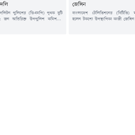
বদলি
জেসিন
োপলিটন পুলিশের (ডিএমপি) পৃথক দুটি
বাংলাদেশ টেলিভিশনের (বিটিভি) 
 জন অতিরিক্ত উপপুলিশ কমিশনার
হলেন টকশো উপস্থাপিকা কাজী জেসিন।
সহকারী পুলিশ কমিশনারকে (এসি) বদলি
(৬ আগস্ট) তাঁকে এক বছরের জন্
।বৃহস্পতিবার (৬ আগস্ট) ডিএমপির উপ-
মহাপরিচালক হিসেবে নিয়োগ দিয়ে প্র
শনার (সদর দপ্তর ও প্রশাসন) মো.
করা হয়।জনপ্রশাসন মন্ত্রণালয় থেক
আলী স্বাক্ষরিত পৃথক দুটি আদেশ দেওয়া
প্রজ্ঞাপনে বলা হয়েছে, অন্য কোনো পে
 বলা হয়, ডিএমপির ট্রাফিক তেজগাঁও
সরকারি, আধা সরকারি ও বেসরকারি প্
িরিক্ত উপ-পুলিশ কমিশনার তানিয়া...
সাথে সম্পর্ক পরিত্যাগের শর্তে তাঁকে এ
মহাপরিচালক...