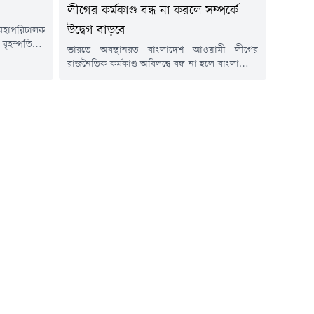
লীগের কর্মকাণ্ড বন্ধ না করলে সম্পর্কে
উদ্বেগ বাড়বে
মহাপরিচালক
বৃহস্পতিবার
ভারতে অবস্থানরত বাংলাদেশ আওয়ামী লীগের
য বিটিভির
রাজনৈতিক কর্মকাণ্ড অবিলম্বে বন্ধ না হলে বাংলাদেশ-
জ্ঞাপন জারি
ভারত সম্পর্কের ভবিষ্যৎ নিয়ে উদ্বেগ আরও বাড়তে
ে জারি করা
পারে বলে মন্তব্য করেছেন পররাষ্ট্র প্রতিমন্ত্রী শামা
শা, ব্যবসা,
ওবায়েদ ইসলাম।তিনি বলেন, স্বৈরাচারী ফ্যাসিবাদ ও
রতিষ্ঠানের
সাজাপ্রাপ্ত রাজনৈতিক নেতৃত্বকে প্রশ্রয় দেয়া হবে কি
ক বছরের জন্য
না, সেই সিদ্ধান্ত ভারতকেই নিতে হবে।বৃহস্পতিবার
(৬ আগস্ট) সন্ধ্যায় সেগুনবাগিচায় পররাষ্ট্র
মন্ত্রণালয়ে...