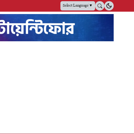
Select Language
▼