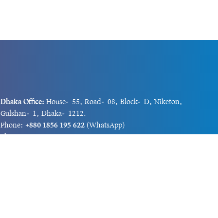
Dhaka Office:
House-55, Road-08, Block-D, Niketon,
Gulshan-1, Dhaka-1212.
Phone:
+880 1856 195 622
(WhatsApp)
Phone:
+880 1869 913 486
Chittagong office:
House-85/A, Road-7, 5th Floor,
O.R.Nizam Road R/A, 15 No. Bagmoniram,Panchlaish,
Chattogram 4000.
Phone:
+880 1850 414 847
Phone:
+880 1313 427 319
Email:
newsnow24official@gmail.com