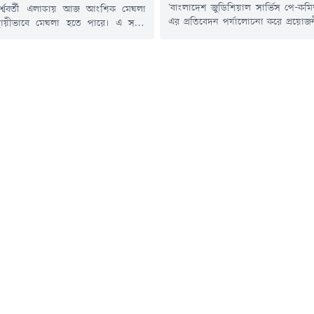
'বাংলাদেশ জুডিশিয়াল সার্ভিস পে-কম
র্শ্ববর্তী এলাকায় আজ আংশিক মেঘলা
এর প্রতিবেদন পর্যালোচনা করে প্রয়োজ
থায়ীভাবে মেঘলা হতে পারে। এ সময়
তৈরির জন্য সাত সদস্যের একটি কমিট
ি অথবা বজ্রসহ বৃষ্টি হতে পারে। দিনের
সরকার। বিচারকদের বেতন, ভাতা ও অন্য
 কিছুটা বাড়তে পারে বলে জানিয়েছে
সুবিধা পর্যালোচনার পর কমিশন এ প্
ধিদপ্তর।শনিবার (৮ আগস্ট) সকাল ৭টা
দিয়েছিল।গত ৪ আগস্ট মন্ত্রিপরিষদ ব
 ৬ ঘণ্টার জন্য ঢাকা ও পার্শ্ববর্তী এলাকার
বিষয়ে প্রজ্ঞাপন জারি করা হয়।অর্থ 
পূর্বাভাসে এসব তথ্য জানানো হয়েছে।
মন্ত্রীকে কমিটির সভাপতি করা হয়েছে।...
িদপ্তর...