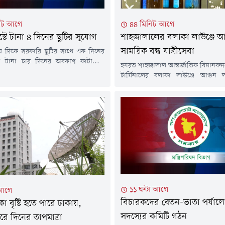
িট আগে
৪৪ মিনিট আগে
টে টানা ৪ দিনের ছুটির সুযোগ
শাহজালালের বলাকা লাউঞ্জে আ
সাময়িক বন্ধ যাত্রীসেবা
ষ দিকে সরকারি ছুটির সাথে এক দিনের
য়ে টানা চার দিনের অবকাশ কাটানোর
হযরত শাহজালাল আন্তর্জাতিক বিমানবন্দ
 হয়েছে চাকরিজীবীদের জন্য। ২৬ আগস্ট
টার্মিনালের বলাকা লাউঞ্জে আগুন 
বিত্র ঈদে মিলাদুন্নবী (সা.) উপলক্ষে
ঘটেছে। গতকাল শুক্রবার দিবাগত রাতে 
ধারণ ছুটি রয়েছে।এর পরদিন ২৭ আগস্ট
আগুন লাগার পর মুহূর্তের মধ্যে
র এক দিনের ছুটি নিতে পারলে ২৮ ও ২৯
আশপাশের এলাকা ধোঁয়ায় আচ্ছন্ন
ও শনিবারের সাপ্তাহিক ছুটির...
প্রত্যক্ষদর্শীরা জানান, হঠাৎ করে লা
ধোঁয়া দেখতে পান তারা। অল্প সময়ের 
এলাকায় ধোঁয়া ছড়িয়ে পড়লে সেখানে থা
১১ ঘন্টা আগে
 আগে
বিচারকদের বেতন-ভাতা পর্যাল
 বৃষ্টি হতে পারে ঢাকায়,
সদস্যের কমিটি গঠন
রে দিনের তাপমাত্রা