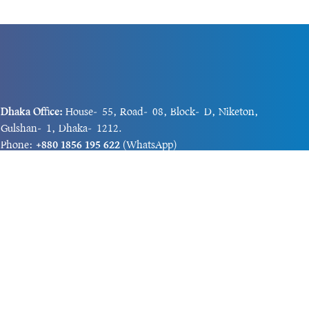
Dhaka Office:
House-55, Road-08, Block-D, Niketon,
Gulshan-1, Dhaka-1212.
Phone:
+880 1856 195 622
(WhatsApp)
Phone:
+880 1869 913 486
Chittagong office:
House-85/A, Road-7, 5th Floor,
O.R.Nizam Road R/A, 15 No. Bagmoniram,Panchlaish,
Chattogram 4000.
Phone:
+880 1850 414 847
Phone:
+880 1313 427 319
Email:
newsnow24official@gmail.com