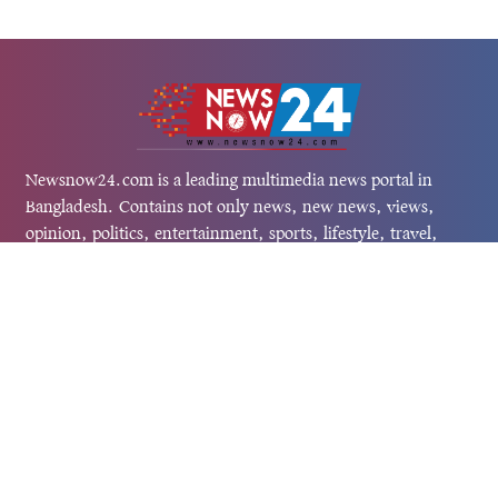
Newsnow24.com is a leading multimedia news portal in
Bangladesh. Contains not only news, new news, views,
opinion, politics, entertainment, sports, lifestyle, travel,
health, and others. We are committed to focusing on
Probash news all around the world with visuals.
তথ্য অধিদফতরের নিবন্ধন নম্বর :১৩৫