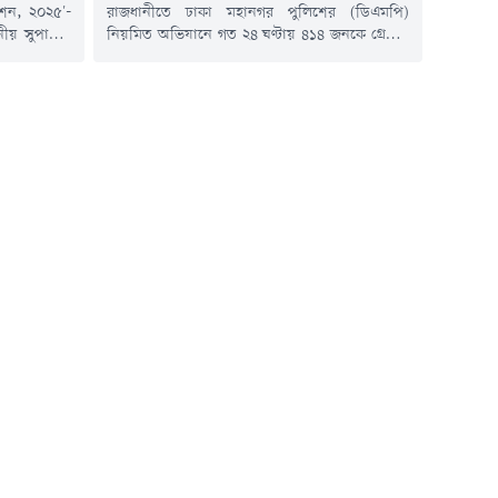
রাজধানীতে ঢাকা মহানগর পুলিশের (ডিএমপি)
িশন, ২০২৫'-
নিয়মিত অভিযানে গত ২৪ ঘণ্টায় ৪১৪ জনকে গ্রেপ্তার
নীয় সুপারিশ
করা হয়েছে। এ সময় গ্রেপ্তার ব্যক্তিদের বিরুদ্ধে বিভিন্ন
ি গঠন করেছে
থানায় ৪৭টি মামলা দায়ের করেছে পুলিশ।গত বুধবার
ান্য সুযোগ-
দিবাগত রাত ১২টা থেকে গতকাল বৃহস্পতিবার রাত
রতিবেদন জমা
১২টা পর্যন্ত চলা অভিযানে এসব ব্যক্তিকে গ্রেপ্তার করা
িভাগ থেকে এ
হয়।ডিএমপি জানায়, গ্রেপ্তার ব্যক্তিদের মধ্যে রমনা
ও পরিকল্পনা
বিভাগের...