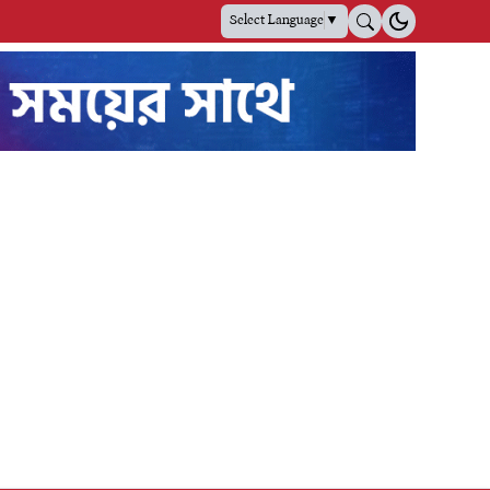
Select Language
▼