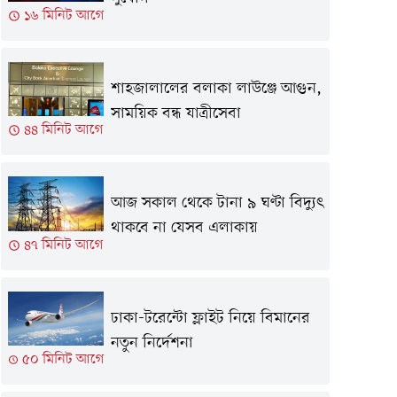
১৬ মিনিট আগে
শাহজালালের বলাকা লাউঞ্জে আগুন,
সাময়িক বন্ধ যাত্রীসেবা
৪৪ মিনিট আগে
আজ সকাল থেকে টানা ৯ ঘণ্টা বিদ্যুৎ
থাকবে না যেসব এলাকায়
৪৭ মিনিট আগে
ঢাকা-টরেন্টো ফ্লাইট নিয়ে বিমানের
নতুন নির্দেশনা
৫০ মিনিট আগে