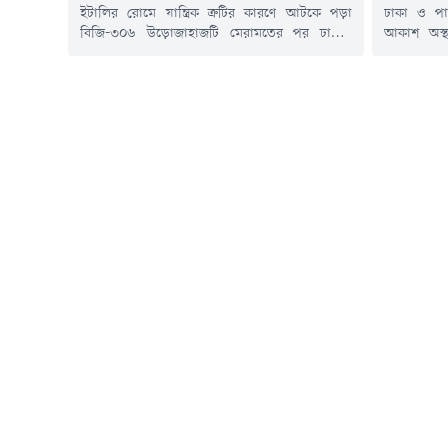
ইটালির রোমে যান্ত্রিক ত্রুটির কারণে আটকে পড়া
ঢাকা ও পা
বিজি-৩০৬ উড়োজাহাজটি মেরামতের পর ঢাকায়
আকাশ অস্
ফিরবে। এজন্য বিজি-৩০৫ ফ্লাইটের যাত্রীদের আজ
হালকা বৃষ্ট
শনিবার (৮ আগস্ট) সকাল ৯ টার মধ্যে হযরত
তাপমাত্রা
শাহজালাল বিমানবন্দরে রিপোর্ট করতে বলা হয়েছে।
আবহাওয়া অ
ফ্লাইটটির প্রস্থানের সময় নতুন করে দুপুর ১টা করা
থেকে পরবর্তী
হয়েছে। একইসাথে রোমে আটকাপড়া বিজি-৩০৬
আবহাওয়ার 
ফ্লাইটের এর হালনাগাদ সময়সূচি যথাসময়ে...
আবহাওয়া অধ