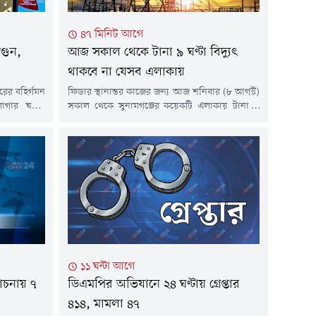
৪৭ মিনিট আগে
গুন,
আজ সকাল থেকে টানা ৯ ঘণ্টা বিদ্যুৎ
থাকবে না যেসব এলাকায়
রের বহির্গমন
ফিডার স্থানান্তর কাজের জন্য আজ শনিবার (৮ আগস্ট)
লাগার ঘটনা
সকাল থেকে সুনামগঞ্জের কয়েকটি এলাকায় টানা ৯
এ ঘটনা ঘটে।
ঘণ্টা বিদ্যুৎ সরবরাহ বন্ধ থাকবে।গতকাল শুক্রবার
ই লাউঞ্জসহ
রাতে এক বিজ্ঞপ্তিতে এ তথ্য জানিয়েছে সুনামগঞ্জ
 হয়ে পড়ে।
বিদ্যুৎ উন্নয়ন বোর্ডের বিক্রয় ও বিতরণ বিভাগ।এতে
উঞ্জের ভেতরে
বলা হয়, শনিবার সুনামগঞ্জ-সিলেট মহাসড়কের
মধ্যেই পুরো
ট্রাফিক পয়েন্ট থেকে হাছনরাজা তোরণ পর্যন্ত চার
কা...
লেনে উন্নীতকরণ কাজের...
১১ ঘন্টা আগে
ডিএমপির অভিযানে ২৪ ঘণ্টায় গ্রেপ্তার
োচনায় ৭
৪১৪, মামলা ৪৭