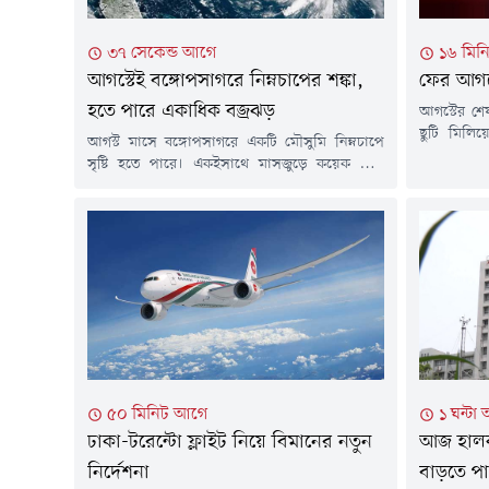
৩৭ সেকেন্ড আগে
১৬ মিন
আগস্টেই বঙ্গোপসাগরে নিম্নচাপের শঙ্কা,
ফের আগস্
হতে পারে একাধিক বজ্রঝড়
আগস্টের শে
ছুটি মিলি
আগস্ট মাসে বঙ্গোপসাগরে একটি মৌসুমি নিম্নচাপে
সুযোগ তৈরি
সৃষ্টি হতে পারে। একইসাথে মাসজুড়ে কয়েক দফা
(বুধবার) প
বজ্রঝড়ের পাশাপাশি দেশের কোথাও কোথাও মৃদু
সরকারি সা
থেকে মাঝারি ধরনের তাপপ্রবাহ বয়ে যেতে পারে।
বৃহস্পতিবা
সম্প্রতি আগস্ট মাসের দীর্ঘমেয়াদি আবহাওয়ার
আগস্ট শুক্র 
পূর্বাভাসে এমন তথ্য জানিয়েছে আবহাওয়া অধিদপ্তর।
পূর্বাভাসে বলা হয়েছে, আগস্টে দেশে সামগ্রিকভাবে
স্বাভাবিক বৃষ্টিপাত হতে পারে। এসময় বঙ্গোপসাগরে ১
থেকে ২টি...
৫০ মিনিট আগে
১ ঘন্টা
ঢাকা-টরেন্টো ফ্লাইট নিয়ে বিমানের নতুন
আজ হালকা
নির্দেশনা
বাড়তে পা