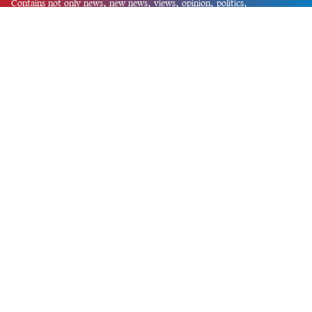
Contains not only news, new news, views, opinion, politics,
entertainment, sports, lifestyle, travel, health, and others. We are
committed to focusing on Probash news all around the world with
visuals.
তথ্য অধিদফতরের নিবন্ধন নম্বর :১৩৫
Dhaka Office:
House-55, Road-08, Block-D, Niketon, Gulshan-1,
Dhaka-1212.
Phone:
+880 1856 195 622
(WhatsApp)
Phone:
+880 1869 913 486
Chittagong office:
House-85/A, Road-7, 5th Floor, O.R.Nizam Road
R/A, 15 No. Bagmoniram,Panchlaish, Chattogram 4000.
Phone:
+880 1850 414 847
Phone:
+880 1313 427 319
Email:
newsnow24official@gmail.com
Design and Developed by
Md. Asif Iqbal
Privacy Policy
Contact Us