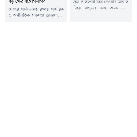
বড় ক্ষেত্র বঙ্গোপসাগর
দ্রুত পাসপোর্ট করে দেওয়ার আশ্বাস
দিয়ে মানুষের কাছ থেকে টাকা
দেশের সার্বভৌমত্ব রক্ষায় সামরিক
নেওয়া ও প্রতারণার অভিযোগে
ও অর্থনৈতিক সক্ষমতা জোরদারের
আটজনকে আটক করেছে
ওপর গুরুত্বারোপ করেছেন
র&zwj;্যাব।সোমবার (১০ আগস্ট)
আন্তর্জাতিক অপরাধ ট্রাইব্যুনালের
সকাল ৯টা থেকে রাজধানীর
সাবেক চিফ প্রসিকিউটর
আগারগাঁও পাসপোর্ট অফিসে
অ্যাডভোকেট তাজুল ইসলাম।
অভিযান চালিয়ে তাদের আটক করা
সোমবার (১০ আগস্ট) রাজধানীর
হয়।র&zwj;্যাব জানায়, আটক
জাতীয় প্রেসক্লাবে আধিপত্যবাদ
ব্যক্তিরা দীর্ঘদিন ধরে পাসপোর্ট
বিরোধী নাগরিক সমাজ আয়োজিত
করিয়ে দেওয়ার নামে সাধারণ
'নতুন বৈশ্বিক ও আঞ্চলিক ভূ-
মানুষের সাথে প্রতারণা করে
রাজনৈতিক প্রেক্ষিতে বাংলাদেশ
আসছিলেন। দ্রুত পাসপোর্ট...
রাষ্ট্রের সার্বভৌমত্ব কৌশল' শীর্ষক
এক আলোচনা সভায় এমন
অভিমত প্রকাশ করেন তিনি।তাজুল
ইসলাম...