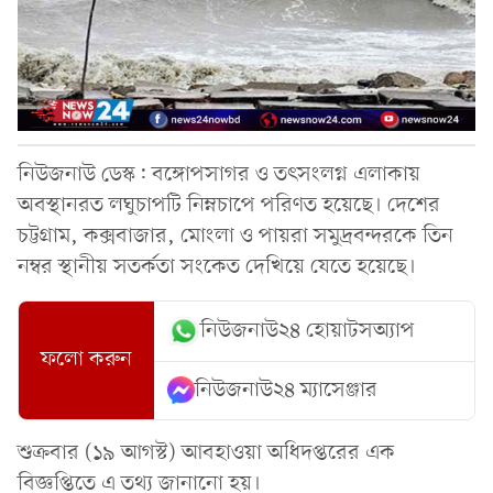
নিউজনাউ ডেস্ক: বঙ্গোপসাগর ও তৎসংলগ্ন এলাকায়
অবস্থানরত লঘুচাপটি নিম্নচাপে পরিণত হয়েছে। দেশের
চট্টগ্রাম, কক্সবাজার, মোংলা ও পায়রা সমুদ্রবন্দরকে তিন
নম্বর স্থানীয় সতর্কতা সংকেত দেখিয়ে যেতে হয়েছে।
নিউজনাউ২৪ হোয়াটসঅ্যাপ
ফলো করুন
নিউজনাউ২৪ ম্যাসেঞ্জার
শুক্রবার (১৯ আগস্ট) আবহাওয়া অধিদপ্তরের এক
বিজ্ঞপ্তিতে এ তথ্য জানানো হয়।