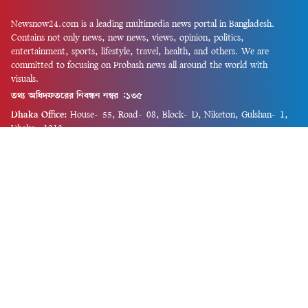
Newsnow24.com is a leading multimedia news portal in Bangladesh.
Contains not only news, new news, views, opinion, politics,
entertainment, sports, lifestyle, travel, health, and others. We are
committed to focusing on Probash news all around the world with
visuals.
তথ্য অধিদফতরের নিবন্ধন নম্বর :১৩৫
Dhaka Office:
House-55, Road-08, Block-D, Niketon, Gulshan-1,
Dhaka-1212.
Phone:
+880 1856 195 622
(WhatsApp)
Phone:
+880 1869 913 486
Chittagong office:
House-85/A, Road-7, 5th Floor, O.R.Nizam Road
R/A, 15 No. Bagmoniram,Panchlaish, Chattogram 4000.
Phone:
+880 1850 414 847
Phone:
+880 1313 427 319
Email:
newsnow24official@gmail.com
Design and Developed by
Md. Asif Iqbal
Privacy Policy
Contact Us