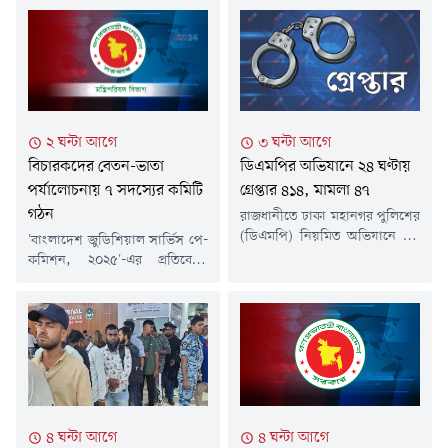
৩ ঘন্টা আগে
২ ঘন্টা আগে
ডিএমপির অভিযানে ২৪ ঘণ্টায়
বিচারকদের বেতন-ভাতা
গ্রেপ্তার ৪১৪, মামলা ৪৭
পর্যালোচনায় ৭ সদস্যের কমিটি
গঠন
রাজধানীতে ঢাকা মহানগর পুলিশের
(ডিএমপি) নিয়মিত অভিযানে গত
'বাংলাদেশ জুডিশিয়াল সার্ভিস পে-
২৪ ঘণ্টায় ৪১৪ জনকে গ্রেপ্তার করা
কমিশন, ২০২৫'-এর প্রতিবেদন
হয়েছে। এ সময় গ্রেপ্তার ব্যক্তিদের
পর্যালোচনা করে প্রয়োজনীয়
বিরুদ্ধে বিভিন্ন থানায় ৪৭টি মামলা
সুপারিশ তৈরির জন্য সাত সদস্যের
দায়ের করেছে পুলিশ।গত বুধবার
একটি কমিটি গঠন করেছে সরকার।
দিবাগত রাত ১২টা থেকে গতকাল
বিচারকদের বেতন, ভাতা ও
বৃহস্পতিবার রাত ১২টা পর্যন্ত চলা
অন্যান্য সুযোগ-সুবিধা
অভিযানে এসব ব্যক্তিকে গ্রেপ্তার
পর্যালোচনার পর কমিশন এ
করা হয়।ডিএমপি জানায়, গ্রেপ্তার
প্রতিবেদন জমা দিয়েছিল।গত ৪
ব্যক্তিদের মধ্যে রমনা বিভাগের...
আগস্ট মন্ত্রিপরিষদ বিভাগ থেকে এ
৪ ঘন্টা আগে
৪ ঘন্টা আগে
বিষয়ে প্রজ্ঞাপন জারি করা হয়।অর্থ