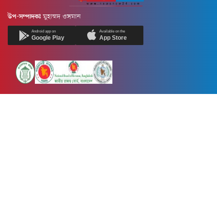
উপ-সম্পাদকঃ
মুহাম্মদ ওসমান
Android app on
Available on the
Google Play
App Store
Newsnow24.com is a leading multimedia news portal in Bangladesh.
Contains not only news, new news, views, opinion, politics,
entertainment, sports, lifestyle, travel, health, and others. We are
committed to focusing on Probash news all around the world with
visuals.
তথ্য অধিদফতরের নিবন্ধন নম্বর :১৩৫
Dhaka Office:
House-55, Road-08, Block-D, Niketon, Gulshan-1,
Dhaka-1212.
Phone:
+880 1856 195 622
(WhatsApp)
Phone:
+880 1869 913 486
Chittagong office:
House-85/A, Road-7, 5th Floor, O.R.Nizam Road