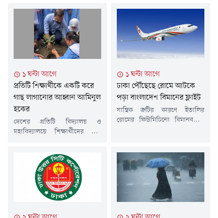
১ ঘন্টা আগে
১ ঘন্টা আগে
প্রতিটি শিক্ষার্থীকে একটি করে
ঢাকা পৌঁছেছে রোমে আটকে
গাছ লাগানোর আহ্বান আমিনুল
পড়া বাংলাদেশ বিমানের ফ্লাইট
হকের
যান্ত্রিক ত্রুটির কারণে ইতালির
রোমের ফিউমিচিনো বিমানবন্দরে
দেশের প্রতিটি বিদ্যালয় ও
আটকে থাকা বিমান বাংলাদেশ
মহাবিদ্যালয়ে শিক্ষার্থীদের গাছ
এয়ারলাইন্সের বিজি-৩০৬ ফ্লাইটের
লাগানোর আহ্বান জানিয়েছেন যুব
উড়োজাহাজটি মেরামতের পর
ও ক্রীড়া প্রতিমন্ত্রী আমিনুল হক।
ঢাকায় এসে পৌঁছেছে। রবিবার (৯
তিনি বলেছেন, শিক্ষার্থীরা যে গাছ
আগস্ট) দুপুর ১২টা ২৪ মিনিটে
লাগাবে, সেগুলোর হিসাব রাখা
ফ্লাইটটি ঢাকার হযরত শাহজালাল
হবে এবং প্রয়োজন অনুযায়ী
আন্তর্জাতিক বিমানবন্দরে অবতরণ
শিক্ষাপ্রতিষ্ঠানগুলোতে আরও গাছ
করে।এর আগে, আজ সকালে
সরবরাহ করা হবে।আজ রবিবার (৯
বিমান বাংলাদেশ এয়ারলাইন্সের
আগস্ট) মিরপুর গার্লস আইডিয়াল
২ ঘন্টা আগে
২ ঘন্টা আগে
জিএম (পিআর) বোসরা ইসলাম