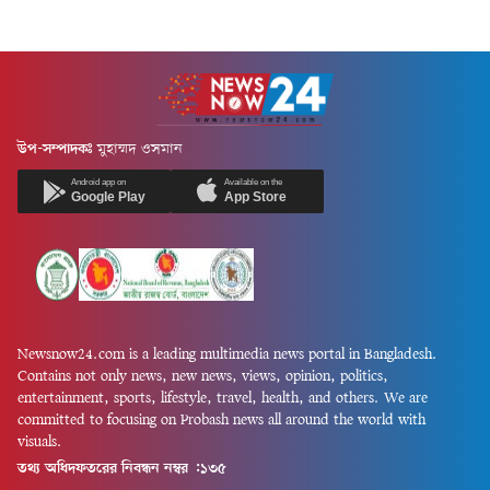
উপ-সম্পাদকঃ
মুহাম্মদ ওসমান
Android app on
Available on the
Google Play
App Store
Newsnow24.com is a leading multimedia news portal in Bangladesh.
Contains not only news, new news, views, opinion, politics,
entertainment, sports, lifestyle, travel, health, and others. We are
committed to focusing on Probash news all around the world with
visuals.
তথ্য অধিদফতরের নিবন্ধন নম্বর :১৩৫