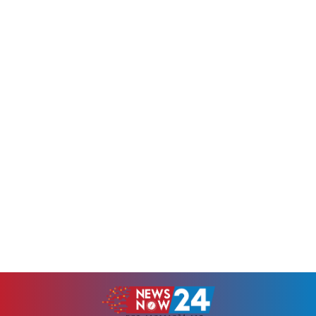
উন্নয়নেও কোনো বরাদ্দ দেওয়া হবে
কর্মকর্তারাই এসব সংশোধনের
না বলে সতর্ক করেছেন তিনি।
আবেদন নিষ্পত্তি করতে পারবেন।
শনিবার (৮ আগস্ট) নাটোরের
ফলে এ ধরনের কাজে কেন্দ্রীয়
লালপুর উপজেলার বরমহাটি
কার্যালয়ে গিয়ে দীর্ঘ সময় অপেক্ষা
সমবায় উচ্চ...
করার প্রয়োজন কমবে।সম্প্রতি
নির্বাচন কমিশনের ১২তম...