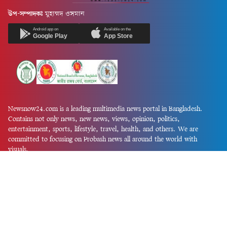
উপ-সম্পাদকঃ
মুহাম্মদ ওসমান
Android app on
Available on the
Google Play
App Store
Newsnow24.com is a leading multimedia news portal in Bangladesh.
Contains not only news, new news, views, opinion, politics,
entertainment, sports, lifestyle, travel, health, and others. We are
committed to focusing on Probash news all around the world with
visuals.
তথ্য অধিদফতরের নিবন্ধন নম্বর :১৩৫
Dhaka Office:
House-55, Road-08, Block-D, Niketon, Gulshan-1,
Dhaka-1212.
Phone:
+880 1856 195 622
(WhatsApp)
Phone:
+880 1869 913 486
Chittagong office:
House-85/A, Road-7, 5th Floor, O.R.Nizam Road