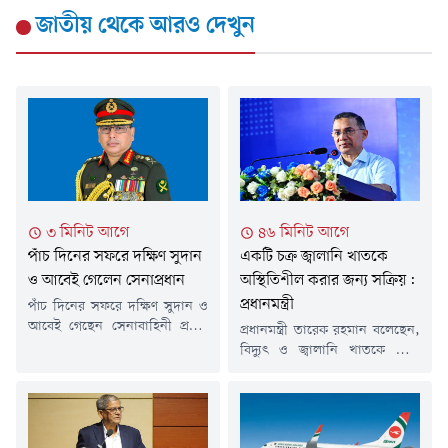
জাতীয়
থেকে আরও দেখুন
৩ মিনিট আগে
৪৬ মিনিট আগে
পাঁচ দিনের সফরে দক্ষিণ সুদান
একটি চক্র জ্বালানি খাতকে
ও আবেই গেলেন সেনাপ্রধান
অস্থিতিশীল করার জন্য সক্রিয়:
প্রধানমন্ত্রী
পাঁচ দিনের সফরে দক্ষিণ সুদান ও
আবেই গেছেন সেনাবাহিনী প্রধান
প্রধানমন্ত্রী তারেক রহমান বলেছেন,
জেনারেল ওয়াকার-উজ-জামান।
বিদ্যুৎ ও জ্বালানি খাতকে ঘিরে
শনিবার (৮ আগস্ট) তিনি ঢাকা
একটি চক্র সুপরিকল্পিতভাবে
ত্যাগ করেন বলে জানিয়েছে
অস্থিতিশীলতা সৃষ্টির চেষ্টা করছে।
আন্তঃবাহিনী জনসংযোগ
শনিবার সকালে ডক্টরস
পরিদপ্তরের (আইএসপিআর)
এসোসিয়েশন অব বাংলাদেশের
পাঠানো এক সংবাদ বিজ্ঞপ্তিতে এ