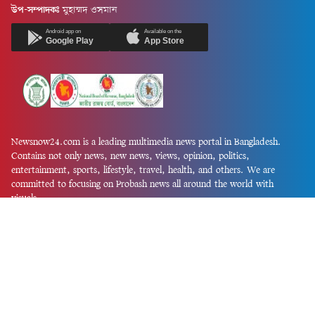
উপ-সম্পাদকঃ
মুহাম্মদ ওসমান
Android app on
Available on the
Google Play
App Store
Newsnow24.com is a leading multimedia news portal in Bangladesh.
Contains not only news, new news, views, opinion, politics,
entertainment, sports, lifestyle, travel, health, and others. We are
committed to focusing on Probash news all around the world with
visuals.
তথ্য অধিদফতরের নিবন্ধন নম্বর :১৩৫
Dhaka Office:
House-55, Road-08, Block-D, Niketon, Gulshan-1,
Dhaka-1212.
Phone:
+880 1856 195 622
(WhatsApp)
Phone:
+880 1869 913 486
Chittagong office:
House-85/A, Road-7, 5th Floor, O.R.Nizam Road
R/A, 15 No. Bagmoniram,Panchlaish, Chattogram 4000.