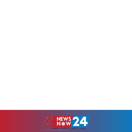
ভেরিফায়েড ফেসবুক পেজ থেকে
আগস্ট) পেট্রোবাংলার নিয়োগ,
দেওয়া এক বার্তায় এ আহ্বান
পদোন্নতি ও বদলি শাখা থেকে
জানানো হয়। অপপ্রচার অব্যাহত
জারি করা এক অফিস আদেশে এ
থাকলে আইনানুগ ব্যবস্থা নেওয়া
তথ্য জানানো হয়।মহাব্যবস্থাপক
হবে বলেও...
(প্রশাসন) শাহানা বেগমের সই করা
আদেশে বলা...