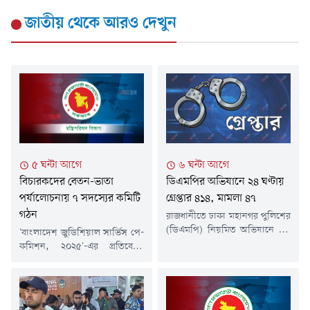
জাতীয়
থেকে আরও দেখুন
৬ ঘন্টা আগে
৫ ঘন্টা আগে
ডিএমপির অভিযানে ২৪ ঘণ্টায়
বিচারকদের বেতন-ভাতা
গ্রেপ্তার ৪১৪, মামলা ৪৭
পর্যালোচনায় ৭ সদস্যের কমিটি
গঠন
রাজধানীতে ঢাকা মহানগর পুলিশের
(ডিএমপি) নিয়মিত অভিযানে গত
'বাংলাদেশ জুডিশিয়াল সার্ভিস পে-
২৪ ঘণ্টায় ৪১৪ জনকে গ্রেপ্তার করা
কমিশন, ২০২৫'-এর প্রতিবেদন
হয়েছে। এ সময় গ্রেপ্তার ব্যক্তিদের
পর্যালোচনা করে প্রয়োজনীয়
বিরুদ্ধে বিভিন্ন থানায় ৪৭টি মামলা
সুপারিশ তৈরির জন্য সাত সদস্যের
দায়ের করেছে পুলিশ।গত বুধবার
একটি কমিটি গঠন করেছে সরকার।
দিবাগত রাত ১২টা থেকে গতকাল
বিচারকদের বেতন, ভাতা ও