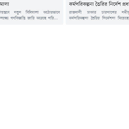
িমালা
কর্মপরিকল্পনা তৈরির নির্দেশ প্রধা
নিয়ন্ত্রণে নতুন বিধিমালা কঠোরভাবে
রাজধানী ঢাকার চারপাশের নদী
 লক্ষ্যে গণবিজ্ঞপ্তি জারি করেছে পরিবেশ
কর্মপরিকল্পনা তৈরির নির্দেশনা দিয়েছেন 
তে শব্দদূষণ (নিয়ন্ত্রণ) বিধিমালা, ২০২৫
তারেক রহমান। পর্যায়ক্রমে দেশ
িন্ন ধরনের নিষেধাজ্ঞা ও নির্দেশনা মেনে
পানিদূষণ রোধে উদ্যোগ নেওয়া
াধারণের প্রতি আহ্বান জানানো হয়েছে।
জানিয়েছেন তিনি।আজ বৃহস্পতি
 (৬ আগস্ট) প্রকাশিত গণবিজ্ঞপ্তিতে বলা
প্রধানমন্ত্রীর সঙ্গে বুড়িগঙ্গা নদীর প
ণ মানবস্বাস্থ্য ও জীববৈচিত্র্যের জন্য
রক্ষা-সংক্রান্ত সভা শেষে সাংবাদিকদের
্ষতিকর। এ কারণে বিধিমালায় এলাকা ভেদে
ঢাকা দক্ষিণ সিটি করপোরেশনের (
্চ...
প্রশাসক বীর মুক্তিযোদ্ধা মো. আবদুস...