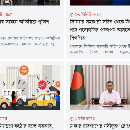
িট আগে
২৩ মিনিট আগে
র সামনে অতিরিক্ত পুলিশ
সিনিয়র সহকারী সচিব থেকে 
পদে পদোন্নতির প্রজ্ঞাপন আসতে
শিগগির
্যের ঘোষিত সচিবালয় ঘেরাও কর্মসূচিকে
রে সচিবালয়ের সামনে অতিরিক্ত পুলিশ
প্রশাসনে সিনিয়র সহকারী সচিব থেকে
রা হয়েছে। নিরাপত্তার অংশ হিসেবে
পদোন্নতি দিতে যাচ্ছে সরকা
র সব গেট বন্ধ করে দেওয়া হয়েছে।
পদোন্নতিপ্রত্যাশী অন্তত ৪৫০ কর্মকর্তার
 (৬ আগস্ট) দুপুরে রাজধানীর মুক্তাঙ্গনে
যাচাই-বাছাই করেছে পদোন্নতির সুপারিশকা
মসূচি শেষে বেলা ১২টা ৪০ মিনিটের দিকে
সুপিরিয়র সিলেকশন বোর্ড (এসএসবি)।
্যের নেতাকর্মীরা সচিবালয়ের উদ্দেশে
(৬ আগস্ট) রাতে অথবা আগামী সপ্তাহের
 রওনা হন। এ...
আড়াই শতাধিক কর্মকর্তাকে পদোন্নতি দি
জারি হতে পারে বলে জানা গেছে।
মন্ত্রণালয় সূত্র বলছে, উপসচিব পদে...
 আগে
১ ঘন্টা আগে
নিয়ন্ত্রণে কঠোর হচ্ছে সরকার,
ঢাকার চারপাশের নদীদূষণ রোধ