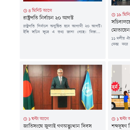
৪ মিনিট আগে
১৯ মিন
রাষ্ট্রপতি নির্বাচন ২০ আগস্ট
সচিবালয়ে
রাষ্ট্রপতি নির্বাচন অনুষ্ঠিত হবে আগামী ২০ আগস্ট।
মোতায়েন
ইসি সচিব সূত্রে এ তথ্য জানা গেছে। বিস্তারিত
আসছে... নিউজনাউ/জব/২০২৬
১১ দলীয় ঐক
কেন্দ্র ক
মোতায়েন ক
সচিবালয়ে
বৃহস্পতিবার
অবস্থান কর্
১১ দলীয় ঐক
মিছিল নিয়ে
১ ঘন্টা আগে
১ ঘন্টা
জাতিসংঘে জুলাই গণঅভ্যুত্থান দিবস
শব্দদূষণ 