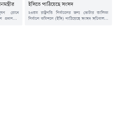
নমন্ত্রীর
ইসিতে পাঠিয়েছে সংসদ
দূষণ রোধে
২৩তম রাষ্ট্রপতি নির্বাচনের জন্য ভোটার তালিকা
প্রধানমন্ত্রী
নির্বাচন কমিশনে (ইসি) পাঠিয়েছে সংসদ সচিবালয়।
ের সব নদীর
বৃহস্পতিবার (৬ আগস্ট) এ বিষয়ে আলোচনায় বসবে
 হবে বলেও
ইসি। নিয়ম অনুযায়ী, রাষ্ট্রপতির পদত্যাগের পরবর্তী
বার সকালে
৯০ দিনের মধ্যে নতুন রাষ্ট্রপতি নির্বাচনের আয়োজন
ানি ও পরিবেশ
করতে হয় ইসিকে।রাষ্ট্রপতি নির্বাচনের ভোটার তালিকা
 এ কথা জানান
চূড়ান্ত করে নির্বাচনের তফসিল ঘোষণা করবে ইসি।
ডিএসসিসি)
সংসদ সদস্যের গোপন ভোটের মাধ্যমে...