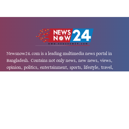
Newsnow24.com is a leading multimedia news portal in
Bangladesh. Contains not only news, new news, views,
opinion, politics, entertainment, sports, lifestyle, travel,
health, and others. We are committed to focusing on
Probash news all around the world with visuals.
তথ্য অধিদফতরের নিবন্ধন নম্বর :১৩৫