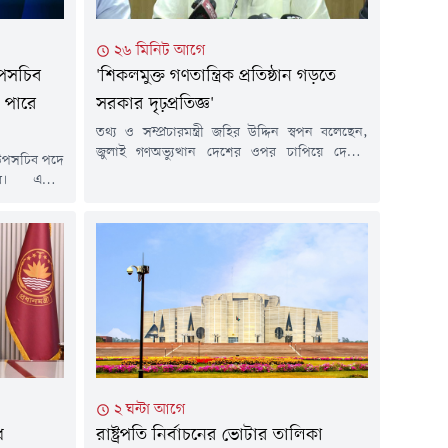
২৬ মিনিট আগে
উপসচিব
'শিকলমুক্ত গণতান্ত্রিক প্রতিষ্ঠান গড়তে
 পারে
সরকার দৃঢ়প্রতিজ্ঞ'
তথ্য ও সম্প্রচারমন্ত্রী জহির উদ্দিন স্বপন বলেছেন,
জুলাই গণঅভ্যুত্থান দেশের ওপর চাপিয়ে দেওয়া
 উপসচিব পদে
শেকল ভেঙেছে। তবে স্বাধীনতার ৫৫ বছরের বেশি
র। এজন্য
সময় পরও দেশকে বারবার শেকল পরানো হয়েছে।
 তথ্য-উপাত্ত
তাই ভবিষ্যতে যেন আর কেউ রাষ্ট্রকে শেকল পরাতে না
রী কর্তৃপক্ষ
পারে, সে লক্ষ্যে একটি শক্তিশালী প্রাতিষ্ঠানিক
বৃহস্পতিবার
কাঠামো গড়ে তুলতে সরকার কাজ করছে।বৃহস্পতিবার
 প্রথমদিকেই
(৬ আগস্ট)...
য়ে প্রজ্ঞাপন
জনপ্রশাসন
২ ঘন্টা আগে
ে
রাষ্ট্রপতি নির্বাচনের ভোটার তালিকা