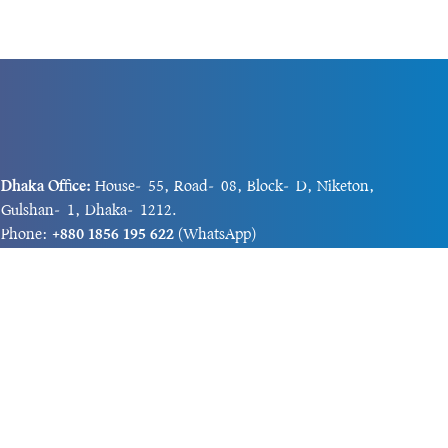
Dhaka Office:
House-55, Road-08, Block-D, Niketon,
Gulshan-1, Dhaka-1212.
Phone:
+880 1856 195 622
(WhatsApp)
Phone:
+880 1869 913 486
Chittagong office:
House-85/A, Road-7, 5th Floor,
O.R.Nizam Road R/A, 15 No. Bagmoniram,Panchlaish,
Chattogram 4000.
Phone:
+880 1850 414 847
Phone:
+880 1313 427 319
Email:
newsnow24official@gmail.com