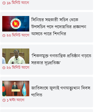
১৯ মিনিট আগে
সিনিয়র সহকারী সচিব থেকে
উপসচিব পদে পদোন্নতির প্রজ্ঞাপন
আসতে পারে শিগগির
২৩ মিনিট আগে
'শিকলমুক্ত গণতান্ত্রিক প্রতিষ্ঠান গড়তে
সরকার দৃঢ়প্রতিজ্ঞ'
২৬ মিনিট আগে
জাতিসংঘে জুলাই গণঅভ্যুত্থান দিবস
পালিত
১ ঘন্টা আগে