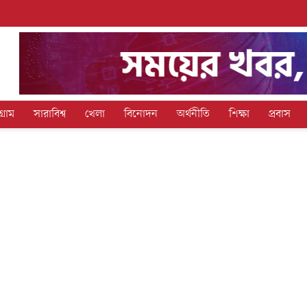
গ্রাম
সারাবিশ্ব
খেলা
বিনোদন
অর্থনীতি
শিক্ষা
প্রবাস