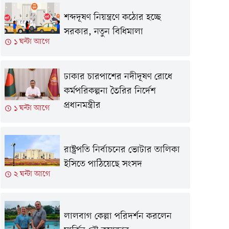
শব্দদূষণ নিয়ন্ত্রণে কঠোর হচ্ছে
সরকার, নতুন বিধিমালা
১ ঘন্টা আগে
ঢাকার চারপাশের নদীদূষণ রোধে
কর্মপরিকল্পনা তৈরির নির্দেশ
প্রধানমন্ত্রীর
১ ঘন্টা আগে
রাষ্ট্রপতি নির্বাচনের ভোটার তালিকা
ইসিতে পাঠিয়েছে সংসদ
২ ঘন্টা আগে
লালবাগ কেল্লা পরিদর্শন করলেন