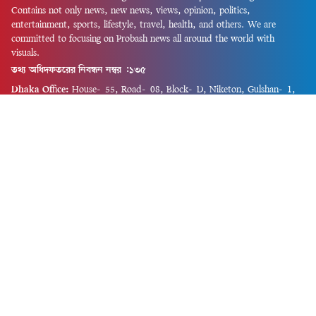
Contains not only news, new news, views, opinion, politics,
entertainment, sports, lifestyle, travel, health, and others. We are
committed to focusing on Probash news all around the world with
visuals.
তথ্য অধিদফতরের নিবন্ধন নম্বর :১৩৫
Dhaka Office:
House-55, Road-08, Block-D, Niketon, Gulshan-1,
Dhaka-1212.
Phone:
+880 1856 195 622
(WhatsApp)
Phone:
+880 1869 913 486
Chittagong office:
House-85/A, Road-7, 5th Floor, O.R.Nizam Road
R/A, 15 No. Bagmoniram,Panchlaish, Chattogram 4000.
Phone:
+880 1850 414 847
Phone:
+880 1313 427 319
Email:
newsnow24official@gmail.com
Design and Developed by
Md. Asif Iqbal
Privacy Policy
Contact Us