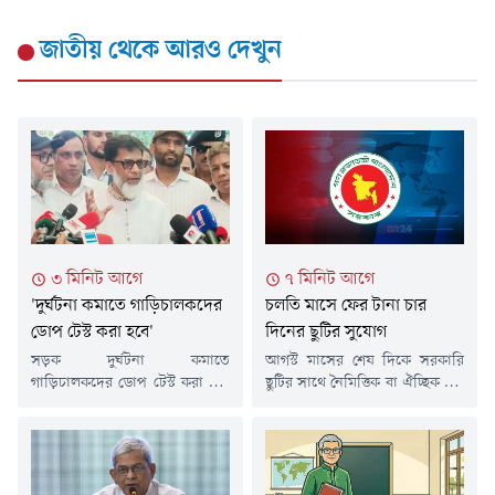
জাতীয়
থেকে আরও দেখুন
৩ মিনিট আগে
৭ মিনিট আগে
'দুর্ঘটনা কমাতে গাড়িচালকদের
চলতি মাসে ফের টানা চার
ডোপ টেস্ট করা হবে'
দিনের ছুটির সুযোগ
সড়ক দুর্ঘটনা কমাতে
আগস্ট মাসের শেষ দিকে সরকারি
গাড়িচালকদের ডোপ টেস্ট করা হবে
ছুটির সাথে নৈমিত্তিক বা ঐচ্ছিক ছুটি
বলে জানিয়েছেন রেলপথ ও সড়ক
সমন্বয় করতে পারলে চাকরিজীবীরা
মহাসড়ক প্রতিমন্ত্রী হাবিবুর রশিদ
টানা চার দিনের ছুটি উপভোগের
হাবিব। শুক্রবার (৭ আগস্ট) সকালে
সুযোগ পেতে পারেন। আগামী ২৬
সাংবাদিকদের সাথে
আগস্ট (বুধবার) পবিত্র ঈদে
মতবিনিময়কালে এ কথা জানান
মিলাদুন্নবী (সা.) উপলক্ষে সরকারি