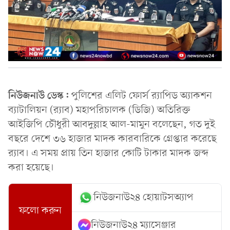
নিউজনাউ ডেস্ক:
পুলিশের এলিট ফোর্স র‍্যাপিড অ্যাকশন
ব্যাটালিয়ন (র‌্যাব) মহাপরিচালক (ডিজি) অতিরিক্ত
আইজিপি চৌধুরী আবদুল্লাহ আল-মামুন বলেছেন, গত দুই
বছরে দেশে ৩৬ হাজার মাদক কারবারিকে গ্রেপ্তার করেছে
র‌্যাব। এ সময় প্রায় তিন হাজার কোটি টাকার মাদক জব্দ
করা হয়েছে।
নিউজনাউ২৪ হোয়াটসঅ্যাপ
ফলো করুন
নিউজনাউ২৪ ম্যাসেঞ্জার