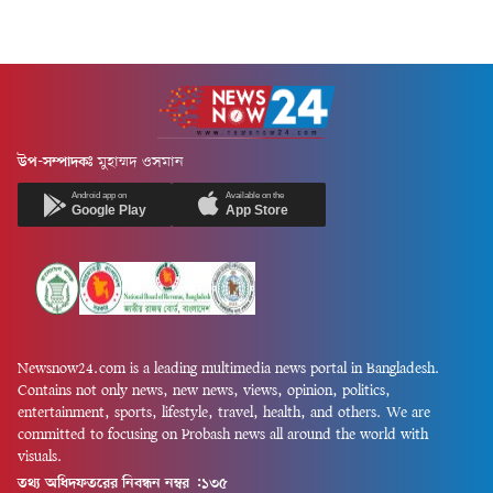
উপ-সম্পাদকঃ
মুহাম্মদ ওসমান
Android app on
Available on the
Google Play
App Store
Newsnow24.com is a leading multimedia news portal in Bangladesh.
Contains not only news, new news, views, opinion, politics,
entertainment, sports, lifestyle, travel, health, and others. We are
committed to focusing on Probash news all around the world with
visuals.
তথ্য অধিদফতরের নিবন্ধন নম্বর :১৩৫