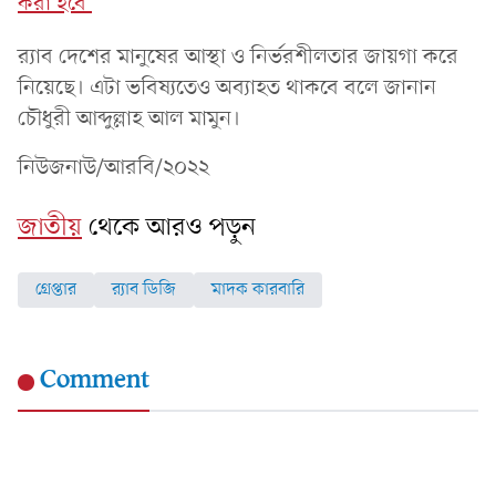
করা হবে'
র‌্যাব দেশের মানুষের আস্থা ও নির্ভরশীলতার জায়গা করে
নিয়েছে। এটা ভবিষ্যতেও অব্যাহত থাকবে বলে জানান
চৌধুরী আব্দুল্লাহ আল মামুন।
নিউজনাউ/আরবি/২০২২
জাতীয়
থেকে আরও পড়ুন
গ্রেপ্তার
র‌্যাব ডিজি
মাদক কারবারি
Comment