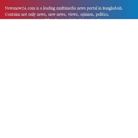
Newsnow24.com is a leading multimedia news portal in Bangladesh.
Contains not only news, new news, views, opinion, politics,
entertainment, sports, lifestyle, travel, health, and others. We are
committed to focusing on Probash news all around the world with
visuals.
তথ্য অধিদফতরের নিবন্ধন নম্বর :১৩৫
Dhaka Office:
House-55, Road-08, Block-D, Niketon, Gulshan-1,
Dhaka-1212.
Phone:
+880 1856 195 622
(WhatsApp)
Phone:
+880 1869 913 486
Chittagong office:
House-85/A, Road-7, 5th Floor, O.R.Nizam Road
R/A, 15 No. Bagmoniram,Panchlaish, Chattogram 4000.
Phone:
+880 1850 414 847
Phone:
+880 1313 427 319
Email:
newsnow24official@gmail.com
Design and Developed by
Md. Asif Iqbal
Privacy Policy
Contact Us