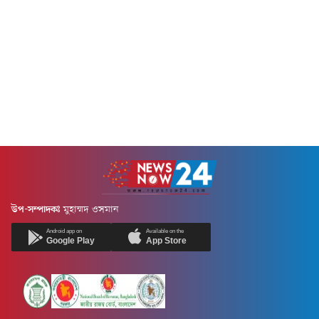
উপ-সম্পাদকঃ
মুহাম্মদ ওসমান
Android app on
Available on the
Google Play
App Store