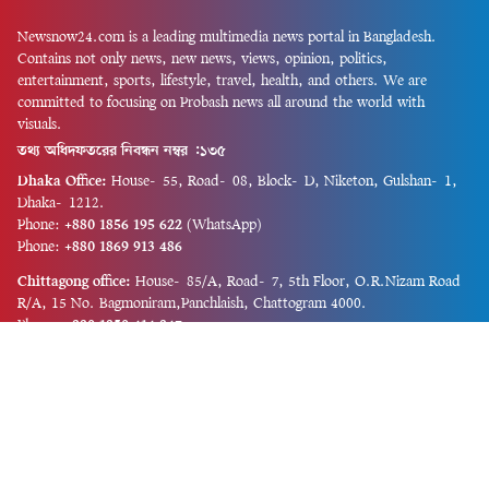
Newsnow24.com is a leading multimedia news portal in Bangladesh.
Contains not only news, new news, views, opinion, politics,
entertainment, sports, lifestyle, travel, health, and others. We are
committed to focusing on Probash news all around the world with
visuals.
তথ্য অধিদফতরের নিবন্ধন নম্বর :১৩৫
Dhaka Office:
House-55, Road-08, Block-D, Niketon, Gulshan-1,
Dhaka-1212.
Phone:
+880 1856 195 622
(WhatsApp)
Phone:
+880 1869 913 486
Chittagong office:
House-85/A, Road-7, 5th Floor, O.R.Nizam Road
R/A, 15 No. Bagmoniram,Panchlaish, Chattogram 4000.
Phone:
+880 1850 414 847
Phone:
+880 1313 427 319
Email:
newsnow24official@gmail.com
Design and Developed by
Md. Asif Iqbal
Privacy Policy
Contact Us