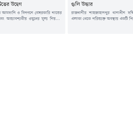
িভের উদ্বেগ
গুলি উদ্ধার
েল আমদানি ও বিপণনে বেসরকারি খাতের
রাজধানীর শাহজাহানপুর থানাধীন দক্
বং অত্যাবশ্যকীয় ওষুধের মূল্য নিয়ন্ত্রণে
এলাকা থেকে পরিত্যক্ত অবস্থায় একটি প
পরিবর্তন নিয়ে গভীর উদ্বেগ প্রকাশ করেছে
রিভলবারসহ ছয় রাউন্ড গুলি উদ্ধার ক
ইনিশিয়েটিভ।গণমাধ্যমে পাঠানো এক
গতকাল শনিবার দিবাগত রাত আনুমান
দ্বেগ প্রকাশ করে সিটিজেন ইনিশিয়েটিভ।
মিনিটে গোপন সংবাদের ভিত্তিতে দক্
বলা হয়, সিটিজেন ইনিশিয়েটিভ গভীর
বাগিচাস্থ ঝিলপাড় পাবলিক টয়লেটের প
সাথে লক্ষ্য করছে যে, জ্বালানি তেল
ময়লার ভাগাড়ে অভিযান চালায় শাহজাহ
িপণন বেসরকারি খাতে সম্প্রসারণ এবং
পুলিশ। পুলিশ জানায়, অভিযানে ময়ল
য়...