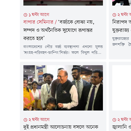
১ ঘন্টা আগে
২ ঘন্টা
বাপার সেমিনার
/
‘বর্জ্যকে বোঝা নয়,
নিরাপদ অ
সম্পদ ও অর্থনৈতিক সুযোগে রূপান্তর
যুক্তরাজ
করতে হবে’
যুক্তরাজ্য
জনশক্তি 
বাংলাদেশের পৌর বর্জ্য ব্যবস্থাপনা এখনো মূলত
নিশ্চিত এ
'সংগ্রহ-পরিবহন-ডাম্পিং'নির্ভর। ফলে বিপুল পরিমাণ
রোধে বাংলা
বর্জ্য পুনর্ব্যবহার, সম্পদ পুনরুদ্ধার ও জ্বালানি
বাংলাদেশে 
উৎপাদনের সম্ভাবনা কাজে লাগছে না। পাশাপাশি
জানান, যুক
উন্মুক্ত স্থান, জলাভূমি ও জলাশয়ে বর্জ্য ফেলার কারণে
বাংলাদেশ বর
পরিবেশদূষণ, মিথেন নিঃসরণ, জলাবদ্ধতা, বায়ুদূষণ
রবিবার (৯
ও জনস্বাস্থ্যঝুঁকি বাড়ছে। এ পরিস্থিতিতে বর্জ্যকে বোঝা
কর্মসংস্থানম
হিসেবে না দেখে সম্পদ, জ্বালানি ও অর্থনৈতিক
সম্ভাবনায়...
২ ঘন্টা আগে
২ ঘন্টা
দুই প্রধানমন্ত্রী আলোচনায় বসলে অনেক
জ্বালানি