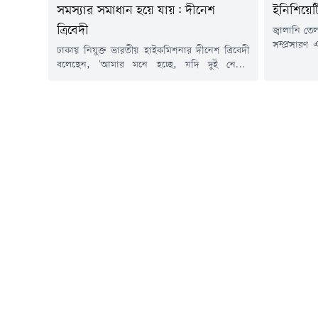
সমস্যার সমাধান হয়ে যায়: দীনেশ
ইনিশিয়েট
ত্রিবেদী
জ্বালানি ত
সম্প্রসারণ এ
ঢাকায় নিযুক্ত ভারতীয় হাইকমিশনার দীনেশ ত্রিবেদী
সাম্প্রতিক 
বলেছেন, 'আমার মনে হচ্ছে, যদি দুই নেতার
সিটিজেন 
(প্রধানমন্ত্রী তারেক রহমান ও ভারতের প্রধানমন্ত্রী
বিবৃতিতে উ
নরেন্দ্র মোদি) আলোচনা হয়, তখন অনেক সমস্যার
বিবৃতিতে 
সমাধান হয়ে যায় (হোয়েন টু লিডার্স মিট, লট অব
উদ্বেগের 
প্রবলেমস আর সলভড)। সমস্যার সমাধান হয় যখন
আমদানি ও ব
আমরা কথাবার্তা বলি।'রবিবার (৯ আগস্ট) দুপুরে
অত্যাবশ্যকী
রাজধানীর যমুনা...