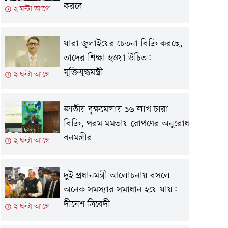
করবে
২ ঘন্টা আগে
যারা জুলাইয়ের চেতনা বিক্রি করছে,
তাদের শিক্ষা হওয়া উচিত:
মুক্তিযুদ্ধমন্ত্রী
২ ঘন্টা আগে
জাতীয় বৃক্ষমেলায় ১৬ লাখ চারা
বিক্রি, পরম মমতায় রোপণের অনুরোধ
বনমন্ত্রীর
২ ঘন্টা আগে
দুই প্রধানমন্ত্রী আলোচনায় বসলে
অনেক সমস্যার সমাধান হয়ে যায়:
দীনেশ ত্রিবেদী
২ ঘন্টা আগে