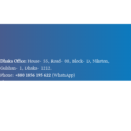
Dhaka Office:
House-55, Road-08, Block-D, Niketon,
Gulshan-1, Dhaka-1212.
Phone:
+880 1856 195 622
(WhatsApp)
Phone:
+880 1869 913 486
Chittagong office:
House-85/A, Road-7, 5th Floor,
O.R.Nizam Road R/A, 15 No. Bagmoniram,Panchlaish,
Chattogram 4000.
Phone:
+880 1850 414 847
Phone:
+880 1313 427 319
Email:
newsnow24official@gmail.com