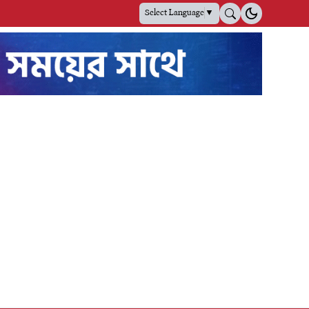
Select Language
▼