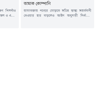
তামাক কোম্পানি
ষিণ খিলগাঁও
তামাকজাত পণ্যের মোড়কে সচিত্র স্বাস্থ্য সতর্কবাণী
িস্তল ও একটি
দেওয়ার হার বাড়লেও আইন অনুযায়ী নির্ধারিত
রেছে পুলিশ।
আকার ও অন্যান্য শর্ত মানছে না অধিকাংশ প্রতিষ্ঠান।
িক ১২টা ৩৫
গবেষণা বলছে, তামাকজাত পণ্যের ৮৮ শতাংশ
ষিণ খিলগাঁও
মোড়কে সচিত্র স্বাস্থ্য সতর্কবাণী থাকলেও আইন
শ্চিম পাশের
অনুযায়ী মোড়কের ৫০ শতাংশ স্থানজুড়ে সতর্কবাণী
ানপুর থানা
রয়েছে মাত্র ৩৭ শতাংশে। আবার ৭৩ শতাংশ
ার ভাগাড়...
মোড়কের উভয় পাশে সচিত্র স্বাস্থ্য...