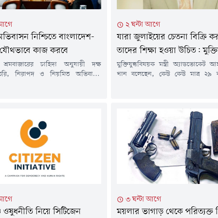
 আগে
২ ঘন্টা আগে
ভিবাসন নিশ্চিতে বাংলাদেশ-
যারা জুলাইয়ের চেতনা বিক্রি ক
্য যৌথভাবে কাজ করবে
তাদের শিক্ষা হওয়া উচিত: মুক্তিযুদ্
ের শ্রমবাজারের চাহিদা অনুযায়ী দক্ষ
মুক্তিযুদ্ধবিষয়ক মন্ত্রী অ্যাডভোকে
তৈরি, নিরাপদ ও নিয়মিত অভিবাসন
খান বলেছেন, কেউ কেউ মাত্র ২৯ 
বং অনিয়মিত অভিবাসন ও মানবপাচার
রাষ্ট্রক্ষমতা দখলের জন্য ব্যাকুল হয়ে 
দেশ ও যুক্তরাজ্য যৌথভাবে কাজ করবে।
বলেন, অনেকে জুলাইকে ৩৬ দিনে
নিযুক্ত ব্রিটিশ হাইকমিশনার সারাহ কুক
হিসেবে দেখলেও এটি আসলে 
্তরাজ্যে আশ্রয়প্রার্থীদের তালিকায়
আন্দোলনের ফসল। যারা জুলাইয়ের চে
্তমানে শীর্ষ পাঁচ দেশের মধ্যে রয়েছে।
করছেন, তাদের শিক্ষা নেওয়া উচিত
 আগস্ট) প্রবাসী কল্যাণ ও বৈদেশিক
আগস্ট) বাংলাদেশ মেডিকেল বিশ্ববিদ্যা
ন্ত্রী আরিফুল হক...
চিকিৎসকদের...
 আগে
৩ ঘন্টা আগে
 ও ওষুধনীতি নিয়ে সিটিজেন
ময়লার ভাগাড় থেকে পরিত্যক্ত 