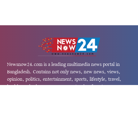
Newsnow24.com is a leading multimedia news portal in
Bangladesh. Contains not only news, new news, views,
opinion, politics, entertainment, sports, lifestyle, travel,
health, and others. We are committed to focusing on
Probash news all around the world with visuals.
তথ্য অধিদফতরের নিবন্ধন নম্বর :১৩৫