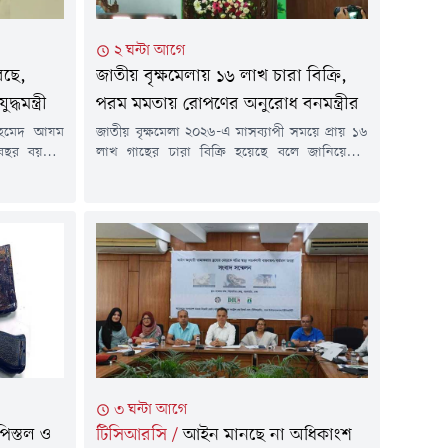
২ ঘন্টা আগে
রছে,
জাতীয় বৃক্ষমেলায় ১৬ লাখ চারা বিক্রি,
ধমন্ত্রী
পরম মমতায় রোপণের অনুরোধ বনমন্ত্রীর
ট আহমেদ আযম
জাতীয় বৃক্ষমেলা ২০২৬-এ মাসব্যাপী সময়ে প্রায় ১৬
বছর বয়সেই
লাখ গাছের চারা বিক্রি হয়েছে বলে জানিয়েছেন
উঠেছেন। তিনি
পরিবেশ, বন ও জলবায়ু পরিবর্তন মন্ত্রী আবদুল
র আন্দোলন
আউয়াল মিন্টু। তিনি বলেছেন, মেলা শেষ হলেই
১৭ বছরের
আমাদের দায়িত্ব শেষ হয়নি। এই চারাগুলো পরম
তনা বিক্রি
মমতায় রোপণ করতে হবে। রবিবার (৯ আগস্ট)
।রবিবার (৯
আগারগাঁওয়ে বন অধিদপ্তরের সম্মেলনে কক্ষে জাতীয়
লয়ে জুলাইয়ে
বৃক্ষমেলা-২০২৬ এর...
৩ ঘন্টা আগে
পিস্তল ও
টিসিআরসি
/
আইন মানছে না অধিকাংশ