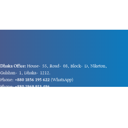
Dhaka Office:
House-55, Road-08, Block-D, Niketon,
Gulshan-1, Dhaka-1212.
Phone:
+880 1856 195 622
(WhatsApp)
Phone:
+880 1869 913 486
Chittagong office:
House-85/A, Road-7, 5th Floor,
O.R.Nizam Road R/A, 15 No. Bagmoniram,Panchlaish,
Chattogram 4000.
Phone:
+880 1850 414 847
Phone:
+880 1313 427 319