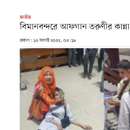
জাতীয়
বিমানবন্দরে আফগান তরুণীর কান্না
প্রকাশ:
১৩ আগস্ট ২০২২, ০৩:১৮