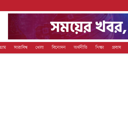
গ্রাম
সারাবিশ্ব
খেলা
বিনোদন
অর্থনীতি
শিক্ষা
প্রবাস