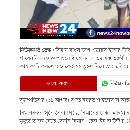
নিউজনাউ ডেস্ক:
বিমান বাংলাদেশ এয়ারলাইন্সের ট
পারেননি সেফারু আহমেদি হোসনা নামে এক তরুণী। চে
কান্নাকাটি করলে অনেকেই কৌতূহল নিয়ে তার ছবি ও
ফলো করুন
নিউজনাউ
বৃহস্পতিবার (১১ আগস্ট) রাতে হযরত শাহজালাল আন্ত
বিমানবন্দর সূত্রে জানা গেছে, বিমানের ঢাকা-আবুধাব
মুহূর্তে তাকে যেতে দেয়নি বিমান। চেক-ইন কাউন্ট