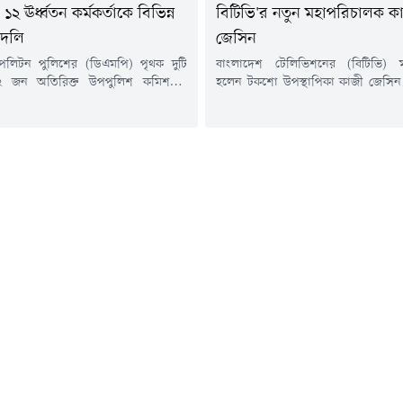
২ ঊর্ধ্বতন কর্মকর্তাকে বিভিন্ন
বিটিভি'র নতুন মহাপরিচালক ক
বদলি
জেসিন
োপলিটন পুলিশের (ডিএমপি) পৃথক দুটি
বাংলাদেশ টেলিভিশনের (বিটিভি) 
 জন অতিরিক্ত উপপুলিশ কমিশনার
হলেন টকশো উপস্থাপিকা কাজী জেসিন।
সহকারী পুলিশ কমিশনারকে (এসি) বদলি
(৬ আগস্ট) তাঁকে এক বছরের জন্
।বৃহস্পতিবার (৬ আগস্ট) ডিএমপির উপ-
মহাপরিচালক হিসেবে নিয়োগ দিয়ে প্র
শনার (সদর দপ্তর ও প্রশাসন) মো.
করা হয়।জনপ্রশাসন মন্ত্রণালয় থেক
আলী স্বাক্ষরিত পৃথক দুটি আদেশ দেওয়া
প্রজ্ঞাপনে বলা হয়েছে, অন্য কোনো পে
 বলা হয়, ডিএমপির ট্রাফিক তেজগাঁও
সরকারি, আধা সরকারি ও বেসরকারি প্
িরিক্ত উপ-পুলিশ কমিশনার তানিয়া...
সাথে সম্পর্ক পরিত্যাগের শর্তে তাঁকে এ
মহাপরিচালক...