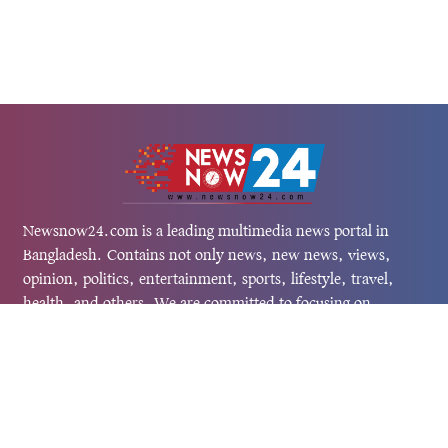
Newsnow24.com is a leading multimedia news portal in
Bangladesh. Contains not only news, new news, views,
opinion, politics, entertainment, sports, lifestyle, travel,
health, and others. We are committed to focusing on
Probash news all around the world with visuals.
তথ্য অধিদফতরের নিবন্ধন নম্বর :১৩৫