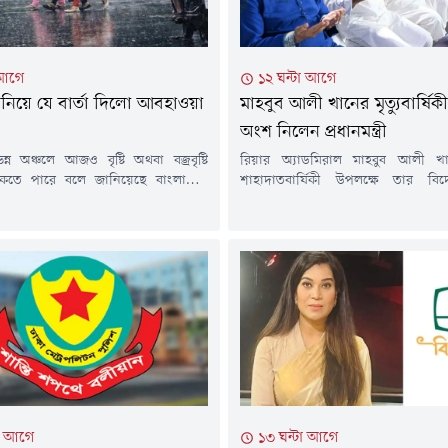
 আগে
১২ ঘন্টা আগে
টি নিয়ে যে বার্তা দিলো আবহাওয়া
মাহবুব আলী খানের মৃত্যুবার্ষি
অংশ নিলেন প্রধানমন্ত্রী
্ন অঞ্চলে আজও বৃষ্টি অথবা বজ্রবৃষ্টি
রিয়ার অ্যাডমিরাল মাহবুব আলী 
াকতে পারে বলে জানিয়েছে বাংলাদেশ
শাহাদাতবার্ষিকী উপলক্ষে তার বিদ
ধিদপ্তর। সেই সাথে দেশের অধিকাংশ
মাগফেরাত কামনায় দোয়া মাহফিল
ালকা থেকে মাঝারি ধরনের বৃষ্টির
আলোচনা সভার আয়োজন করা হয়েছে।ব
কোথাও কোথাও মাঝারি থেকে অতিভারি
(৬ আগস্ট) বাদ মাগরিব মরহুমের ধানমন্
াবনা রয়েছে।শুক্রবার (৭ আগস্ট) সন্ধ্যা ৬টা
ভবনে' তার পরিবারের পক্ষ থেকে
য়া পূর্বাভাসে এ তথ্য জানানো হয়।এতে বলা
মাহফিলের আয়োজন করা হয়।প্রধানমন্
মি বায়ুর অক্ষের...
রহমান এবং শহীদ মাহবুব আলী খান
প্রধানমন্ত্রীর...
টা আগে
১৩ ঘন্টা আগে