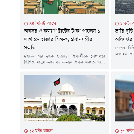
৪৪ মিনিট আগে
১ ঘন্টা
অবসর ও কল্যাণ ট্রাস্টের টাকা পাচ্ছেন ১
ভারি বৃষ্
লাখ ১৯ হাজার শিক্ষক, প্রধানমন্ত্রীর
অধিদপ্তর
সম্মতি
দেশের বিভিন
অব্যাহত থ
দশকের পর দশক হাজারো শিক্ষার্থীকে লেখাপড়া
আবহাওয়া অ
শিখিয়ে মানুষ করার পর একজন শিক্ষক অবসরে যান।
এলাকায় হ
জীবনের শেষ সময় একটু ভালোভাবে কাটানোর জন্য
পাশাপাশি 
নিজের সঞ্চিত অবসরের টাকা ভরসা তাদের। কিন্তু এ
বর্ষণের সম্ভ
টাকা সময়মতো ফেরত না পাওয়ায় চরম ভোগান্তিতে
পর্যন্ত দেও
পড়তে হয়েছিল তাদের। অবশেষে সেই ভোগান্তি
হয়েছে, মৌসু
কমানোর উদ্যোগ নিয়েছে বিএনপি সরকার।
উদ্যোগের অংশ হিসেবে...
১২ ঘন্টা আগে
১৩ ঘন্