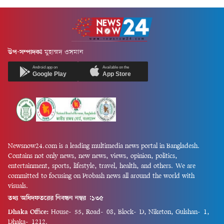
উপ-সম্পাদকঃ
মুহাম্মদ ওসমান
Android app on
Available on the
Google Play
App Store
Newsnow24.com is a leading multimedia news portal in Bangladesh.
Contains not only news, new news, views, opinion, politics,
entertainment, sports, lifestyle, travel, health, and others. We are
committed to focusing on Probash news all around the world with
visuals.
তথ্য অধিদফতরের নিবন্ধন নম্বর :১৩৫
Dhaka Office:
House-55, Road-08, Block-D, Niketon, Gulshan-1,
Dhaka-1212.