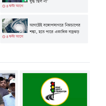
যুদ্ধ ছিল না'
৪ ঘন্টা আগে
আগস্টেই বঙ্গোপসাগরে নিম্নচাপের
শঙ্কা, হতে পারে একাধিক বজ্রঝড়
৪ ঘন্টা আগে