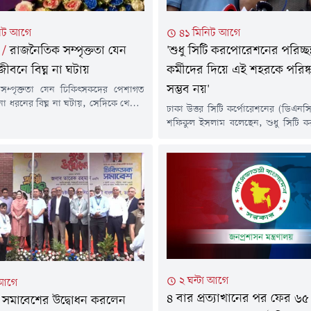
িট আগে
৪১ মিনিট আগে
/
রাজনৈতিক সম্পৃক্ততা যেন
'শুধু সিটি করপোরেশনের পরিচ্ছন
ীবনে বিঘ্ন না ঘটায়
কর্মীদের দিয়ে এই শহরকে পরিষ্
সম্ভব নয়'
সম্পৃক্ততা যেন চিকিৎসকদের পেশাগত
 ধরনের বিঘ্ন না ঘটায়, সেদিকে খেয়াল
ঢাকা উত্তর সিটি কর্পোরেশনের (ডিএনসি
ন জানিয়েছেন প্রধানমন্ত্রী তারেক রহমান।
শফিকুল ইসলাম বলেছেন, শুধু সিটি 
 আগস্ট) দুপুরে জাতীয় সংসদ ভবনের
পরিচ্ছন্নতা কর্মীদের দিয়ে, এই শহরকে প
্রাঙ্গণে ডক্টরস অ্যাসোসিয়েশন অব
সম্ভব নয়। দরকার সাধারণ মানুষে
(ড্যাব) ৩৭তম প্রতিষ্ঠাবার্ষিকী উপলক্ষে
শনিবার (৮ আগস্ট) সকালে 'নগরের বর্জ্য
িকিৎসক সমাবেশে প্রধান অতিথির
আমার-আপনার সকলের দায়িত্ব'
এ আহ্বান জানান তিনি।সমাবেশে দেশের
জনসচেতনতা মূলক বিশেষ সাপ্তাহিক প
নি পরিস্থিতি...
অভিযানে এ কথা বলেন তিনি।প্রশাসক জা
নিয়ন্ত্রণে এরইমধ্যে ৯...
২ ঘন্টা আগে
 আগে
৪ বার প্রত্যাখানের পর ফের ৬৫
 সমাবেশের উদ্বোধন করলেন