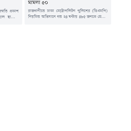
মামলা ৫০
রাজধানীতে ঢাকা মেট্রোপলিটন পুলিশের (ডিএমপি)
ম্মতি প্রকাশ
নিয়মিত অভিযানে গত ২৪ ঘণ্টায় ৪৮৫ জনকে গ্রেপ্তার
হাল ছাড়েনি
করা হয়েছে। এ সময়ে বিভিন্ন ঘটনায় ৫০টি মামলা
ায়ের কাজের
দায়ের করা হয়েছে।শুক্রবার (৮ আগস্ট) ডিএমপির
া নিরসন এবং
মিডিয়া অ্যান্ড পাবলিক রিলেশনস বিভাগের অতিরিক্ত
্য দূর করতে
উপ-পুলিশ কমিশনার নিয়াজ মেহেদী এ তথ্য জানান।
লিক নির্বাচন
তিনি জানান, যারা গ্রেপ্তার হয়েছেন তাদের মধ্যে
ে ৫ম গ্রেডে
রমনা বিভাগে ৩১ জন,...