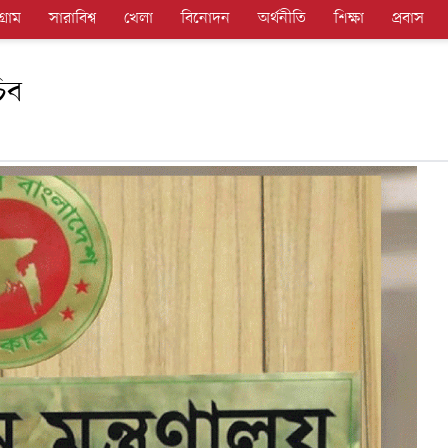
গ্রাম
সারাবিশ্ব
খেলা
বিনোদন
অর্থনীতি
শিক্ষা
প্রবাস
িব