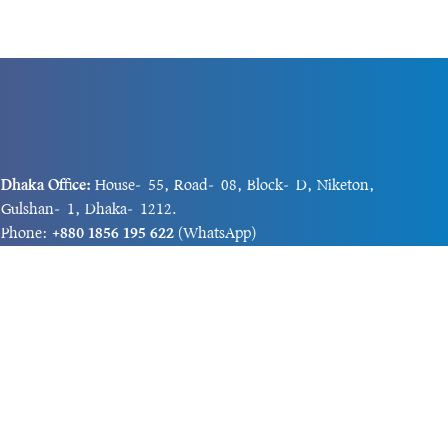
Dhaka Office:
House-55, Road-08, Block-D, Niketon,
Gulshan-1, Dhaka-1212.
Phone:
+880 1856 195 622
(WhatsApp)
Phone:
+880 1869 913 486
Chittagong office:
House-85/A, Road-7, 5th Floor,
O.R.Nizam Road R/A, 15 No. Bagmoniram,Panchlaish,
Chattogram 4000.
Phone:
+880 1850 414 847
Phone:
+880 1313 427 319
Email:
newsnow24official@gmail.com