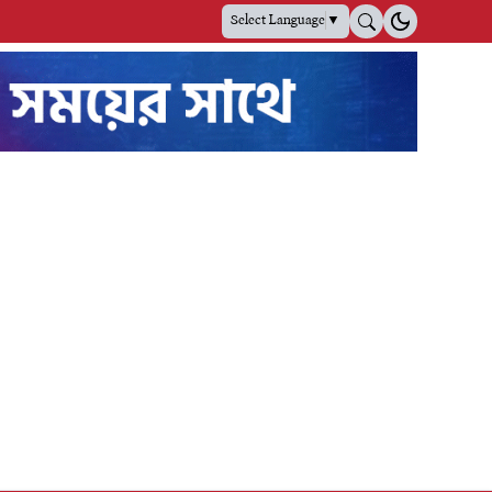
Select Language
▼