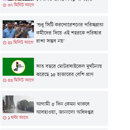
৩৭ মিনিট আগে
'শুধু সিটি করপোরেশনের পরিচ্ছন্নতা
কর্মীদের দিয়ে এই শহরকে পরিষ্কার
রাখা সম্ভব নয়'
৪১ মিনিট আগে
সাত বছরে মোটরসাইকেল দুর্ঘটনায়
ঝরেছে ১৫ হাজারের বেশি প্রাণ
৫৪ মিনিট আগে
আগামী ৫ দিন কেমন থাকবে
আবহাওয়া, জানালো অধিদপ্তর
১ ঘন্টা আগে