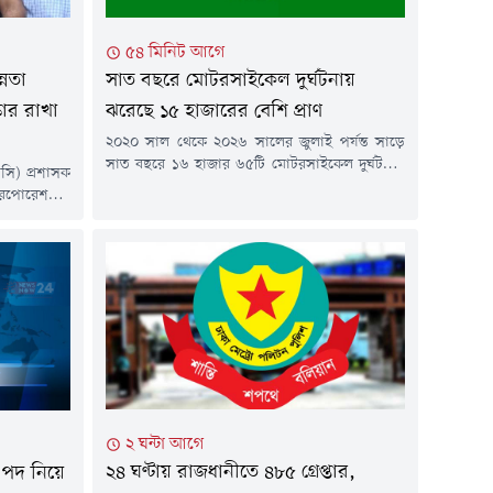
৫৪ মিনিট আগে
্নতা
সাত বছরে মোটরসাইকেল দুর্ঘটনায়
কার রাখা
ঝরেছে ১৫ হাজারের বেশি প্রাণ
২০২০ সাল থেকে ২০২৬ সালের জুলাই পর্যন্ত সাড়ে
সাত বছরে ১৬ হাজার ৬৫টি মোটরসাইকেল দুর্ঘটনায়
সি) প্রশাসক
১৫ হাজার ৭১২ জন নিহত হয়েছেন। এসব দুর্ঘটনায়
করপোরেশনের
আহত হয়েছেন আরও ১৪ হাজার ১৪৩ জন। নিহতদের
রিষ্কার রাখা
বড় একটি অংশ কিশোর ও তরুণ।শনিবার (৮ আগস্ট)
র সহায়তাও।
রোড সেফটি ফাউন্ডেশনের নির্বাহী পরিচালক সাইদুর
 ব্যবস্থাপনা
রহমানের পাঠানো এক সংবাদ বিজ্ঞপ্তিতে...
 শিরোনামে
রিচ্ছন্নতা
নান, ডেঙ্গু
২ ঘন্টা আগে
২৪ ঘণ্টায় রাজধানীতে ৪৮৫ গ্রেপ্তার,
 পদ নিয়ে