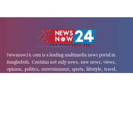
Newsnow24.com is a leading multimedia news portal in
Bangladesh. Contains not only news, new news, views,
opinion, politics, entertainment, sports, lifestyle, travel,
health, and others. We are committed to focusing on
Probash news all around the world with visuals.
তথ্য অধিদফতরের নিবন্ধন নম্বর :১৩৫