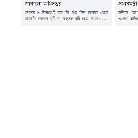
জানালো অধিদপ্তর
প্রধানমন্ত্রী
দেশের ৮ বিভাগেই আগামী পাঁচ দিন হালকা থেকে
ডক্টরস অ্
মাঝারি ধরনের বৃষ্টি বা বজ্রসহ বৃষ্টি হতে পারে। কিছু
৩৭তম প্রতিষ
কিছু স্থানে নামতে পারে ভারী বর্ষণ। একই সময়ে
উদ্বোধন করে
সারাদেশে দিন ও রাতের তাপমাত্রা সামান্য বাড়ার
(৮ আগস্ট
আভাস দিয়েছে আবহাওয়া অধিদপ্তর।শনিবার (৮
আয়োজিত চ
আগস্ট) বাংলাদেশ আবহাওয়া অধিদপ্তরের
তিনি।এর আগে
আবহাওয়াবিদ মো. তরিফুল নেওয়াজ কবিরের দেওয়া
একটি নিম 
পূর্বাভাসে এ তথ্য...
সহধর্মিণী 
রোপণ...