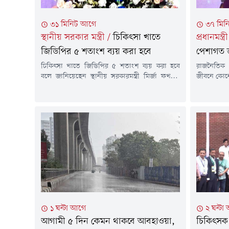
৩১ মিনিট আগে
৩৭ মিন
স্থানীয় সরকার মন্ত্রী
/
চিকিৎসা খাতে
প্রধানমন্ত্রী
জিডিপির ৫ শতাংশ ব্যয় করা হবে
পেশাগত জ
চিকিৎসা খাতে জিডিপির ৫ শতাংশ ব্যয় করা হবে
রাজনৈতিক 
বলে জানিয়েছেন স্থানীয় সরকারমন্ত্রী মির্জা ফখরুল
জীবনে কোনো
ইসলাম আলমগীর। তিনি বলেন, নির্বাচনের পর
রাখার আহ্বা
থেকেই প্রধানমন্ত্রী তারেক রহমান তার 'প্ল্যান'
শনিবার (৮
বাস্তবায়নে কাজ করছেন।শনিবার (৮ আগস্ট) জাতীয়
এলডি হল প
সংসদের এলডি হলে ডক্টরস এসোসিয়েশন অব
বাংলাদেশের 
বাংলাদেশের (ড্যাব) ৩৭তম প্রতিষ্ঠাবার্ষিকী উপলক্ষে
আয়োজিত চ
আয়োজিত চিকিৎসক সমাবেশে এসব কথা জানান
বক্তব্যে 
তিনি।...
চলমান জ্বালা
১ ঘন্টা আগে
২ ঘন্টা
আগামী ৫ দিন কেমন থাকবে আবহাওয়া,
চিকিৎসক