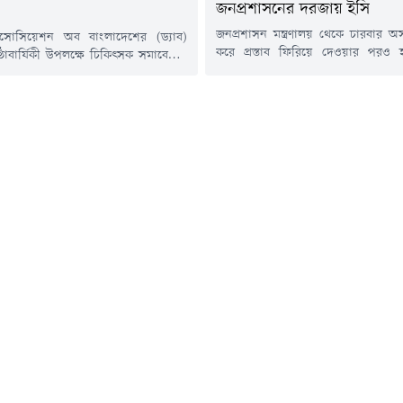
জনপ্রশাসনের দরজায় ইসি
জনপ্রশাসন মন্ত্রণালয় থেকে চারবার অস
যাসোসিয়েশন অব বাংলাদেশের (ড্যাব)
করে প্রস্তাব ফিরিয়ে দেওয়ার পরও 
্ঠাবার্ষিকী উপলক্ষে চিকিৎসক সমাবেশের
নির্বাচন কমিশন (ইসি)। মাঠপর্য
ছেন প্রধানমন্ত্রী তারেক রহমান।শনিবার
গতিশীলতা বৃদ্ধি, প্রশাসনিক জটিলত
) সকালে জাতীয় সংসদের এলডি হলে
দীর্ঘদিন ধরে চলা চরম পদমর্যাদা বৈষম
িকিৎসক সমাবেশের উদ্বোধন করেন
জেলা নির্বাচন কর্মকর্তা ও অতিরিক্ত আঞ্চ
, জাতীয় সংসদ প্রাঙ্গণে প্রধানমন্ত্রী
কর্মকর্তাদের মোট ৬৫টি পদ ৬ষ্ঠ থেক
গাছের চারা রোপণ করেন। এ সময় তাঁর
উন্নীত করার পুনর্প্রস্তাব...
ডা. জুবাইদা রহমানও একটি গাছের চারা