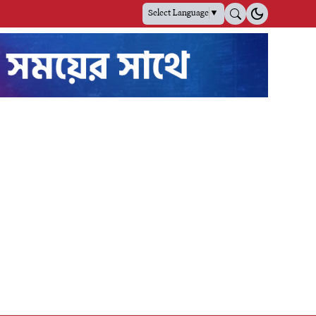
Select Language
▼