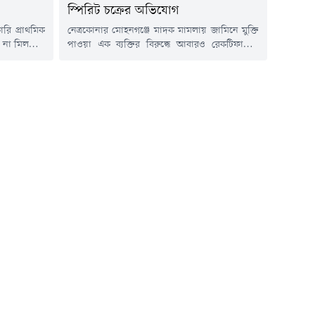
স্পিরিট চক্রের অভিযোগ
ি প্রাথমিক
নেত্রকোনার মোহনগঞ্জে মাদক মামলায় জামিনে মুক্তি
বা না মিললেও
পাওয়া এক ব্যক্তির বিরুদ্ধে আবারও রেকটিফায়েড
 হয়েছে। আর
স্পিরিটের অবৈধ কারবারে জড়িত থাকার অভিযোগ
ালয়প্রতি এক
উঠেছে। সুনামগঞ্জের ধর্মপাশা থানায় দায়ের হওয়া
োগ উঠেছে।
একটি মাদক মামলার তদন্তে তার নাম উঠে এসেছে।
েল সরকারি
মামলার দুই গ্রেপ্তার আসামির জিজ্ঞাসাবাদে বকুল চন্দ্র
েএম মাজহারুল
সরকারকে স্পিরিট সরবরাহকারী বা 'মূল ডিলার'
এ...
হিসেবে উল্লেখ করা হলে তাকে...