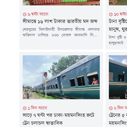
৯ ঘন্টা আগে
১০ ঘন্
সীমান্তে ১৬ লাখ টাকার ভারতীয় মদ জব্দ
টানা বৃষ
মানুষ, ঘ
শেরপুরের ঝিনাইগাতী উপজেলার সীমান্ত এলাকায়
অভিযান চালিয়ে ৬০০ বোতল আমদানি নিষিদ্ধ
টানা বৃষ্ট
ভারতীয় মদ জব্দ করেছে পুলিশ।শনিবার (৮ আগস্ট)
হালুয়াঘাট
ভোরে উপজেলার কাংশা ইউনিয়নের ছোট গজনী
একটি অংশ 
এলাকায় পরিত্যক্ত অবস্থায় এসব মদ উদ্ধার করা হয়।
যান চলাচল 
তবে এ ঘটনায় মাদক চোরাকারবারির সাথে জড়িত
নালিতাবাড়ী
কাউকে আটক করতে পারেনি পুলিশ।পুলিশ জানায়,
সড়কটি ভেঙ
গোপন সংবাদের ভিত্তিতে শনিবার ভোরে...
ইউনিয়নের 
বাধ্য হয়ে স্
১ দিন আগে
২ দিন 
সাড়ে ৭ ঘণ্টা পর ঢাকা-ময়মনসিংহ রুটে
ট্রেনের ৫
ট্রেন চলাচল স্বাভাবিক
ময়মনসিংহ