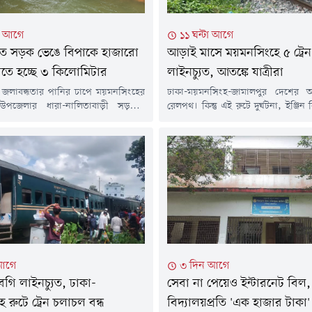
টা আগে
১১ ঘন্টা আগে
্টিতে সড়ক ভেঙে বিপাকে হাজারো
আড়াই মাসে ময়মনসিংহে ৫ ট্রেন
ুরতে হচ্ছে ৩ কিলোমিটার
লাইনচ্যুত, আত‌ঙ্কে যাত্রীরা
ি ও জলাবদ্ধতার পানির চাপে ময়মনসিংহের
ঢাকা-ময়মনসিংহ-জামালপুর দেশের অন্
 উপজেলার ধারা-নালিতাবাড়ী সড়কের
রেলপথ। কিন্তু এই রুটে দুর্ঘটনা, ইঞ্জিন 
ভেঙে গেছে। এতে সড়কটিতে সব ধরনের
লাইনচ্যুতির ঘটনা যেন নিয়মিত হয়ে উ
বন্ধ হয়ে হালুয়াঘাটের সঙ্গে ধারা হয়ে
আড়াই মাসে পাঁচটি ট্রেন লাইনচ্যুত
র সড়ক যোগাযোগ বিচ্ছিন্ন হয়ে পড়েছে।
পাশাপাশি গত তিন মাসে ইঞ্জিন ব
ে যাওয়ায় হালুয়াঘাট উপজেলার কয়েকটি
সংযোগ বিচ্ছিন্ন ও লাইনচ্যুতিসহ অন
হাজারো মানুষ ভোগান্তিতে পড়েছেন।
ধরনের যান্ত্রিক ত্রুটির ঘটনা ঘটেছ
থানীয়রা গ্রামীণ পথ দিয়ে দুই...
যাত্রীর নিরাপত্তা...
আগে
৩ দিন আগে
 বগি লাইনচ্যুত, ঢাকা-
সেবা না পেয়েও ইন্টারনেট বিল,
 রুটে ট্রেন চলাচল বন্ধ
বিদ্যালয়প্রতি 'এক হাজার টাকা'