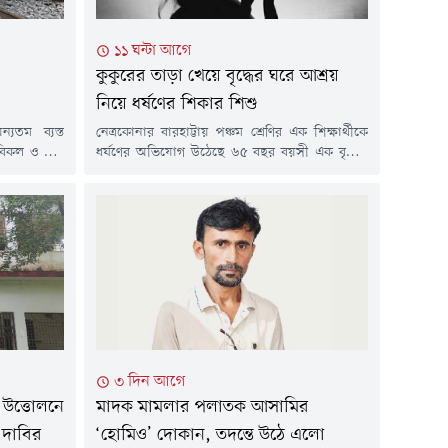
১১ ঘন্টা আগে
কুকুরের তাড়া খেয়ে বৃদ্ধের ঘরে আশ্রয়
নিয়ে ধর্ষণের শিকার শিশু
যতম ব্যস্ত
নেত্রকোনার বারহাট্টায় পঞ্চম শ্রেণির এক শিক্ষার্থীকে
বিকল ও ট্রেন
ধর্ষণের অভিযোগ উঠেছে ৬৫ বছর বয়সী এক বৃদ্ধের
ঠেছে। মাত্র
বিরুদ্ধে। এ ঘটনায় কালি সাধন নামে অভিযুক্ত
 হয়েছে। এর
ব্যক্তিকে আটক করেছে পুলিশ।আটক কালি সাধন
িকল, আগুন,
উপজেলার পাঁচরুখী গ্রামের বাসিন্দা। ভুক্তভোগী
্তত ১৯টি বড়
শিশুটি পাঁচরুখী শেখেরপাড়া সরকারি প্রাথমিক
ে। এতে লাখো
বিদ্যালয়ের পঞ্চম শ্রেণির শিক্ষার্থী।শিশুটির পরিবারের
সদস্যদের বরাতে জানা যায়, গত বৃহস্পতিবার
বিকেলে বন্ধুদের...
৩ দিন আগে
 উত্তোলনে
মাদক মামলার পলাতক আসামির
 দাবির
‘হোমিও’ দোকান, তদন্তে উঠে এলো