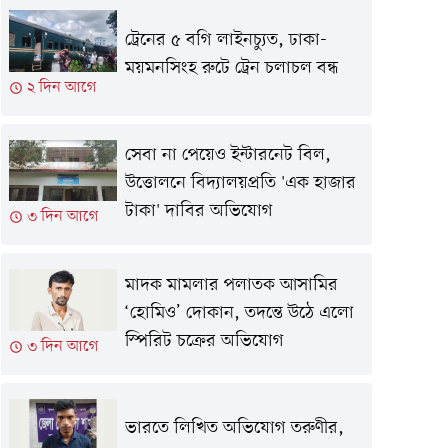
ট্রেনের ৫ বগি লাইনচ্যুত, ঢাকা-
ময়মনসিংহ রুটে ট্রেন চলাচল বন্ধ
২ দিন আগে
সেবা না পেয়েও ইন্টারনেট বিল,
উত্তোলনে বিদ্যালয়প্রতি 'এক হাজার
টাকা' দাবির অভিযোগ
৩ দিন আগে
মাদক মামলার পলাতক আসামির
‘হোমিও’ দোকান, তদন্তে উঠে এলো
স্পিরিট চক্রের অভিযোগ
৩ দিন আগে
ভারতে লিখিত অভিযোগ তরুণীর,