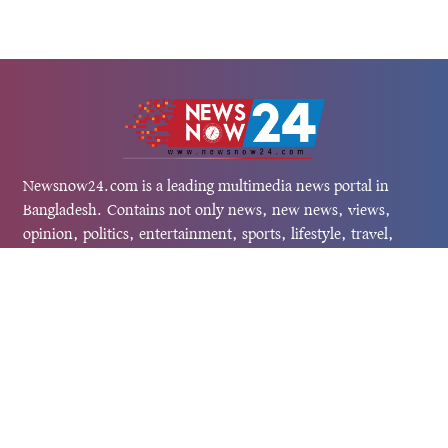
Newsnow24.com is a leading multimedia news portal in
Bangladesh. Contains not only news, new news, views,
opinion, politics, entertainment, sports, lifestyle, travel,
health, and others. We are committed to focusing on
Probash news all around the world with visuals.
তথ্য অধিদফতরের নিবন্ধন নম্বর :১৩৫