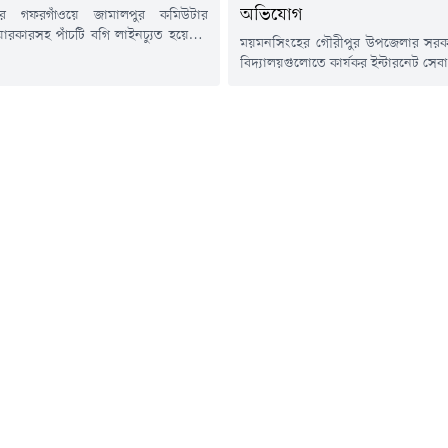
অভিযোগ
ের গফরগাঁওয়ে জামালপুর কমিউটার
য়ারকারসহ পাঁচটি বগি লাইনচ্যুত হয়েছে।
ময়মনসিংহের গৌরীপুর উপজেলার সরকার
ঢাকা-ময়মনসিংহ রুটে ট্রেন চলাচল
বিদ্যালয়গুলোতে কার্যকর ইন্টারনেট সে
 বন্ধ রয়েছে।শুক্রবার (৭ আগস্ট) সকাল
এক বছরের ইন্টারনেট বিল ছাড় করা
গফরগাঁও রেলওয়ে স্টেশন সংলগ্ন শিবগঞ্জ
সেই বিল উত্তোলনের প্রক্রিয়ায় বিদ্য
সিং এলাকায় এ দুর্ঘটনা ঘটে।ময়মনসিংহ
হাজার টাকা করে দাবি করার অভিয
ার ভারপ্রাপ্ত কর্মকর্তা (ওসি) আকতার
অভিযোগের তীর গৌরীপুর পৌর মড
টি নিশ্চিত করে বলেন, জামালপুর থেকে
প্রাথমিক বিদ্যালয়ের প্রধান শিক্ষক এক
..
আনোয়ার ফেরদৌসের দিকে। তবে তিনি 