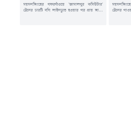
ময়মনসিংহের গফরগাঁওয়ে 'জামালপুর কমিউটার'
ময়মনসিংহ
ট্রেনের চারটি বগি লাইনচ্যুত হওয়ার পর প্রায় সাড়ে
ট্রেনের পাও
সাত ঘণ্টা বন্ধ থাকার পর ঢাকা-ময়মনসিংহ রুটে ট্রেন
এ ঘটনায় 
চলাচল স্বাভাবিক হয়েছে।শুক্রবার (৭ আগস্ট) বিকেল
সাময়িকভাবে
সাড়ে ৪টার দিকে লাইনচ্যুত বগিগুলো উদ্ধার ও
৯টার দিকে 
রেললাইন মেরামতের কাজ শেষ হলে উভয়মুখী ট্রেন
রোড রেলক্র
চলাচল শুরু হয়।এ ঘটনায় কারণ অনুসন্ধানে পাঁচ
রেলওয়ে থান
সদস্যের একটি তদন্ত...
হোসেন বিষয়
ছেড়ে আসা.