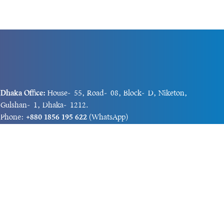
Dhaka Office:
House-55, Road-08, Block-D, Niketon,
Gulshan-1, Dhaka-1212.
Phone:
+880 1856 195 622
(WhatsApp)
Phone:
+880 1869 913 486
Chittagong office:
House-85/A, Road-7, 5th Floor,
O.R.Nizam Road R/A, 15 No. Bagmoniram,Panchlaish,
Chattogram 4000.
Phone:
+880 1850 414 847
Phone:
+880 1313 427 319
Email:
newsnow24official@gmail.com