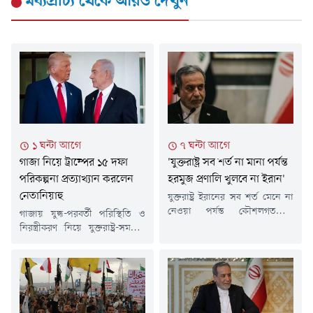
মধ্যপ্রাচ্য
থেকে আরও দেখুন
১ ঘন্টা আগে
৭ ঘন্টা আগে
গাজা নিয়ে ট্রাম্পের ১৫ দফা
'যুক্তরাষ্ট্র সব শর্ত না মানা পর্যন্ত
পরিকল্পনা প্রত্যাখ্যান করলেন
হরমুজ প্রণালি খুলবে না ইরান'
নেতানিয়াহু
যুক্তরাষ্ট্র ইরানের সব শর্ত মেনে না
নেওয়া পর্যন্ত কৌশলগতভাবে
গাজায় যুদ্ধ-পরবর্তী পরিস্থিতি ও
গুরুত্বপূর্ণ হরমুজ প্রণালি পুনরায়
নিরস্ত্রীকরণ নিয়ে যুক্তরাষ্ট্র-সমর্থিত
খুলবে না বলে জানিয়েছে দেশটির
'বোর্ড অব পিস'-এর ১৫ দফা
ইসলামিক রেভল্যুশনারি গার্ড
পরিকল্পনা প্রত্যাখ্যান করেছে
(আইআরজিসি)।রবিবার রাষ্ট্রীয়
ইসরায়েল। দেশটির প্রধানমন্ত্রী
টেলিভিশনে দেওয়া এক বক্তব্যে
বেনিয়ামিন নেতানিয়াহু বলেছেন,
আইআরজিসির মুখপাত্র হোসেইন
হামাসকে পুরোপুরি নিরস্ত্র না করা
মোহেবি বলেন, "বর্তমান কৌশল
পর্যন্ত গাজা থেকে ইসরায়েলি সেনা