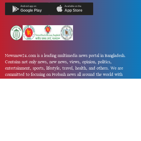
Android app on
Available on the
Google Play
App Store
Newsnow24.com is a leading multimedia news portal in Bangladesh.
Contains not only news, new news, views, opinion, politics,
entertainment, sports, lifestyle, travel, health, and others. We are
committed to focusing on Probash news all around the world with
visuals.
তথ্য অধিদফতরের নিবন্ধন নম্বর :১৩৫
Dhaka Office:
House-55, Road-08, Block-D, Niketon, Gulshan-1,
Dhaka-1212.
Phone:
+880 1856 195 622
(WhatsApp)
Phone:
+880 1869 913 486
Chittagong office:
House-85/A, Road-7, 5th Floor, O.R.Nizam Road
R/A, 15 No. Bagmoniram,Panchlaish, Chattogram 4000.
Phone:
+880 1850 414 847