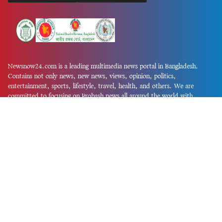
Newsnow24.com is a leading multimedia news portal in Bangladesh.
Contains not only news, new news, views, opinion, politics,
entertainment, sports, lifestyle, travel, health, and others. We are
committed to focusing on Probash news all around the world with
visuals.
তথ্য অধিদফতরের নিবন্ধন নম্বর :১৩৫
Dhaka Office:
House-55, Road-08, Block-D, Niketon, Gulshan-1,
Dhaka-1212.
Phone:
+880 1856 195 622
(WhatsApp)
Phone:
+880 1869 913 486
Chittagong office:
House-85/A, Road-7, 5th Floor, O.R.Nizam Road
R/A, 15 No. Bagmoniram,Panchlaish, Chattogram 4000.
Phone:
+880 1850 414 847
Phone:
+880 1313 427 319
Email:
newsnow24official@gmail.com