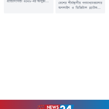
প্রতিযোগিতা ২০২৬-এর আনুষ্ঠানিক
দেশের শীর্ষস্থানীয় গণমাধ্যমগুলোর
উদ্বোধন করা হয়েছে। শনিবার (২৭
অনলাইন ও ডিজিটাল প্ল্যাটফর্মের
জুন) ক্লাবের ভিআইপি লাউঞ্জে
প্রধানদের সংগঠন অনলাইন
আয়োজিত এক জমকালো অনুষ্ঠানে
এডিটরস অ্যালায়েন্সের উদ্যোগে
প্রধান অতিথি হিসেবে উপস্থিত
বর্ণাঢ্য ফল উৎসব অনুষ্ঠিত হয়েছে।
থেকে এই প্রতিযোগিতার উদ্বোধন
শুক্রবার (২৬ জুন) রাতে রাজধানীর
করেন কিউএনএস গ্লোবাল গ্রুপের
মহাখালীতে পর্যটন করপোরেশনের
ডেপুটি ম্যানেজিং ডিরেক্টর মোহাম্মদ
অবকাশ হোটেলে অনুষ্ঠিত এ
আবু ইউসুফ চৌধুরী।প্রধান অতিথির
উৎসবে সদস্যদের পাশাপাশি
বক্তব্যে আবু ইউসুফ চৌধুরী বলেন,
তাঁদের পরিবারের সদস্যরাও অংশ
"চট্টগ্রাম প্রেস ক্লাবের বার্ষিক...
নেন। উৎসবমুখর পরিবেশে দেশীয়
মৌসুমি ফলের পাশাপাশি ছিল
নানা আয়োজন ও সৌহার্দ্যপূর্ণ
মিলনমেলা।অনুষ্ঠানে...