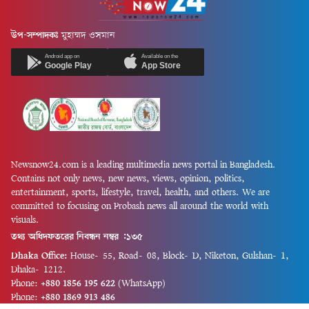
উপ-সম্পাদকঃ
মুহাম্মদ ওসমান
Android app on
Available on the
Google Play
App Store
Newsnow24.com is a leading multimedia news portal in Bangladesh.
Contains not only news, new news, views, opinion, politics,
entertainment, sports, lifestyle, travel, health, and others. We are
committed to focusing on Probash news all around the world with
visuals.
তথ্য অধিদফতরের নিবন্ধন নম্বর :১৩৫
Dhaka Office:
House-55, Road-08, Block-D, Niketon, Gulshan-1,
Dhaka-1212.
Phone:
+880 1856 195 622
(WhatsApp)
Phone:
+880 1869 913 486