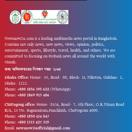
Newsnow24.com is a leading multimedia news portal in Bangladesh.
Contains not only news, new news, views, opinion, politics,
entertainment, sports, lifestyle, travel, health, and others. We are
committed to focusing on Probash news all around the world with
visuals.
তথ্য অধিদফতরের নিবন্ধন নম্বর :১৩৫
Dhaka Office:
House-55, Road-08, Block-D, Niketon, Gulshan-1,
Dhaka-1212.
Phone:
+880 1856 195 622
(WhatsApp)
Phone:
+880 1869 913 486
Chittagong office:
House-85/A, Road-7, 5th Floor, O.R.Nizam Road
R/A, 15 No. Bagmoniram,Panchlaish, Chattogram 4000.
Phone:
+880 1850 414 847
Phone:
+880 1313 427 319
Email:
newsnow24official@gmail.com