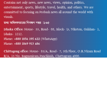
Contains not only news, new news, views, opinion, politics,
entertainment, sports, lifestyle, travel, health, and others. We are
committed to focusing on Probash news all around the world with
visuals.
তথ্য অধিদফতরের নিবন্ধন নম্বর :১৩৫
Dhaka Office:
House-55, Road-08, Block-D, Niketon, Gulshan-1,
Dhaka-1212.
Phone:
+880 1856 195 622
(WhatsApp)
Phone:
+880 1869 913 486
Chittagong office:
House-85/A, Road-7, 5th Floor, O.R.Nizam Road
R/A, 15 No. Bagmoniram,Panchlaish, Chattogram 4000.
Phone:
+880 1850 414 847
Phone:
+880 1313 427 319
Email:
newsnow24official@gmail.com
Design and Developed by
Md. Asif Iqbal
Privacy Policy
Contact Us