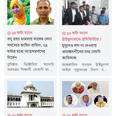
১৫ ঘন্টা আগে
১৬ ঘন্টা আগে
তনু হত্যা মামলায় সাবেক সেনা
ট্রাইব্যুনালকে প্রসিকিউটর
/
সদস্যের জামিন বাতিল, ২৪
মৃত্যুদণ্ড বাদ না দেওয়ায়
ঘণ্টার মধ্যে আত্মসমর্পণের
প্রত্যক্ষদর্শীদের তথ্য দেয়নি
নির্দেশ
জাতিসংঘ
কুমিল্লার ভিক্টোরিয়া সরকারি
আন্তর্জাতিক অপরাধ ট্রাইব্যুনাল
কলেজের শিক্ষার্থী সোহাগী জাহান
আইনে মৃত্যুদণ্ডের বিধান বহাল
তনু হত্যা মামলায় অবসরপ্রাপ্ত
থাকায় জাতিসংঘ তাদের 'ফ্যাক্ট-
সেনাসদস্য হাফিজুর রহমানের
ফাইন্ডিং' প্রতিবেদনে ব্যবহৃত
জামিন বাতিল করেছেন আদালত।
প্রত্যক্ষদর্শীদের তথ্য সরবরাহ
একই সঙ্গে তাকে ২৪ ঘণ্টার মধ্যে
করেনি বলে জানিয়েছেন
আত্মসমর্পণের নির্দেশ দেওয়া
প্রসিকিউটর গাজী মোনাওয়ার
হয়েছে।বৃহস্পতিবার (৬ আগস্ট)
হুসাইন তামীম।বৃহস্পতিবার (৬
বিষয়টি নিশ্চিত করেন অ্যাটর্নি
আগস্ট) আন্তর্জাতিক অপরাধ
জেনারেল মো. রুহুল কুদ্দুস কাজল।
ট্রাইব্যুনাল-২-এ একটি মামলার
১৭ ঘন্টা আগে
১৯ ঘন্টা আগে