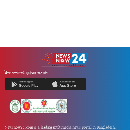
গনি এবং বিচারপতি সৈয়দ
কে এম জামাল উদ্দিন, ছাত্রলীগের
মোহাম্মদ তাজরুল হোসেনের
সাধারণ সম্পাদক ওয়ালি...
সমন্বয়ে গঠিত বেঞ্চ...
উপ-সম্পাদকঃ
মুহাম্মদ ওসমান
Android app on
Available on the
Google Play
App Store
Newsnow24.com is a leading multimedia news portal in Bangladesh.