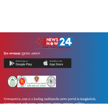
উপ-সম্পাদকঃ
মুহাম্মদ ওসমান
Android app on
Available on the
Google Play
App Store
Newsnow24.com is a leading multimedia news portal in Bangladesh.
Contains not only news, new news, views, opinion, politics,