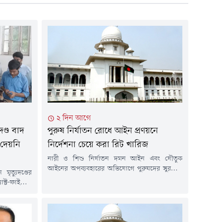
২ দিন আগে
ুদণ্ড বাদ
পুরুষ নির্যাতন রোধে আইন প্রণয়নে
য দেয়নি
নির্দেশনা চেয়ে করা রিট খারিজ
নারী ও শিশু নির্যাতন দমন আইন এবং যৌতুক
আইনের অপব্যবহারের অভিযোগে পুরুষদের সুরক্ষায়
মৃত্যুদণ্ডের
'পুরুষ নির্যাতন দমন ও প্রতিরোধ আইন' প্রণয়নের
্ট-ফাইন্ডিং'
নির্দেশনা চেয়ে করা রিট খারিজ করে দিয়েছেন
 তথ্য সরবরাহ
হাইকোর্ট। বিচারপতি রাজিক-আল-জলিল ও
িউটর গাজী
বিচারপতি দেবাশীষ রায় চৌধুরীর সমন্বয়ে গঠিত
র (৬ আগস্ট)
হাইকোর্ট বেঞ্চ বৃহস্পতিবার (৬ আগস্ট) শুনানি শেষে এ