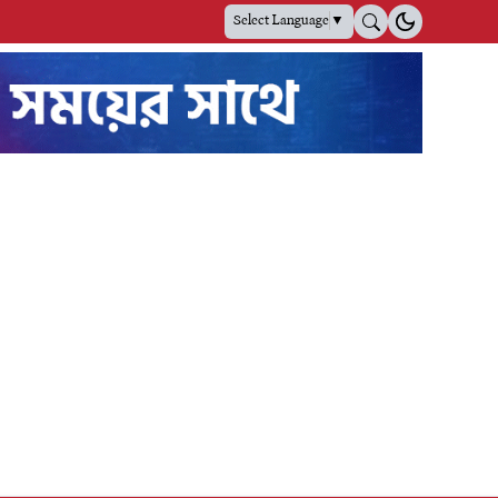
Select Language
▼