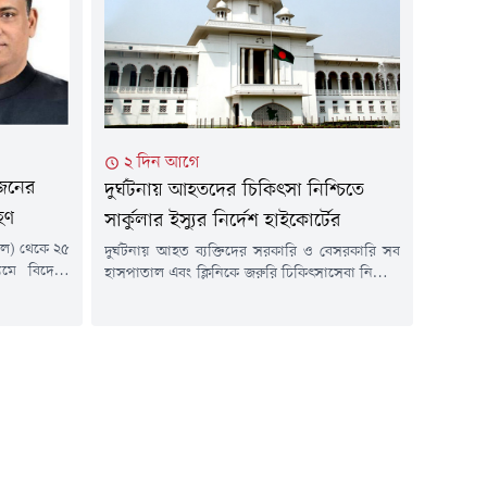
একটি মামলার
আদেশ দেন।বাটারফ্লাই হিউম্যান রাইটস
ইব্যুনাল-২-এ
ফাউন্ডেশনের...
য় সংঘটিত
়ামী লীগের
২ দিন আগে
 জনের
দুর্ঘটনায় আহতদের চিকিৎসা নিশ্চিতে
হণ
সার্কুলার ইস্যুর নির্দেশ হাইকোর্টের
এল) থেকে ২৫
দুর্ঘটনায় আহত ব্যক্তিদের সরকারি ও বেসরকারি সব
যমে বিদেশে
হাসপাতাল এবং ক্লিনিকে জরুরি চিকিৎসাসেবা নিশ্চিত
ভূমিমন্ত্রী
করতে সার্কুলার জারির নির্দেশ দিয়েছেন হাইকোর্ট। এ
 জন আসামির
বিষয়ে প্রয়োজনীয় ব্যবস্থা নিতে স্বাস্থ্য সচিবকে নির্দেশ
জ আদালতে আরও
দেওয়া হয়েছে।এ সংক্রান্ত বিষয়ে শুনানি নিয়ে
।বৃহস্পতিবার
বৃহস্পতিবার (৬ আগস্ট) হাইকোর্টের বিচারপতি মো.
 জজ মিজানুর
হাবিবুল গনি এবং বিচারপতি সৈয়দ মোহাম্মদ তাজরুল
..
হোসেনের সমন্বয়ে গঠিত বেঞ্চ...