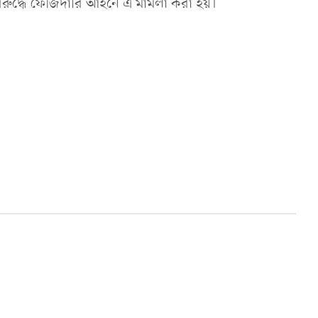
র বিরুদ্ধে ফৌজদারি আইনে এ মামলা করা হয়।