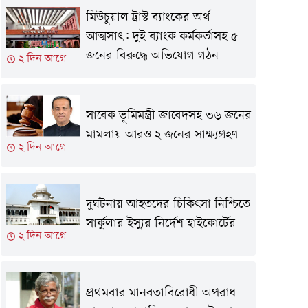
মিউচুয়াল ট্রাস্ট ব্যাংকের অর্থ
আত্মসাৎ: দুই ব্যাংক কর্মকর্তাসহ ৫
জনের বিরুদ্ধে অভিযোগ গঠন
২ দিন আগে
সাবেক ভূমিমন্ত্রী জাবেদসহ ৩৬ জনের
মামলায় আরও ২ জনের সাক্ষ্যগ্রহণ
২ দিন আগে
দুর্ঘটনায় আহতদের চিকিৎসা নিশ্চিতে
সার্কুলার ইস্যুর নির্দেশ হাইকোর্টের
২ দিন আগে
প্রথমবার মানবতাবিরোধী অপরাধ