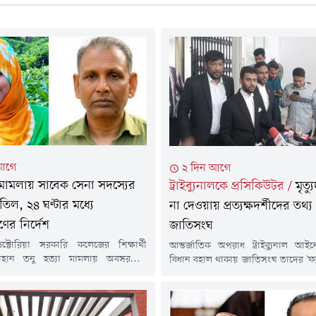
আগে
২ দিন আগে
া মামলায় সাবেক সেনা সদস্যের
ট্রাইব্যুনালকে প্রসিকিউটর
/
মৃত্য
িল, ২৪ ঘণ্টার মধ্যে
না দেওয়ায় প্রত্যক্ষদর্শীদের তথ্
ণের নির্দেশ
জাতিসংঘ
ভিক্টোরিয়া সরকারি কলেজের শিক্ষার্থী
আন্তর্জাতিক অপরাধ ট্রাইব্যুনাল আইনে 
হান তনু হত্যা মামলায় অবসরপ্রাপ্ত
বিধান বহাল থাকায় জাতিসংঘ তাদের 'ফ্যাক
য হাফিজুর রহমানের জামিন বাতিল
প্রতিবেদনে ব্যবহৃত প্রত্যক্ষদর্শীদের
লত। একই সঙ্গে তাকে ২৪ ঘণ্টার মধ্যে
করেনি বলে জানিয়েছেন প্রসিক
র নির্দেশ দেওয়া হয়েছে।বৃহস্পতিবার (৬
মোনাওয়ার হুসাইন তামীম।বৃহস্পতিবা
টি নিশ্চিত করেন অ্যাটর্নি জেনারেল মো.