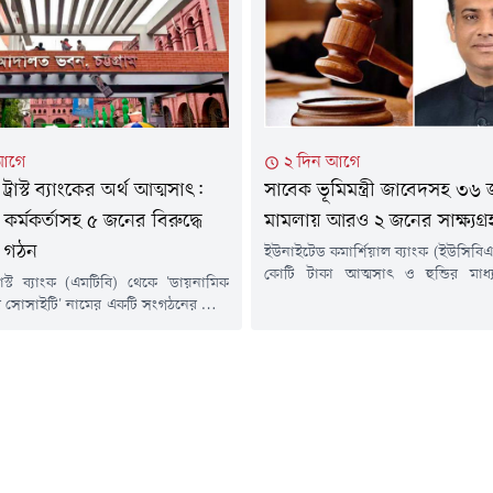
আন্তর্জাতিক অপরাধ ট্রাইব্যুনাল-২-এ 
ুস কাজল।এর আগে গত ২ আগস্ট হাইকোর্টের
শুনানিতে এ তথ্য জানিয়েছেন তিনি।ট্রা
াকির আহমেদ ও বিচারপতি সাথীকা...
আজ জুলাই গণ-অভ্যুত্থানের সম
মানবতাবিরোধী অপরাধের ঘটনায় আওয
(কার্যক্রম নিষিদ্ধ) সাধারণ সম্পাদক...
২ দিন আগে
আগে
সাবেক ভূমিমন্ত্রী জাবেদসহ ৩৬
্রাস্ট ব্যাংকের অর্থ আত্মসাৎ:
মামলায় আরও ২ জনের সাক্ষ্যগ্র
ক কর্মকর্তাসহ ৫ জনের বিরুদ্ধে
 গঠন
ইউনাইটেড কমার্শিয়াল ব্যাংক (ইউসিবি
কোটি টাকা আত্মসাৎ ও হুন্ডির মাধ্
রাস্ট ব্যাংক (এমটিবি) থেকে 'ডায়নামিক
পাচারের অভিযোগে করা মামলায় সাবেক 
 সোসাইটি' নামের একটি সংগঠনের নামে
সাইফুজ্জামান চৌধুরী জাবেদসহ ৩৬
টাকা ঋণ নিয়ে তার একাংশ আত্মসাতের
বিরুদ্ধে চট্টগ্রাম বিভাগীয় বিশেষ জ
দায়ের করা মামলায় আদালত পাঁচ
২ জন সাক্ষীর সাক্ষ্যগ্রহণ সম্পন্ন হয়েছে
রুদ্ধে আনুষ্ঠানিকভাবে অভিযোগ গঠন
(৬ আগস্ট) চট্টগ্রাম বিভাগীয় বিশেষ
্পতিবার (৬ আগস্ট) চট্টগ্রামের বিভাগীয়
রহমানের আদালতে তাঁদের সাক্ষ্যগ্রহণ ও.
আদালতের বিচারক মো. মিজানুর রহমান
রে আগামী ২৫ আগস্ট সাক্ষ্যগ্রহণের...