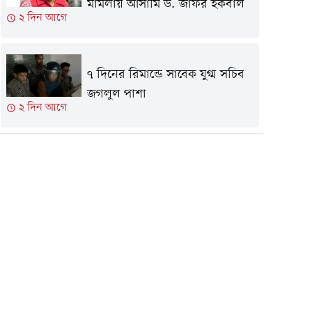
মামলায় আসামি ড. জাফর ইকবাল
২ দিন আগে
৭ দিনের রিমান্ডে সাবেক যুগ্ম সচিব
জগলুল পাশা
২ দিন আগে