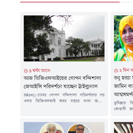
২ দিন 
৪ ঘন্টা আগে
তনু হত্য
আজ ডিজিএফআইয়ের গোপন বন্দিশালা
জামিন বাত
জেআইসি পরিদর্শনে যাচ্ছেন ট্রাইব্যুনাল
আত্মসমর্প
র&zwj;্যাবের গোপন বন্দিশালা পরিদর্শনের পর
এবার ডিজিএফআই সদর দপ্তরে থাকা জয়েন্ট
কুমিল্লার 
ইন্টারোগেশন সেন্টারে (জেআইসি) যাচ্ছেন
সোহাগী জা
আন্তর্জাতিক অপরাধ ট্রাইব্যুনাল-১ এর চেয়ারম্যানসহ
সেনাসদস্
বিচারক ও প্রসিকিউশন টিম।আজ শনিবার বেলা
করেছেন আদা
১১টার দিকে এ পরিদর্শনে যাওয়ার কথা রয়েছে
আত্মসমর্পণে
তাদের। আওয়ামী লীগ সরকারের শাসনামলে
আগস্ট) বিষয়