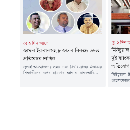
সংঘটিত গুম-নির্যাতনের ঘটনায় হওয়া
রুহুল কুদ্দ
মানবতাবিরোধী অপরাধের মামলার বিচারের স্বার্থে এ
বিচারপতি জ
পরিদর্শন বলে...
২ দিন 
২ দিন আগে
মিউচুয়াল ট
জাফর ইকবালসহ ৮ জনের বিরুদ্ধে তদন্ত
দুই ব্যাং
প্রতিবেদন দাখিল
অভিযোগ
জুলাই আন্দোলনের সময় ঢাকা বিশ্ববিদ্যালয় এলাকায়
শিক্ষার্থীদের ওপর হামলার ঘটনায় মানবতাবিরোধী
মিউচুয়াল ট্
অপরাধের অভিযোগে ড. মুহম্মদ জাফর ইকবাল,
ওয়েলফেয়ার
সাবেক উপাচার্য অধ্যাপক এ এস এম মাকসুদ
দুই কোটি 
কামালসহ আটজনের বিরুদ্ধে তদন্ত প্রতিবেদন জমা
অভিযোগে 
দিয়েছে তদন্ত সংস্থা।বৃহস্পতিবার (৬ আগস্ট)
আসামির বি
আন্তর্জাতিক অপরাধ ট্রাইব্যুনালের প্রসিকিউশন
করেছেন।বৃহস
কার্যালয়ে এই তদন্ত প্রতিবেদন জমা দেওয়া হয়।
বিশেষ জজ 
প্রসিকিউটর গাজী এম এইচ...
চার্জ গঠন ক