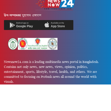
উপ-সম্পাদকঃ
মুহাম্মদ ওসমান
Android app on
Available on the
Google Play
App Store
Newsnow24.com is a leading multimedia news portal in Bangladesh.
Contains not only news, new news, views, opinion, politics,
entertainment, sports, lifestyle, travel, health, and others. We are
committed to focusing on Probash news all around the world with
visuals.
তথ্য অধিদফতরের নিবন্ধন নম্বর :১৩৫
Dhaka Office:
House-55, Road-08, Block-D, Niketon, Gulshan-1,
Dhaka-1212.
Phone:
+880 1856 195 622
(WhatsApp)
Phone:
+880 1869 913 486