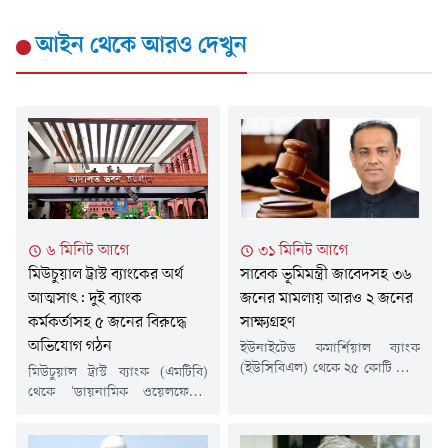
আইন
থেকে আরও দেখুন
৩১ মিনিট আগে
৬ মিনিট আগে
সাবেক ভূমিমন্ত্রী জাবেদসহ ৩৬
মিউচুয়াল ট্রাস্ট ব্যাংকের অর্থ
জনের মামলায় আরও ২ জনের
আত্মসাৎ: দুই ব্যাংক
সাক্ষ্যগ্রহণ
কর্মকর্তাসহ ৫ জনের বিরুদ্ধে
অভিযোগ গঠন
ইউনাইটেড কমার্শিয়াল ব্যাংক
(ইউসিবিএল) থেকে ২৫ কোটি টাকা
মিউচুয়াল ট্রাস্ট ব্যাংক (এমটিবি)
আত্মসাৎ ও হুন্ডির মাধ্যমে বিদেশে
থেকে 'ডায়নামিক ওয়েলফেয়ার
পাচারের অভিযোগে করা মামলায়
সোসাইটি' নামের একটি সংগঠনের
সাবেক ভূমিমন্ত্রী সাইফুজ্জামান
নামে দুই কোটি টাকা ঋণ নিয়ে তার