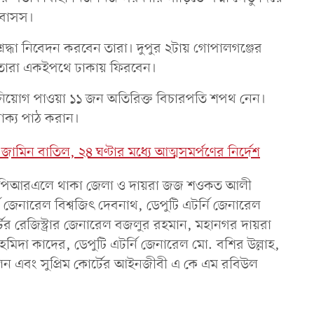
 বাসস।
 শ্রদ্ধা নিবেদন করবেন তারা। দুপুর ২টায় গোপালগঞ্জের
য় তারা একইপথে ঢাকায় ফিরবেন।
ুন নিয়োগ পাওয়া ১১ জন অতিরিক্ত বিচারপতি শপথ নেন।
াক্য পাঠ করান।
জামিন বাতিল, ২৪ ঘণ্টার মধ্যে আত্মসমর্পণের নির্দেশ
— পিআরএলে থাকা জেলা ও দায়রা জজ শওকত আলী
ি জেনারেল বিশ্বজিৎ দেবনাথ, ডেপুটি এটর্নি জেনারেল
র রেজিস্ট্রার জেনারেল বজলুর রহমান, মহানগর দায়রা
িদা কাদের, ডেপুটি এটর্নি জেনারেল মো. বশির উল্লাহ,
লন এবং সুপ্রিম কোর্টের আইনজীবী এ কে এম রবিউল