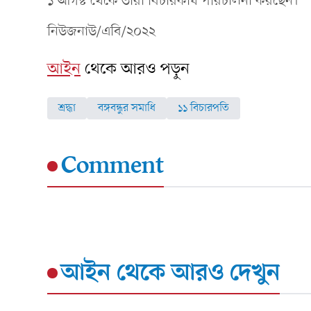
১ আগস্ট থেকে তারা বিচারকার্য পরিচালনা করছেন।
নিউজনাউ/এবি/২০২২
আইন
থেকে আরও পড়ুন
শ্রদ্ধা
বঙ্গবন্ধুর সমাধি
১১ বিচারপতি
Comment
আইন
থেকে আরও দেখুন