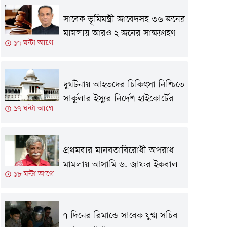
সাবেক ভূমিমন্ত্রী জাবেদসহ ৩৬ জনের
মামলায় আরও ২ জনের সাক্ষ্যগ্রহণ
১৭ ঘন্টা আগে
দুর্ঘটনায় আহতদের চিকিৎসা নিশ্চিতে
সার্কুলার ইস্যুর নির্দেশ হাইকোর্টের
১৭ ঘন্টা আগে
প্রথমবার মানবতাবিরোধী অপরাধ
মামলায় আসামি ড. জাফর ইকবাল
১৮ ঘন্টা আগে
৭ দিনের রিমান্ডে সাবেক যুগ্ম সচিব