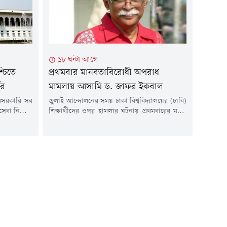
প্রসিকিউটর গাজী এম এইচ...
১৮ ঘন্টা আগে
্চিতে
প্রথমবার মানবতাবিরোধী অপরাধ
ের
মামলায় আসামি ড. জাফর ইকবাল
বেসরকারি সব
জুলাই আন্দোলনের সময় ঢাকা বিশ্ববিদ্যালয়ের (ঢাবি)
সেবা নিশ্চিত
শিক্ষার্থীদের ওপর হামলার ঘটনায় প্রথমবারের মতো
 হাইকোর্ট। এ
মানবতাবিরোধী অপরাধের মামলায় আসামি হয়েছেন
সচিবকে নির্দেশ
অধ্যাপক ড. জাফর ইকবাল। একইসাথে এ ঘটনায়
শুনানি নিয়ে
ঢাবির সাবেক উপাচার্য অধ্যাপক এ এস এম মাকসুদ
িচারপতি মো.
কামাল, সাবেক বিচারপতি এ বি এম নিজামুল হক
ম্মদ তাজরুল
মানিক, শিক্ষক কে এম জামাল উদ্দিন, ছাত্রলীগের
সাধারণ সম্পাদক ওয়ালি...