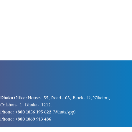
Dhaka Office:
House-55, Road-08, Block-D, Niketon,
Gulshan-1, Dhaka-1212.
Phone:
+880 1856 195 622
(WhatsApp)
Phone:
+880 1869 913 486
Chittagong office:
House-85/A, Road-7, 5th Floor,