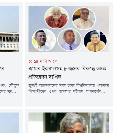
১৫ ঘন্টা আগে
য়নে
জাফর ইকবালসহ ৮ জনের বিরুদ্ধে তদন্ত
প্রতিবেদন দাখিল
এবং যৌতুক
জুলাই আন্দোলনের সময় ঢাকা বিশ্ববিদ্যালয় এলাকায়
ের সুরক্ষায়
শিক্ষার্থীদের ওপর হামলার ঘটনায় মানবতাবিরোধী
ন' প্রণয়নের
অপরাধের অভিযোগে ড. মুহম্মদ জাফর ইকবাল,
রে দিয়েছেন
সাবেক উপাচার্য অধ্যাপক এ এস এম মাকসুদ
ল-জলিল ও
কামালসহ আটজনের বিরুদ্ধে তদন্ত প্রতিবেদন জমা
ন্বয়ে গঠিত
দিয়েছে তদন্ত সংস্থা।বৃহস্পতিবার (৬ আগস্ট)
ুনানি শেষে এ
আন্তর্জাতিক অপরাধ ট্রাইব্যুনালের প্রসিকিউশন
ান রাইটস
কার্যালয়ে এই তদন্ত প্রতিবেদন জমা দেওয়া হয়।