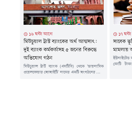
বিচারপতি জাকির আহমেদ ও বিচারপতি সাথীকা...
আজ জুলাই
মানবতাবির
(কার্যক্রম ন
১৭ ঘন্ট
১৬ ঘন্টা আগে
সাবেক ভূ
মিউচুয়াল ট্রাস্ট ব্যাংকের অর্থ আত্মসাৎ:
মামলায় আ
দুই ব্যাংক কর্মকর্তাসহ ৫ জনের বিরুদ্ধে
অভিযোগ গঠন
ইউনাইটেড ক
কোটি টাকা
মিউচুয়াল ট্রাস্ট ব্যাংক (এমটিবি) থেকে 'ডায়নামিক
পাচারের অভ
ওয়েলফেয়ার সোসাইটি' নামের একটি সংগঠনের নামে
সাইফুজ্জা
দুই কোটি টাকা ঋণ নিয়ে তার একাংশ আত্মসাতের
বিরুদ্ধে চট
অভিযোগে দায়ের করা মামলায় আদালত পাঁচ
২ জন সাক্ষীর
আসামির বিরুদ্ধে আনুষ্ঠানিকভাবে অভিযোগ গঠন
(৬ আগস্ট) 
করেছেন।বৃহস্পতিবার (৬ আগস্ট) চট্টগ্রামের বিভাগীয়
রহমানের আদা
বিশেষ জজ আদালতের বিচারক মো. মিজানুর রহমান
চার্জ গঠন করে আগামী ২৫ আগস্ট সাক্ষ্যগ্রহণের...