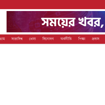
গ্রাম
সারাবিশ্ব
খেলা
বিনোদন
অর্থনীতি
শিক্ষা
প্রবাস