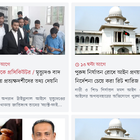
া আগে
১৩ ঘন্টা আগে
নালকে প্রসিকিউটর
/
মৃত্যুদণ্ড বাদ
পুরুষ নির্যাতন রোধে আইন প্রণ
 প্রত্যক্ষদর্শীদের তথ্য দেয়নি
নির্দেশনা চেয়ে করা রিট খারিজ
নারী ও শিশু নির্যাতন দমন আইন 
আইনের অপব্যবহারের অভিযোগে পুরুষদ
 অপরাধ ট্রাইব্যুনাল আইনে মৃত্যুদণ্ডের
'পুরুষ নির্যাতন দমন ও প্রতিরোধ আই
থাকায় জাতিসংঘ তাদের 'ফ্যাক্ট-ফাইন্ডিং'
নির্দেশনা চেয়ে করা রিট খারিজ ক
ব্যবহৃত প্রত্যক্ষদর্শীদের তথ্য সরবরাহ
হাইকোর্ট। বিচারপতি রাজিক-আ
ে জানিয়েছেন প্রসিকিউটর গাজী
বিচারপতি দেবাশীষ রায় চৌধুরীর সম
ুসাইন তামীম।বৃহস্পতিবার (৬ আগস্ট)
হাইকোর্ট বেঞ্চ বৃহস্পতিবার (৬ আগস্ট) শ
ক অপরাধ ট্রাইব্যুনাল-২-এ একটি মামলার
আদেশ দেন।বাটারফ্লাই হিউম্য
তথ্য জানিয়েছেন তিনি।ট্রাইব্যুনাল-২-এ