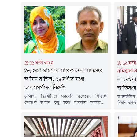
১১ ঘন্টা আগে
১২ ঘন্ট
তনু হত্যা মামলায় সাবেক সেনা সদস্যের
ট্রাইব্যু
জামিন বাতিল, ২৪ ঘণ্টার মধ্যে
না দেওয়ায়
আত্মসমর্পণের নির্দেশ
জাতিসংঘ
কুমিল্লার ভিক্টোরিয়া সরকারি কলেজের শিক্ষার্থী
আন্তর্জাতিক
সোহাগী জাহান তনু হত্যা মামলায় অবসরপ্রাপ্ত
বিধান বহাল 
সেনাসদস্য হাফিজুর রহমানের জামিন বাতিল
প্রতিবেদনে 
করেছেন আদালত। একই সঙ্গে তাকে ২৪ ঘণ্টার মধ্যে
করেনি বল
আত্মসমর্পণের নির্দেশ দেওয়া হয়েছে।বৃহস্পতিবার (৬
মোনাওয়ার হ
আগস্ট) বিষয়টি নিশ্চিত করেন অ্যাটর্নি জেনারেল মো.
আন্তর্জাতি
রুহুল কুদ্দুস কাজল।এর আগে গত ২ আগস্ট হাইকোর্টের
শুনানিতে এ 