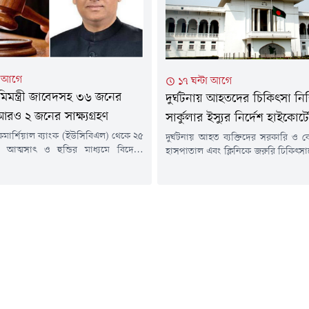
ফাউন্ডেশনের...
 গণ-অভ্যুত্থানের সময় সংঘটিত
োধী অপরাধের ঘটনায় আওয়ামী লীগের
িষিদ্ধ) সাধারণ সম্পাদক...
া আগে
১৭ ঘন্টা আগে
মিমন্ত্রী জাবেদসহ ৩৬ জনের
দুর্ঘটনায় আহতদের চিকিৎসা নিশ
রও ২ জনের সাক্ষ্যগ্রহণ
সার্কুলার ইস্যুর নির্দেশ হাইকোর্ট
মার্শিয়াল ব্যাংক (ইউসিবিএল) থেকে ২৫
দুর্ঘটনায় আহত ব্যক্তিদের সরকারি ও 
 আত্মসাৎ ও হুন্ডির মাধ্যমে বিদেশে
হাসপাতাল এবং ক্লিনিকে জরুরি চিকিৎসা
িযোগে করা মামলায় সাবেক ভূমিমন্ত্রী
করতে সার্কুলার জারির নির্দেশ দিয়েছেন
মান চৌধুরী জাবেদসহ ৩৬ জন আসামির
বিষয়ে প্রয়োজনীয় ব্যবস্থা নিতে স্বাস্থ্য 
্টগ্রাম বিভাগীয় বিশেষ জজ আদালতে আরও
দেওয়া হয়েছে।এ সংক্রান্ত বিষয়ে 
 সাক্ষ্যগ্রহণ সম্পন্ন হয়েছে।বৃহস্পতিবার
বৃহস্পতিবার (৬ আগস্ট) হাইকোর্টের ব
চট্টগ্রাম বিভাগীয় বিশেষ জজ মিজানুর
হাবিবুল গনি এবং বিচারপতি সৈয়দ মোহা
লতে তাঁদের সাক্ষ্যগ্রহণ ও...
হোসেনের সমন্বয়ে গঠিত বেঞ্চ...