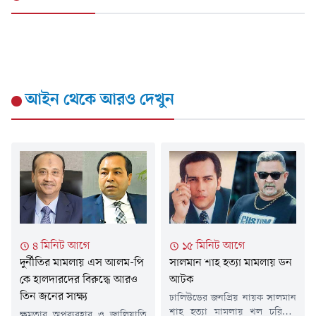
আইন
থেকে আরও দেখুন
৪ মিনিট আগে
১৫ মিনিট আগে
দুর্নীতির মামলায় এস আলম-পি
সালমান শাহ হত্যা মামলায় ডন
কে হালদারদের বিরুদ্ধে আরও
আটক
তিন জনের সাক্ষ্য
ঢালিউডের জনপ্রিয় নায়ক সালমান
শাহ হত্যা মামলায় খল চরিত্রের
ক্ষমতার অপব্যবহার ও জালিয়াতি